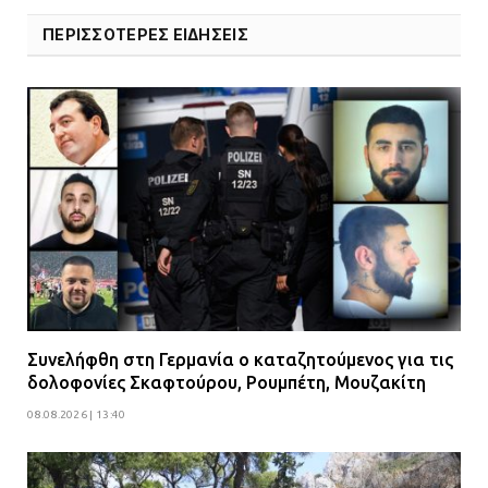
επεμβάσεων
ΠΕΡΙΣΣΟΤΕΡΕΣ ΕΙΔΗΣΕΙΣ
08.07.2026 | 15:02
Συνελήφθη στη Γερμανία ο καταζητούμενος για τις
δολοφονίες Σκαφτούρου, Ρουμπέτη, Μουζακίτη
08.08.2026 | 13:40