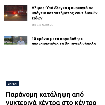
Άλιμος: Υπό έλεγχο η πυρκαγιά σε
υπόγειο καταστήματος ναυτιλιακών
ειδών
08.08.2026 | 01:25
10 χρόνια μετά παραδόθηκε
ανακαινισμένο το δημοτικό γήπεδο
Βιλίων
27.07.2026 | 20:49
ΔΗΜΟΣ ΜΑΝΔΡΑΣ ΕΙΔΥΛΛΙΑΣ:
Ορίστηκαν οι αντιδήμαρχοι και οι
αρμοδιότητες τους
ΔΗΜΟΙ
23.07.2026 | 14:58
Παράνομη κατάληψη από
Αισχύλεια 2026: Το Φεστιβάλ της
νυχτερινά κέντρα στο κέντρο