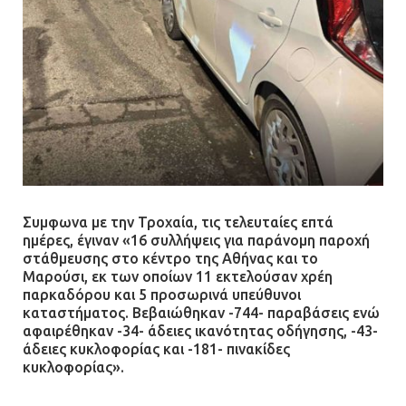
09.07.2026 | 09:19
Δίωξη για απόπειρα
ανθρωποκτονίας στους δύο
αστυνομικούς
08.07.2026 | 22:30
Ομαδικός βιασμός 19χρονης στο
Συμφωνα με την Τροχαία, τις τελευταίες επτά
Α.Τ. Ομονοίας: Ο Εισαγγελέας
ημέρες, έγιναν «16 συλλήψεις για παράνομη παροχή
πρότεινε την αθώωση των
στάθμευσης στο κέντρο της Αθήνας και το
αστυνομικών
Μαρούσι, εκ των οποίων 11 εκτελούσαν χρέη
παρκαδόρου και 5 προσωρινά υπεύθυνοι
08.07.2026 | 16:24
καταστήματος. Βεβαιώθηκαν -744- παραβάσεις ενώ
αφαιρέθηκαν -34- άδειες ικανότητας οδήγησης, -43-
άδειες κυκλοφορίας και -181- πινακίδες
Ο δήμαρχος Μάνδρας δώρισε όλους
κυκλοφορίας».
τους μισθούς του 2025 στο Θριάσιο
για μηχάνημα καρδιολογικών