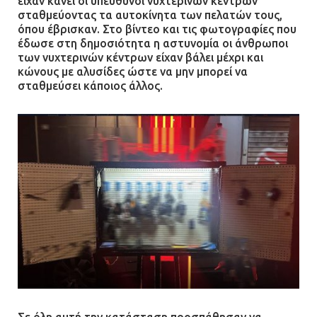
είχαν κάνει οι υπεύθυνοι νυχτερινών κέντρων
21.07.2026 | 13:12
σταθμεύοντας τα αυτοκίνητα των πελατών τους,
όπου έβρισκαν. Στο βίντεο και τις φωτογραφίες που
έδωσε στη δημοσιότητα η αστυνομία οι άνθρωποι
Βριλήσσια: Αυτοκίνητο έσπασε
των νυχτερινών κέντρων είχαν βάλει μέχρι και
τζαμαρία και μπήκε μέσα σε μαγαζί
κώνους με αλυσίδες ώστε να μην μπορεί να
13.07.2026 | 21:32
σταθμεύσει κάποιος άλλος.
Η Οινόη αποκτά μια νέα, σύγχρονη
και ασφαλή παιδική χαρά
13.07.2026 | 21:21
Τηλεφωνικές απάτες με λεία
130.000 ευρώ στην Αττική
13.07.2026 | 20:44
Σε όλη αυτή την κατάσταση προσπάθησαν να