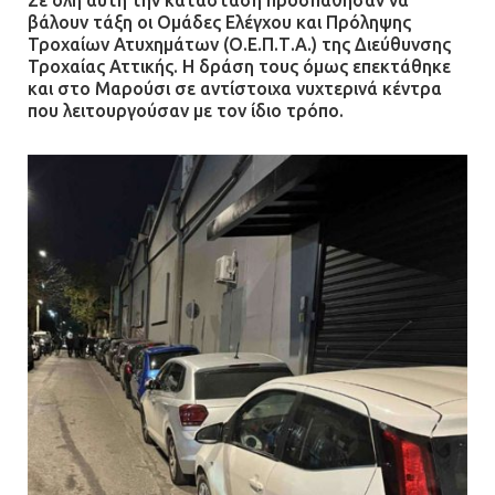
Ασπρόπυργος: Πέθανε ένας από
βάλουν τάξη οι Ομάδες Ελέγχου και Πρόληψης
τους σοβαρά εγκαυματίες της
Τροχαίων Ατυχημάτων (Ο.Ε.Π.Τ.Α.) της Διεύθυνσης
μεγάλης έκρηξης στο εργοστάσιο
Τροχαίας Αττικής. Η δράση τους όμως επεκτάθηκε
και στο Μαρούσι σε αντίστοιχα νυχτερινά κέντρα
12.07.2026 | 15:07
που λειτουργούσαν με τον ίδιο τρόπο.
Άργος: Στη φυλακή οι δύο
αστυνομικοί για τους
πυροβολισμούς κατά του 20χρονου
με αναπηρία
11.07.2026 | 22:59
Ένα πουλί «υπεύθυνο» για την
πρωινή διακοπή ρεύματος στη
Μάνδρα
09.07.2026 | 11:12
Φωτιά σε επιχείρηση στον
Ασπρόπυργο – Ήχησε το 112