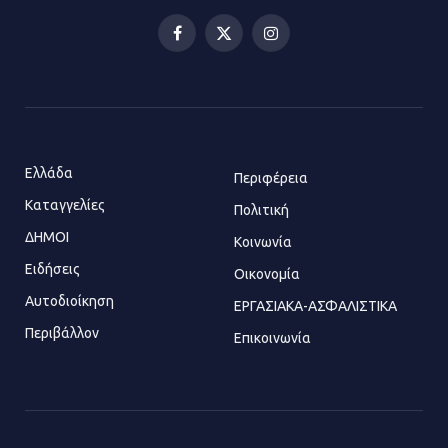
Ελευσίνας επιστρέφει στον
Πολυχώρο ΙΡΙΣ
Facebook
X
Instagram
21.07.2026 | 14:01
(Twitter)
Πώς έγινε η επίθεση στους δύο
ελληνοαμερικανούς στην Ακρόπολη
21.07.2026 | 13:44
Ελλάδα
Περιφέρεια
Καταγγελίες
Πολιτική
ΔΗΜΟΙ
Κοινωνία
«Φρένο» στα ηλεκτρικά πατίνια:
Τέλος η οδήγησή τους από
Ειδήσεις
Οικονομία
ανήλικους
Αυτοδιοίκηση
ΕΡΓΑΣΙΑΚΑ-ΑΣΦΑΛΙΣΤΙΚΑ
21.07.2026 | 13:35
Περιβάλλον
Επικοινωνία
Τροχαίο στην Πειραιώς: ΙΧ
συγκρούστηκε με φορτηγό – Ένας
τραυματίας και κυκλοφοριακό χάος