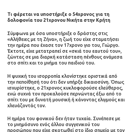
Τι φέρεται να υποστήριξε ο 54χρονος για τη
δολοφονία του 21χρονου Νικήτα στην Κρήτη
Σύμφωνα με όσα υποστήριξε ο δράστης στις
«Αλήθειες με τη Ζήνα», η ζωή του είχε σταματήσει
την ημέρα που έχασε τον 17χρονο γιο του, Γιώργο.
Έκτοτε, είχε μετατραπεί σε «σκιά του εαυτού του»,
ζώντας σε μια διαρκή κατάσταση πένθους ανάμεσα
στο σπίτι και το μνήμα του παιδιού του.
Η ψυχική του ισορροπία κλονίστηκε οριστικά από
την πεποίθησή του ότι δεν υπήρξε δικαιοσύνη. Όπως
ισχυρίστηκε, ο 21χρονος κυκλοφορούσε ελεύθερος,
ενώ συχνά τον προκαλούσε περνώντας έξω από το
σπίτι του με δυνατή μουσική ή κάνοντας ελιγμούς και
χλευάζοντάς τον.
Η ημέρα του φονικού δεν ήταν τυχαία. Συνέπεσε με
το μνημόσυνο ενός άλλου συγγενικού του
προσώπου που είχε σκοτωθεί στο ίδιο σημείο με τον