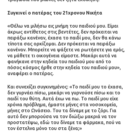
Συγκινεί ο πατέρας του 21χρονου Νικήτα
«Θέλω να μιλήσω εις μνήμη του παιδιού μου. Είμαι
άκρως αντίθετος στις βεντέτες, δεν πρόκειται να
πειράξω κανέναν, έχασα το παιδί μου, δεν θα κάνω
τίποτα σας ορκίζομαι. Δεν πρόκειται να πειράξω
κανέναν. Μπορείτε να ψάξετε να ρωτήσετε για εμάς,
να μάθετε τι οικογένεια είμαστε. Μακάρι αυτά να
φανήκανε στην κηδεία του παιδιού μου από το
πόσος κόσμος ήρθε στην κηδεία του παιδιού μου»,
αναφέρει ο πατέρας.
Και συνεχίζει συγκινημένος: «Το παιδί μου το έχασα,
δεν γυρνάει πίσω, μακάρι να γυρνούσε πίσω και το
παιδί του θύτη. Αυτά έχω να πω. Το παιδί μου είχε
χρόνια πρόβλημα, ήμαστε μήνες στα νοσοκομεία,
μήνες στο Ωνάσειο. Του τα δίναμε με το ζόρι. Για
αυτό δεν μπορούσα να τον διώξω μακριά να τον
προστατέψω, εδώ του δίναμε τα φάρμακα, πού να
τον έστελνα μόνο του στα ξένα;»