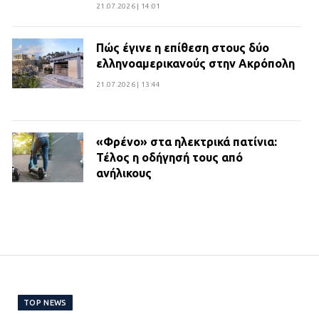
21.07.2026 | 14:01
Πώς έγινε η επίθεση στους δύο
ελληνοαμερικανούς στην Ακρόπολη
21.07.2026 | 13:44
«Φρένο» στα ηλεκτρικά πατίνια:
Τέλος η οδήγησή τους από
ανήλικους
21.07.2026 | 13:35
Τροχαίο στην Πειραιώς: ΙΧ
συγκρούστηκε με φορτηγό – Ένας
τραυματίας και κυκλοφοριακό χάος
21.07.2026 | 13:12
TOP NEWS