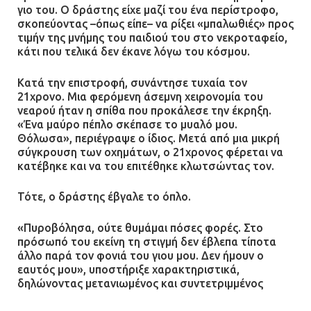
γιο του. Ο δράστης είχε μαζί του ένα περίστροφο,
σκοπεύοντας –όπως είπε– να ρίξει «μπαλωθιές» προς
τιμήν της μνήμης του παιδιού του στο νεκροταφείο,
κάτι που τελικά δεν έκανε λόγω του κόσμου.
Κατά την επιστροφή, συνάντησε τυχαία τον
21χρονο. Μια φερόμενη άσεμνη χειρονομία του
νεαρού ήταν η σπίθα που προκάλεσε την έκρηξη.
«Ένα μαύρο πέπλο σκέπασε το μυαλό μου.
Θόλωσα», περιέγραψε ο ίδιος. Μετά από μια μικρή
σύγκρουση των οχημάτων, ο 21χρονος φέρεται να
κατέβηκε και να του επιτέθηκε κλωτσώντας τον.
Τότε, ο δράστης έβγαλε το όπλο.
«Πυροβόλησα, ούτε θυμάμαι πόσες φορές. Στο
πρόσωπό του εκείνη τη στιγμή δεν έβλεπα τίποτα
άλλο παρά τον φονιά του γιου μου. Δεν ήμουν ο
εαυτός μου», υποστήριξε χαρακτηριστικά,
δηλώνοντας μετανιωμένος και συντετριμμένος