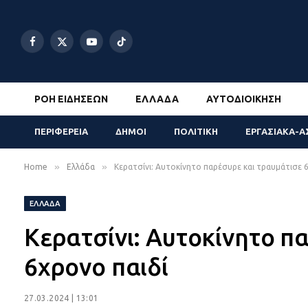
Facebook
X
YouTube
TikTok
(Twitter)
ΡΟΉ ΕΙΔΉΣΕΩΝ
ΕΛΛΆΔΑ
ΑΥΤΟΔΙΟΊΚΗΣΗ
ΠΕΡΙΦΕΡΕΙΑ
ΔΗΜΟΙ
ΠΟΛΙΤΙΚΗ
ΕΡΓΑΣΙΑΚΑ-Α
»
»
Home
Ελλάδα
Κερατσίνι: Αυτοκίνητο παρέσυρε και τραυμάτισε 
ΕΛΛΆΔΑ
Κερατσίνι: Αυτοκίνητο π
6χρονο παιδί
27.03.2024 | 13:01