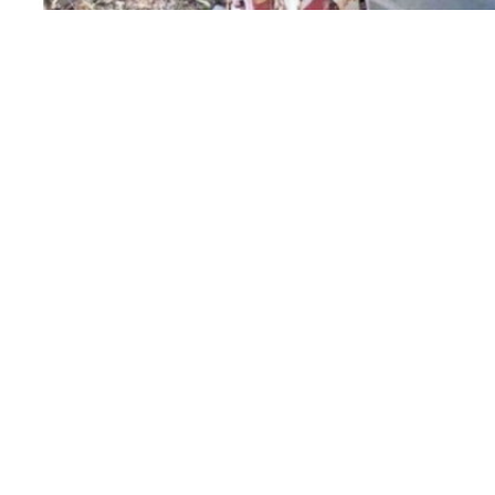
Facebook
Twitter
Pinterest
Στην τοποθέτηση ανακλινόμενων μπαρών σε τρία κομ
Ερυθρών, ώστε να εμποδίζεται η διέλευση και η 
διαχρονικά δεν έχει μέχρι σήμερα αντιμετωπιστεί
Ειδυλλίας, στο πλαίσιο της γενικότερης προσπάθει
δημόσιων- κοινόχρηστων χώρων από φαινόμενα αυ
Ειδικότερα, η Δημοτική αρχή, ικανοποιώντας ένα π
προχώρησε στην επισκευή του Περιφερειακού δρόμο
στην αντικατάσταση προστατευτικής μπάρας στον ο
Ο εν λόγω δρόμος εξυπηρετεί τους κατοίκους του ο
ζώνης και ήταν δύσκολα προσβάσιμος για περισσότ