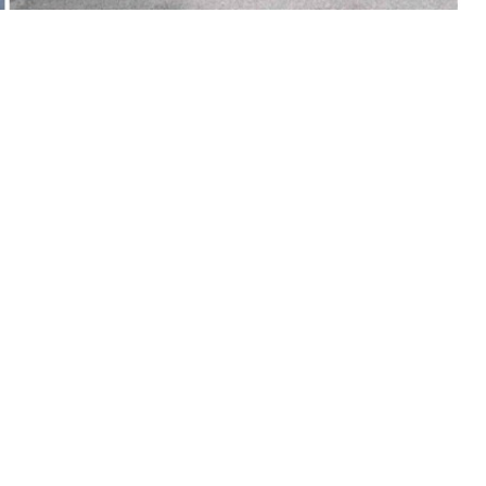
βικά σημεία στις Δημοτικές Ενότητες Βιλίων και
στάθμευση τροχοφόρων, φαινόμενο που δυστυχώς
 αποτελεσματικά, προχωρά ο Δήμος Μάνδρας-
ας της Δημοτικής Αρχής για την προστασία των
θαιρεσιών.
άγιο αίτημα πολλών χρόνων των κατοίκων Βιλίων,
υ δυτικά του οικισμού Αγίου Νεκταρίου Βιλίων και
ικισμό που οδηγεί στο καταφύγιο.
ικισμού τόσο ως έξοδος διαφυγής όσο αντιπυρικής
ερο από έναν χρόνο λόγω εγκατάλειψης.