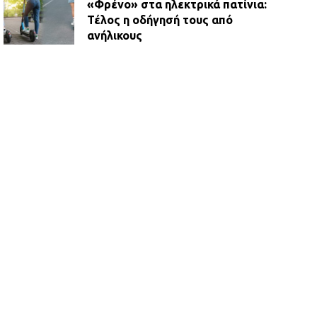
«Φρένο» στα ηλεκτρικά πατίνια:
Τέλος η οδήγησή τους από
ανήλικους
21.07.2026 | 13:35
Τροχαίο στην Πειραιώς: ΙΧ
συγκρούστηκε με φορτηγό – Ένας
τραυματίας και κυκλοφοριακό χάος
21.07.2026 | 13:12
Βριλήσσια: Αυτοκίνητο έσπασε
τζαμαρία και μπήκε μέσα σε μαγαζί
13.07.2026 | 21:32
Η Οινόη αποκτά μια νέα, σύγχρονη
και ασφαλή παιδική χαρά