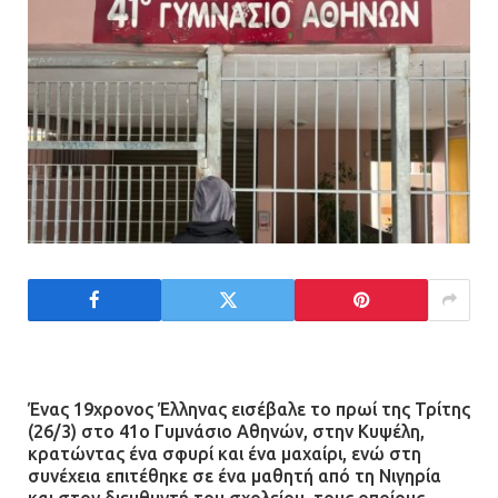
Η Οινόη αποκτά μια νέα, σύγχρονη
και ασφαλή παιδική χαρά
13.07.2026 | 21:21
Τηλεφωνικές απάτες με λεία
130.000 ευρώ στην Αττική
13.07.2026 | 20:44
Ασπρόπυργος: Πέθανε ένας από
τους σοβαρά εγκαυματίες της
μεγάλης έκρηξης στο εργοστάσιο
12.07.2026 | 15:07
Ένας 19χρονος Έλληνας εισέβαλε το πρωί της Τρίτης
(26/3) στο 41ο Γυμνάσιο Αθηνών, στην Κυψέλη,
Άργος: Στη φυλακή οι δύο
κρατώντας ένα σφυρί και ένα μαχαίρι, ενώ στη
αστυνομικοί για τους
συνέχεια επιτέθηκε σε ένα μαθητή από τη Νιγηρία
και στον διευθυντή του σχολείου, τους οποίους