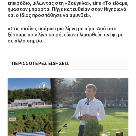
επεισόδιο, μιλώντας στη «Ζούγκλα», είπε «Το είδαμε,
ήμασταν μπροστά. Πήγε κατευθείαν στον Νιγηριανό
και ο ίδιος προσπάθησε να αμυνθεί».
Ομαδικός βιασμός 19χρονης στο
Α.Τ. Ομονοίας: Ο Εισαγγελέας
«Στις σκάλες υπάρχει μια λίμνη με αίμα. Από όσο
πρότεινε την αθώωση των
ξέρουμε πριν λίγο καιρό, είχαν πλακωθεί», ανέφερε
αστυνομικών
σε άλλο σημείο.
08.07.2026 | 16:24
Ο δήμαρχος Μάνδρας δώρισε όλους
ΠΕΡΙΣΣΟΤΕΡΕΣ ΕΙΔΗΣΕΙΣ
τους μισθούς του 2025 στο Θριάσιο
για μηχάνημα καρδιολογικών
επεμβάσεων
08.07.2026 | 15:02
ΔΗΜΟΣ ΜΑΝΔΡΑΣ ΕΙΔΥΛΛΙΑΣ: Δύο
νέα πολυδύναμα οχήματα 4×4
ενισχύουν την Πολιτική Προστασία
08.07.2026 | 09:40