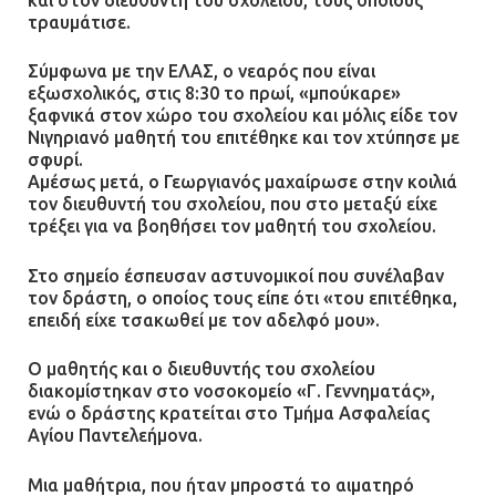
πυροβολισμούς κατά του 20χρονου
τραυμάτισε.
με αναπηρία
11.07.2026 | 22:59
Σύμφωνα με την ΕΛΑΣ, ο νεαρός που είναι
εξωσχολικός, στις 8:30 το πρωί, «μπούκαρε»
ξαφνικά στον χώρο του σχολείου και μόλις είδε τον
Ένα πουλί «υπεύθυνο» για την
Νιγηριανό μαθητή του επιτέθηκε και τον χτύπησε με
πρωινή διακοπή ρεύματος στη
σφυρί.
Μάνδρα
Αμέσως μετά, ο Γεωργιανός μαχαίρωσε στην κοιλιά
09.07.2026 | 11:12
τον διευθυντή του σχολείου, που στο μεταξύ είχε
τρέξει για να βοηθήσει τον μαθητή του σχολείου.
Φωτιά σε επιχείρηση στον
Στο σημείο έσπευσαν αστυνομικοί που συνέλαβαν
Ασπρόπυργο – Ήχησε το 112
τον δράστη, ο οποίος τους είπε ότι «του επιτέθηκα,
επειδή είχε τσακωθεί με τον αδελφό μου».
09.07.2026 | 09:19
Ο μαθητής και ο διευθυντής του σχολείου
διακομίστηκαν στο νοσοκομείο «Γ. Γεννηματάς»,
Δίωξη για απόπειρα
ενώ ο δράστης κρατείται στο Τμήμα Ασφαλείας
ανθρωποκτονίας στους δύο
Αγίου Παντελεήμονα.
αστυνομικούς
Μια μαθήτρια, που ήταν μπροστά το αιματηρό
08.07.2026 | 22:30