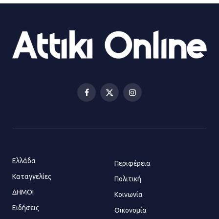
τραυματίας και κυκλοφοριακό χάος
21.07.2026 | 13:12
Βριλήσσια: Αυτοκίνητο έσπασε
τζαμαρία και μπήκε μέσα σε μαγαζί
13.07.2026 | 21:32
Facebook
X
Instagram
(Twitter)
Η Οινόη αποκτά μια νέα, σύγχρονη
και ασφαλή παιδική χαρά
13.07.2026 | 21:21
Ελλάδα
Περιφέρεια
Καταγγελίες
Τηλεφωνικές απάτες με λεία
Πολιτική
130.000 ευρώ στην Αττική
ΔΗΜΟΙ
Κοινωνία
13.07.2026 | 20:44
Ειδήσεις
Οικονομία