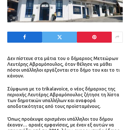
Τέλος η οδήγησή τους από
ανήλικους
21.07.2026 | 13:35
Τροχαίο στην Πειραιώς: ΙΧ
συγκρούστηκε με φορτηγό – Ένας
τραυματίας και κυκλοφοριακό χάος
Δεν πίστευε στα μάτια του ο δήμαρχος Μετεώρων
21.07.2026 | 13:12
Λευτέρης Αβραμόπουλος, όταν θέλησε να μάθει
πόσοι υπάλληλοι εργάζονται στο δήμο του και το τι
κάνουν.
Βριλήσσια: Αυτοκίνητο έσπασε
τζαμαρία και μπήκε μέσα σε μαγαζί
Σύμφωνα με το trikalavoice, ο νέος δήμαρχος της
13.07.2026 | 21:32
περιοχής Λευτέρης Αβραμόπουλος ζήτησε τη λίστα
των δημοτικών υπαλλήλων και αναφορά
αποδοτικότητας από τους προϊσταμένους.
Η Οινόη αποκτά μια νέα, σύγχρονη
Όπως προέκυψε ορισμένοι υπάλληλοι του δήμου
και ασφαλή παιδική χαρά
έκαναν… αραιές εμφανίσεις, με έναν εξ αυτών να
13.07.2026 | 21:21