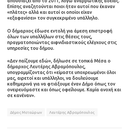
απουσιάζει από το 2011, λόγω αναρρωτικής άδειας.
Επίσης αναζητούνται ποιοι ήταν αυτοί που έκαναν
«πλάτες» αλλά και αυτοί οι οποίοι είχαν
«εξαφανίσει» τον συγκεκριμένο υπάλληλο.
Τηλεφωνικές απάτες με λεία
130.000 ευρώ στην Αττική
Ο δήμαρχος έδωσε εντολή για άμεση επιστροφή
όλων των υπαλλήλων στις θέσεις τους,
13.07.2026 | 20:44
πραγματοποιώντας αιφνιδιαστικούς ελέγχους στις
υπηρεσίες του δήμου.
Ασπρόπυργος: Πέθανε ένας από
«Δεν παίζουμε εδώ», δήλωσε σε τοπικά Μέσα ο
δήμαρχος Λευτέρης Αβραμόπουλος,
τους σοβαρά εγκαυματίες της
υπογραμμίζοντας ότι «είμαστε υποχρεωμένοι όλοι
μεγάλης έκρηξης στο εργοστάσιο
μας, αιρετοί και υπάλληλοι, να δουλεύουμε
12.07.2026 | 15:07
καθημερινά για να φτιάξουμε έναν Δήμο όπως τον
ονειρευόμαστε και όπως οφείλουμε. Καμία ανοχή και
σε κανέναν».
Άργος: Στη φυλακή οι δύο
αστυνομικοί για τους
πυροβολισμούς κατά του 20χρονου
Δήμος Μετεώρων
Λευτέρης Αβραμόπουλος
με αναπηρία
11.07.2026 | 22:59