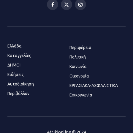
Πολυχώρο ΙΡΙΣ
Facebook
X
Instagram
21.07.2026 | 14:01
(Twitter)
Πώς έγινε η επίθεση στους δύο
ελληνοαμερικανούς στην Ακρόπολη
21.07.2026 | 13:44
Ελλάδα
Περιφέρεια
Καταγγελίες
Πολιτική
ΔΗΜΟΙ
Κοινωνία
«Φρένο» στα ηλεκτρικά πατίνια:
Τέλος η οδήγησή τους από
Ειδήσεις
Οικονομία
ανήλικους
Αυτοδιοίκηση
ΕΡΓΑΣΙΑΚΑ-ΑΣΦΑΛΙΣΤΙΚΑ
21.07.2026 | 13:35
Περιβάλλον
Επικοινωνία
Τροχαίο στην Πειραιώς: ΙΧ
συγκρούστηκε με φορτηγό – Ένας
τραυματίας και κυκλοφοριακό χάος
21.07.2026 | 13:12
Attikionline © 2024