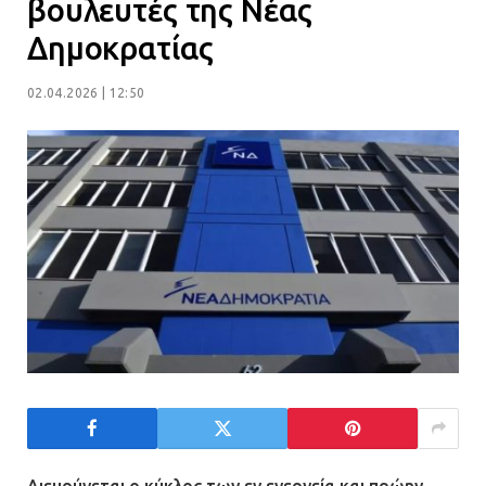
βουλευτές της Νέας
Δημοκρατίας
Η Οινόη αποκτά μια νέα, σύγχρονη
και ασφαλή παιδική χαρά
02.04.2026 | 12:50
13.07.2026 | 21:21
Τηλεφωνικές απάτες με λεία
130.000 ευρώ στην Αττική
13.07.2026 | 20:44
Ασπρόπυργος: Πέθανε ένας από
τους σοβαρά εγκαυματίες της
μεγάλης έκρηξης στο εργοστάσιο
12.07.2026 | 15:07