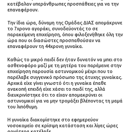
κατέβαλαν υπεράνθρωπες προσπάθειες για να την
επαναφέρουν.
Την ίδια ώρα, δύναμη της Ομάδας ΔΙΑΣ απομάκρυνε
το 7χρονο αγοράκι, συνοδεύοντάς το σε
παρακείμενη επιχείρηση, όπου φιλοξενήθηκε όλη την
ώρα που οι διασώστες προσπαθούσαν να
επαναφέρουν τη 44χρονη γυναίκα.
Καθώς το μικρό παιδί δεν ήταν δυνατόν να μπει στο
ασθενοφόρο μαζί με τη μητέρα του παρέμεινε στην
επιχείρηση παρουσία αστυνομικού μέχρι που το
παρέλαβε συγγενικό πρόσωπο της άτυχης γυναίκας.
Αρχικά είχε γίνει γνωστό ότι η γυναίκα έπαθε
ανακοπή επειδή είχε χάσει το παιδί της, αλλά
διευκρινίστηκε ότι το είχαν απομακρύνει οι
αστυνομικοί για να μην τρομάξει βλέποντας τη μαμά
του λιπόθυμη.
Η γυναίκα διακομίστηκε στο εφημερεύον
νοσοκομείο σε κρίσιμη κατάσταση και λίγες ώρες
αργότερα κατέληξε.