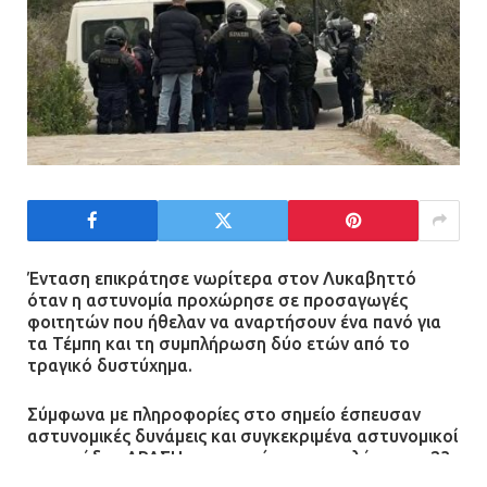
Τηλεφωνικές απάτες με λεία
130.000 ευρώ στην Αττική
13.07.2026 | 20:44
Ασπρόπυργος: Πέθανε ένας από
τους σοβαρά εγκαυματίες της
μεγάλης έκρηξης στο εργοστάσιο
12.07.2026 | 15:07
Ένταση επικράτησε νωρίτερα στον Λυκαβηττό
Άργος: Στη φυλακή οι δύο
όταν η αστυνομία προχώρησε σε προσαγωγές
αστυνομικοί για τους
φοιτητών που ήθελαν να αναρτήσουν ένα πανό για
πυροβολισμούς κατά του 20χρονου
τα Τέμπη και τη συμπλήρωση δύο ετών από το
με αναπηρία
τραγικό δυστύχημα.
11.07.2026 | 22:59
Σύμφωνα με πληροφορίες στο σημείο έσπευσαν
αστυνομικές δυνάμεις και συγκεκριμένα αστυνομικοί
Ένα πουλί «υπεύθυνο» για την
της ομάδας ΔΡΑΣΗ και προσήγαγαν τουλάχιστον 23
πρωινή διακοπή ρεύματος στη
άτομα.