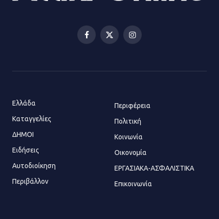
Αισχύλεια 2026: Το Φεστιβάλ της
Ελευσίνας επιστρέφει στον
Πολυχώρο ΙΡΙΣ
Facebook
X
Instagram
21.07.2026 | 14:01
(Twitter)
Πώς έγινε η επίθεση στους δύο
ελληνοαμερικανούς στην Ακρόπολη
21.07.2026 | 13:44
Ελλάδα
Περιφέρεια
Καταγγελίες
Πολιτική
ΔΗΜΟΙ
Κοινωνία
«Φρένο» στα ηλεκτρικά πατίνια:
Τέλος η οδήγησή τους από
Ειδήσεις
Οικονομία
ανήλικους
Αυτοδιοίκηση
ΕΡΓΑΣΙΑΚΑ-ΑΣΦΑΛΙΣΤΙΚΑ
21.07.2026 | 13:35
Περιβάλλον
Επικοινωνία
Τροχαίο στην Πειραιώς: ΙΧ
συγκρούστηκε με φορτηγό – Ένας