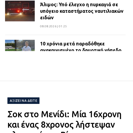
Άλιμος: Υπό έλεγχο η πυρκαγιά σε
υπόγειο καταστήματος ναυτιλιακών
ειδών
08.08.2026 | 01:25
10 χρόνια μετά παραδόθηκε
ανακαινισμένο το δημοτικό γήπεδο
Βιλίων
27.07.2026 | 20:49
ΔΗΜΟΣ ΜΑΝΔΡΑΣ ΕΙΔΥΛΛΙΑΣ:
Ορίστηκαν οι αντιδήμαρχοι και οι
αρμοδιότητες τους
ΑΞΊΖΕΙ ΝΑ ΔΕΊΤΕ
23.07.2026 | 14:58
Σοκ στο Μενίδι: Μία 16χρονη
Αισχύλεια 2026: Το Φεστιβάλ της
και ένας 8χρονος λήστεψαν
Ελευσίνας επιστρέφει στον