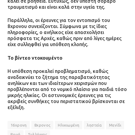
καλεί σε βοήθεια. Ευτυχώς, δεν υπέστη σοβαρό
τους σοβαρά εγκαυματίες της
τραυματισμό και είναι καλά στην υγεία της.
μεγάλης έκρηξης στο εργοστάσιο
Παράλληλα, οι έρευνες για τον εντοπισμό του
12.07.2026 | 15:07
8χρονου συνεχίζονται. Σύμφωνα με τις ίδιες
πληροφορίες, ο ανήλικος είχε απασχολήσει
Άργος: Στη φυλακή οι δύο
πρόσφατα τις Αρχές, καθώς πριν από λίγες ημέρες
αστυνομικοί για τους
είχε συλληφθεί για υπόθεση κλοπής.
πυροβολισμούς κατά του 20χρονου
με αναπηρία
Το βίντεο ντοκουμέντο
11.07.2026 | 22:59
Η υπόθεση προκαλεί προβληματισμό, καθώς
αναδεικνύει το ζήτημα της παραβατικότητας
Ένα πουλί «υπεύθυνο» για την
ανηλίκων και των ιδιαίτερων χειρισμών που
πρωινή διακοπή ρεύματος στη
προβλέπονται από το νομικό πλαίσιο για παιδιά τόσο
Μάνδρα
μικρής ηλικίας. Οι αστυνομικές έρευνες για τις
ακριβείς συνθήκες του περιστατικού βρίσκονται σε
09.07.2026 | 11:12
εξέλιξη.
Φωτιά σε επιχείρηση στον
16χρονη
8χρονος
Ηλικιωμένη
ληστεία
Μενίδι
Ασπρόπυργο – Ήχησε το 112
Ρομά
Συλλήψεις