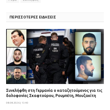
09.07.2026 | 09:19
ΠΕΡΙΣΣΟΤΕΡΕΣ ΕΙΔΗΣΕΙΣ
Δίωξη για απόπειρα
ανθρωποκτονίας στους δύο
αστυνομικούς
08.07.2026 | 22:30
Ομαδικός βιασμός 19χρονης στο
Α.Τ. Ομονοίας: Ο Εισαγγελέας
πρότεινε την αθώωση των
αστυνομικών
08.07.2026 | 16:24
Συνελήφθη στη Γερμανία ο καταζητούμενος για τις
Ο δήμαρχος Μάνδρας δώρισε όλους
δολοφονίες Σκαφτούρου, Ρουμπέτη, Μουζακίτη
τους μισθούς του 2025 στο Θριάσιο
για μηχάνημα καρδιολογικών
08.08.2026 | 13:40
επεμβάσεων