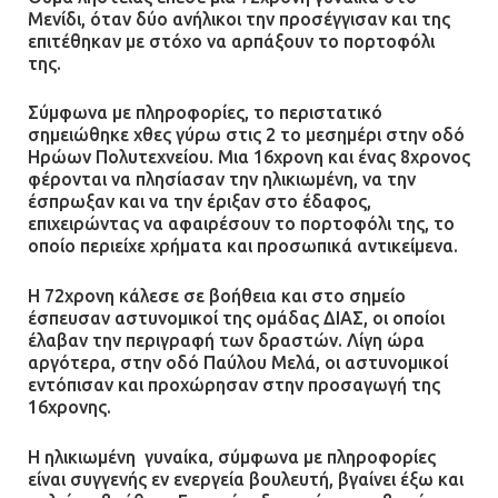
Μενίδι, όταν δύο ανήλικοι την προσέγγισαν και της
επιτέθηκαν με στόχο να αρπάξουν το πορτοφόλι
Βριλήσσια: Αυτοκίνητο έσπασε
της.
τζαμαρία και μπήκε μέσα σε μαγαζί
13.07.2026 | 21:32
Σύμφωνα με πληροφορίες, το περιστατικό
σημειώθηκε χθες γύρω στις 2 το μεσημέρι στην οδό
Ηρώων Πολυτεχνείου. Μια 16χρονη και ένας 8χρονος
φέρονται να πλησίασαν την ηλικιωμένη, να την
Η Οινόη αποκτά μια νέα, σύγχρονη
έσπρωξαν και να την έριξαν στο έδαφος,
και ασφαλή παιδική χαρά
επιχειρώντας να αφαιρέσουν το πορτοφόλι της, το
οποίο περιείχε χρήματα και προσωπικά αντικείμενα.
13.07.2026 | 21:21
Η 72χρονη κάλεσε σε βοήθεια και στο σημείο
έσπευσαν αστυνομικοί της ομάδας ΔΙΑΣ, οι οποίοι
έλαβαν την περιγραφή των δραστών. Λίγη ώρα
Τηλεφωνικές απάτες με λεία
αργότερα, στην οδό Παύλου Μελά, οι αστυνομικοί
130.000 ευρώ στην Αττική
εντόπισαν και προχώρησαν στην προσαγωγή της
13.07.2026 | 20:44
16χρονης.
Η ηλικιωμένη γυναίκα, σύμφωνα με πληροφορίες
είναι συγγενής εν ενεργεία βουλευτή, βγαίνει έξω και
Ασπρόπυργος: Πέθανε ένας από