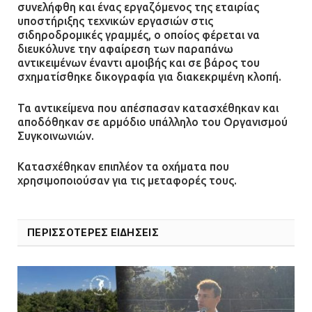
Δίωξη για απόπειρα
συνελήφθη και ένας εργαζόμενος της εταιρίας
ανθρωποκτονίας στους δύο
υποστήριξης τεχνικών εργασιών στις
σιδηροδρομικές γραμμές, ο οποίος φέρεται να
αστυνομικούς
διευκόλυνε την αφαίρεση των παραπάνω
08.07.2026 | 22:30
αντικειμένων έναντι αμοιβής και σε βάρος του
σχηματίσθηκε δικογραφία για διακεκριμένη κλοπή.
Ομαδικός βιασμός 19χρονης στο
Τα αντικείμενα που απέσπασαν κατασχέθηκαν και
Α.Τ. Ομονοίας: Ο Εισαγγελέας
αποδόθηκαν σε αρμόδιο υπάλληλο του Οργανισμού
πρότεινε την αθώωση των
Συγκοινωνιών.
αστυνομικών
08.07.2026 | 16:24
Κατασχέθηκαν επιπλέον τα οχήματα που
χρησιμοποιούσαν για τις μεταφορές τους.
Ο δήμαρχος Μάνδρας δώρισε όλους
τους μισθούς του 2025 στο Θριάσιο
για μηχάνημα καρδιολογικών
ΠΕΡΙΣΣΟΤΕΡΕΣ ΕΙΔΗΣΕΙΣ
επεμβάσεων
08.07.2026 | 15:02
ΔΗΜΟΣ ΜΑΝΔΡΑΣ ΕΙΔΥΛΛΙΑΣ: Δύο