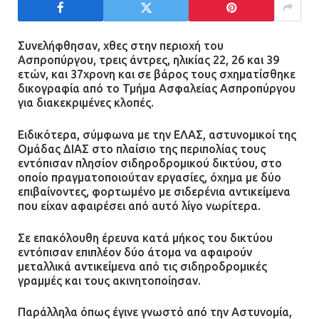
Άργος: Στη φυλακή οι δύο
αστυνομικοί για τους
Συνελήφθησαν, χθες στην περιοχή του
Ασπροπύργου, τρεις άντρες, ηλικίας 22, 26 και 39
πυροβολισμούς κατά του 20χρονου
ετών, και 37χρονη και σε βάρος τους σχηματίσθηκε
με αναπηρία
δικογραφία από το Τμήμα Ασφαλείας Ασπροπύργου
11.07.2026 | 22:59
για διακεκριμένες κλοπές.
Ειδικότερα, σύμφωνα με την ΕΛΑΣ, αστυνομικοί της
Ένα πουλί «υπεύθυνο» για την
Ομάδας ΔΙΑΣ στο πλαίσιο της περιπολίας τους
πρωινή διακοπή ρεύματος στη
εντόπισαν πλησίον σιδηροδρομικού δικτύου, στο
Μάνδρα
οποίο πραγματοποιούταν εργασίες, όχημα με δύο
09.07.2026 | 11:12
επιβαίνοντες, φορτωμένο με σιδερένια αντικείμενα
που είχαν αφαιρέσει από αυτό λίγο νωρίτερα.
Φωτιά σε επιχείρηση στον
Σε επακόλουθη έρευνα κατά μήκος του δικτύου
Ασπρόπυργο – Ήχησε το 112
εντόπισαν επιπλέον δύο άτομα να αφαιρούν
μεταλλικά αντικείμενα από τις σιδηροδρομικές
09.07.2026 | 09:19
γραμμές και τους ακινητοποίησαν.
Παράλληλα όπως έγινε γνωστό από την Αστυνομία,