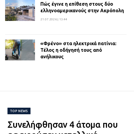
Πώς έγινε η επίθεση στους δύο
ελληνοαμερικανούς στην Ακρόπολη
21.07.2026 | 13:44
«Φρένο» στα ηλεκτρικά πατίνια:
Τέλος η οδήγησή τους από
ανήλικους
21.07.2026 | 13:35
Τροχαίο στην Πειραιώς: ΙΧ
συγκρούστηκε με φορτηγό – Ένας
τραυματίας και κυκλοφοριακό χάος
21.07.2026 | 13:12
TOP NEWS
Συνελήφθησαν 4 άτομα που
Βριλήσσια: Αυτοκίνητο έσπασε
τζαμαρία και μπήκε μέσα σε μαγαζί