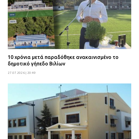
νέα πολυδύναμα οχήματα 4×4
ενισχύουν την Πολιτική Προστασία
08.07.2026 | 09:40
Ομάδα ατόμων επιτέθηκε με
ρόπαλα και μαχαίρια σε δύο
ανήλικους
10 χρόνια μετά παραδόθηκε ανακαινισμένο το
08.07.2026 | 09:38
δημοτικό γήπεδο Βιλίων
27.07.2026 | 20:49
Άνω Λιόσια: Έριξαν τα ναρκωτικά
σε σκουπιδοφάγο για να μη τα βρει
η αστυνομία – Λογάριασαν χωρίς
τον ειδικό σκύλο
07.07.2026 | 09:56
Βούλα: Κραυγή αγωνίας από
κατοίκους για την οδό Άρεως –
«Τρέχουν με 90 χλμ. μέσα στη