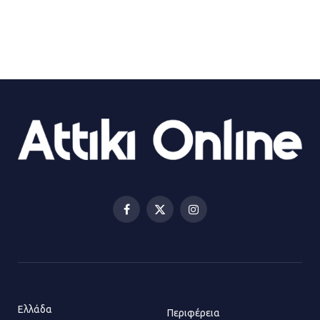
21.07.2026 | 13:35
Τροχαίο στην Πειραιώς: ΙΧ
συγκρούστηκε με φορτηγό – Ένας
τραυματίας και κυκλοφοριακό χάος
21.07.2026 | 13:12
Βριλήσσια: Αυτοκίνητο έσπασε
τζαμαρία και μπήκε μέσα σε μαγαζί
13.07.2026 | 21:32
Facebook
X
Instagram
(Twitter)
Η Οινόη αποκτά μια νέα, σύγχρονη
και ασφαλή παιδική χαρά
13.07.2026 | 21:21
Ελλάδα
Περιφέρεια