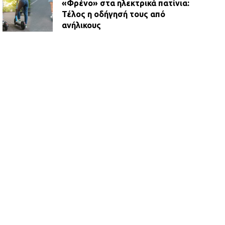
«Φρένο» στα ηλεκτρικά πατίνια:
Τέλος η οδήγησή τους από
ανήλικους
21.07.2026 | 13:35
Τροχαίο στην Πειραιώς: ΙΧ
συγκρούστηκε με φορτηγό – Ένας
τραυματίας και κυκλοφοριακό χάος
21.07.2026 | 13:12
Βριλήσσια: Αυτοκίνητο έσπασε
τζαμαρία και μπήκε μέσα σε μαγαζί
13.07.2026 | 21:32
Η Οινόη αποκτά μια νέα, σύγχρονη
και ασφαλή παιδική χαρά