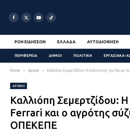
Facebook
X
YouTube
TikTok
(Twitter)
ΡΟΉ ΕΙΔΉΣΕΩΝ
ΕΛΛΆΔΑ
ΑΥΤΟΔΙΟΊΚΗΣΗ
ΠΕΡΙΦΕΡΕΙΑ
ΔΗΜΟΙ
ΠΟΛΙΤΙΚΗ
ΕΡΓΑΣΙΑΚΑ-Α
»
»
Home
Αρχική
Καλλιόπη Σεμερτζίδου: Η πολιτευτής της ΝΔ με τη 
ΑΡΧΙΚΉ
Καλλιόπη Σεμερτζίδου: Η 
Ferrari και ο αγρότης σύζ
ΟΠΕΚΕΠΕ