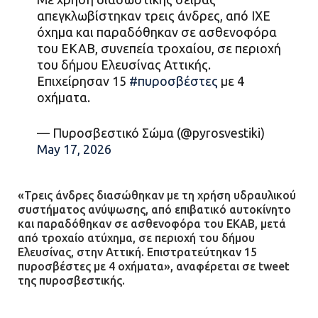
γειτονιά»
απεγκλωβίστηκαν τρεις άνδρες, από ΙΧΕ
όχημα και παραδόθηκαν σε ασθενοφόρα
07.07.2026 | 09:48
του ΕΚΑΒ, συνεπεία τροχαίου, σε περιοχή
του δήμου Ελευσίνας Αττικής.
Επιχείρησαν 15
#πυροσβέστες
με 4
οχήματα.
— Πυροσβεστικό Σώμα (@pyrosvestiki)
May 17, 2026
«Τρεις άνδρες διασώθηκαν με τη χρήση υδραυλικού
συστήματος ανύψωσης, από επιβατικό αυτοκίνητο
και παραδόθηκαν σε ασθενοφόρα του ΕΚΑΒ, μετά
από τροχαίο ατύχημα, σε περιοχή του δήμου
Ελευσίνας, στην Αττική. Επιστρατεύτηκαν 15
πυροσβέστες με 4 οχήματα», αναφέρεται σε tweet
της πυροσβεστικής.