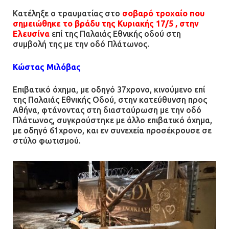
Κατέληξε ο τραυματίας στο
σοβαρό τροχαίο που
Άργος: Στη φυλακή οι δύο
σημειώθηκε το βράδυ της Κυριακής 17/5 , στην
αστυνομικοί για τους
Ελευσίνα
επί της Παλαιάς Εθνικής οδού στη
πυροβολισμούς κατά του 20χρονου
συμβολή της με την οδό Πλάτωνος.
με αναπηρία
Κώστας Μιλόβας
11.07.2026 | 22:59
Επιβατικό όχημα, με οδηγό 37χρονο, κινούμενο επί
Ένα πουλί «υπεύθυνο» για την
της Παλαιάς Εθνικής Οδού, στην κατεύθυνση προς
πρωινή διακοπή ρεύματος στη
Αθήνα, φτάνοντας στη διασταύρωση με την οδό
Μάνδρα
Πλάτωνος, συγκρούστηκε με άλλο επιβατικό όχημα,
με οδηγό 61χρονο, και εν συνεχεία προσέκρουσε σε
09.07.2026 | 11:12
στύλο φωτισμού.
Φωτιά σε επιχείρηση στον
Ασπρόπυργο – Ήχησε το 112
09.07.2026 | 09:19