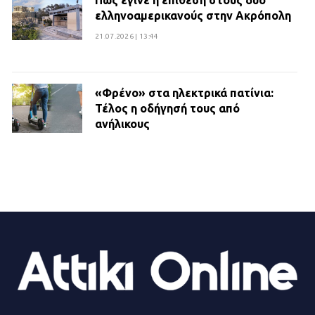
ελληνοαμερικανούς στην Ακρόπολη
21.07.2026 | 13:44
«Φρένο» στα ηλεκτρικά πατίνια:
Τέλος η οδήγησή τους από
ανήλικους
21.07.2026 | 13:35
Τροχαίο στην Πειραιώς: ΙΧ
συγκρούστηκε με φορτηγό – Ένας
τραυματίας και κυκλοφοριακό χάος
21.07.2026 | 13:12
Βριλήσσια: Αυτοκίνητο έσπασε
τζαμαρία και μπήκε μέσα σε μαγαζί
13.07.2026 | 21:32