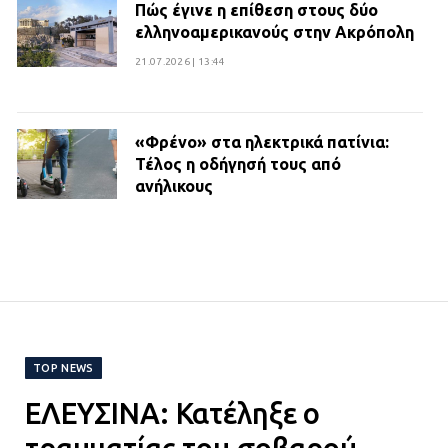
Πώς έγινε η επίθεση στους δύο
ελληνοαμερικανούς στην Ακρόπολη
21.07.2026 | 13:44
«Φρένο» στα ηλεκτρικά πατίνια:
Τέλος η οδήγησή τους από
ανήλικους
21.07.2026 | 13:35
Τροχαίο στην Πειραιώς: ΙΧ
συγκρούστηκε με φορτηγό – Ένας
τραυματίας και κυκλοφοριακό χάος
21.07.2026 | 13:12
TOP NEWS
ΕΛΕΥΣΙΝΑ: Κατέληξε ο
Βριλήσσια: Αυτοκίνητο έσπασε
τζαμαρία και μπήκε μέσα σε μαγαζί
τραυματίας του σοβαρού