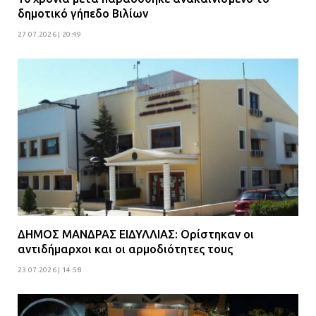
Άνω Λιόσια: Έριξαν τα ναρκωτικά
δημοτικό γήπεδο Βιλίων
σε σκουπιδοφάγο για να μη τα βρει
27.07.2026 | 20:49
η αστυνομία – Λογάριασαν χωρίς
τον ειδικό σκύλο
07.07.2026 | 09:56
Βούλα: Κραυγή αγωνίας από
κατοίκους για την οδό Άρεως –
«Τρέχουν με 90 χλμ. μέσα στη
γειτονιά»
07.07.2026 | 09:48
ΔΗΜΟΣ ΜΑΝΔΡΑΣ ΕΙΔΥΛΛΙΑΣ: Ορίστηκαν οι
αντιδήμαρχοι και οι αρμοδιότητες τους
23.07.2026 | 14:58