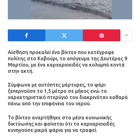
130.000 ευρώ στην Αττική
13.07.2026 | 20:44
Ασπρόπυργος: Πέθανε ένας από
τους σοβαρά εγκαυματίες της
μεγάλης έκρηξης στο εργοστάσιο
Αίσθηση προκαλεί ένα βίντεο που κατέγραψε
πολίτης στο Καβούρι, το απόγευμα της Δευτέρας 9
12.07.2026 | 15:07
Μαρτίου, με ένα καρχαριοειδές να κολυμπά κοντά
στην ακτή.
Άργος: Στη φυλακή οι δύο
αστυνομικοί για τους
Σύμφωνα με αυτόπτες μάρτυρες, το ψάρι
ξεπερνούσε το 1,5 μέτρο σε μήκος ενώ το
πυροβολισμούς κατά του 20χρονου
χαρακτηριστικό πτερύγιό του διακρινόταν καθαρά
με αναπηρία
πάνω από την επιφάνεια του νερού.
11.07.2026 | 22:59
Το βίντεο αναρτήθηκε στα μέσα κοινωνικής
δικτύωσης και φαίνεται ότι το καρχαριοειδές
Ένα πουλί «υπεύθυνο» για την
κυνηγούσε μικρά ψάρια για να τραφεί.
πρωινή διακοπή ρεύματος στη
Μάνδρα