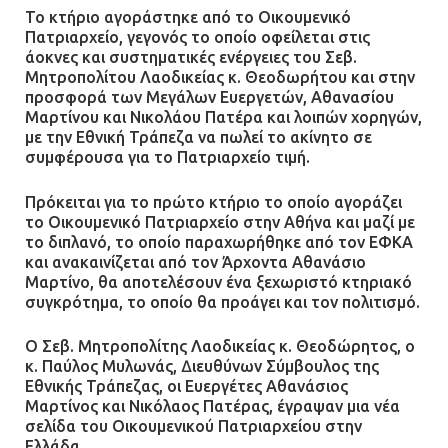
Το κτήριο αγοράστηκε από το Οικουμενικό
Πατριαρχείο, γεγονός το οποίο οφείλεται στις
άοκνες και συστηματικές ενέργειες του Σεβ.
Μητροπολίτου Λαοδικείας κ. Θεοδωρήτου και στην
προσφορά των Μεγάλων Ευεργετών, Αθανασίου
Μαρτίνου και Νικολάου Πατέρα και λοιπών χορηγών,
με την Εθνική Τράπεζα να πωλεί το ακίνητο σε
συμφέρουσα για το Πατριαρχείο τιμή.
Πρόκειται για το πρώτο κτήριο το οποίο αγοράζει
το Οικουμενικό Πατριαρχείο στην Αθήνα και μαζί με
το διπλανό, το οποίο παραχωρήθηκε από τον ΕΦΚΑ
και ανακαινίζεται από τον Άρχοντα Αθανάσιο
Μαρτίνο, θα αποτελέσουν ένα ξεχωριστό κτηριακό
συγκρότημα, το οποίο θα προάγει και τον πολιτισμό.
Ο Σεβ. Μητροπολίτης Λαοδικείας κ. Θεοδώρητος, ο
κ. Παύλος Μυλωνάς, ∆ιευθύνων Σύµβουλος της
Εθνικής Τράπεζας, οι Ευεργέτες Αθανάσιος
Μαρτίνος και Νικόλαος Πατέρας, έγραψαν μια νέα
σελίδα του Οικουμενικού Πατριαρχείου στην
Ελλάδα.