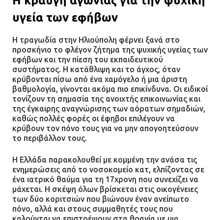
Η κραυγή αγωνίας για την ψυχική
υγεία των εφήβων
Η τραγωδία στην Ηλιούπολη φέρνει ξανά στο
προσκήνιο το φλέγον ζήτημα της ψυχικής υγείας των
εφήβων και την πίεση του εκπαιδευτικού
συστήματος. Η κατάθλιψη και το άγχος, όταν
κρύβονται πίσω από ένα χαμόγελο ή μια άριστη
βαθμολογία, γίνονται ακόμα πιο επικίνδυνα. Οι ειδικοί
τονίζουν τη σημασία της ανοιχτής επικοινωνίας και
της έγκαιρης αναγνώρισης των αόρατων σημαδιών,
καθώς πολλές φορές οι έφηβοι επιλέγουν να
κρύβουν τον πόνο τους για να μην απογοητεύσουν
το περιβάλλον τους.
Η Ελλάδα παρακολουθεί με κομμένη την ανάσα τις
ενημερώσεις από το νοσοκομείο κατ, ελπίζοντας σε
ένα ιατρικό θαύμα για τη 17χρονη που συνεχίζει να
μάχεται. Η σκέψη όλων βρίσκεται στις οικογένειες
των δύο κοριτσιών που βιώνουν έναν ανείπωτο
πόνο, αλλά και στους συμμαθητές τους που
καλούνται να επιστρέψουν στα θρανία με μια