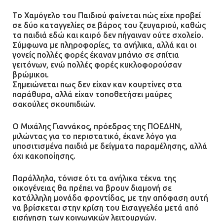
11.07.2026 | 22:59
Το Χαμόγελο του Παιδιού φαίνεται πώς είχε προβεί
σε δύο καταγγελίες σε βάρος του ζευγαριού, καθώς
τα παιδιά εδώ και καιρό δεν πήγαιναν ούτε σχολείο.
Ένα πουλί «υπεύθυνο» για την
Σύμφωνα με πληροφορίες, τα ανήλικα, αλλά και οι
πρωινή διακοπή ρεύματος στη
γονείς πολλές φορές έκαναν μπάνιο σε σπίτια
Μάνδρα
γειτόνων, ενώ πολλές φορές κυκλοφορούσαν
βρώμικοι.
09.07.2026 | 11:12
Σημειώνεται πως δεν είχαν καν κουρτίνες στα
παράθυρα, αλλά είχαν τοποθετήσει μαύρες
σακούλες σκουπιδιών.
Φωτιά σε επιχείρηση στον
Ασπρόπυργο – Ήχησε το 112
Ο Μιχάλης Γιαννάκος, πρόεδρος της ΠΟΕΔΗΝ,
09.07.2026 | 09:19
μιλώντας για το περιστατικό, έκανε λόγο για
υποσιτισμένα παιδιά με δείγματα παραμέλησης, αλλά
όχι κακοποίησης.
Δίωξη για απόπειρα
Παράλληλα, τόνισε ότι τα ανήλικα τέκνα της
ανθρωποκτονίας στους δύο
οικογένειας θα πρέπει να βρουν διαμονή σε
αστυνομικούς
κατάλληλη μονάδα φροντίδας, με την απόφαση αυτή
να βρίσκεται στην κρίση του Εισαγγελέα μετά από
08.07.2026 | 22:30
εισήγηση των κοινωνικών λειτουργών.