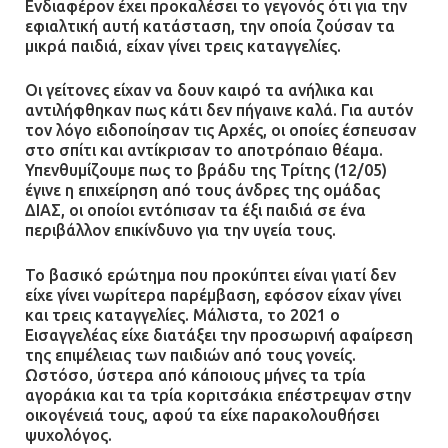
Ενδιαφέρον έχει προκαλέσει το γεγονός ότι για την
και ασφαλή παιδική χαρά
εφιαλτική αυτή κατάσταση, την οποία ζούσαν τα
13.07.2026 | 21:21
μικρά παιδιά, είχαν γίνει τρεις καταγγελίες.
Οι γείτονες είχαν να δουν καιρό τα ανήλικα και
αντιλήφθηκαν πως κάτι δεν πήγαινε καλά. Για αυτόν
Τηλεφωνικές απάτες με λεία
τον λόγο ειδοποίησαν τις Αρχές, οι οποίες έσπευσαν
130.000 ευρώ στην Αττική
στο σπίτι και αντίκρισαν το αποτρόπαιο θέαμα.
Υπενθυμίζουμε πως το βράδυ της Τρίτης (12/05)
13.07.2026 | 20:44
έγινε η επιχείρηση από τους άνδρες της ομάδας
ΔΙΑΣ, οι οποίοι εντόπισαν τα έξι παιδιά σε ένα
περιβάλλον επικίνδυνο για την υγεία τους.
Ασπρόπυργος: Πέθανε ένας από
τους σοβαρά εγκαυματίες της
Το βασικό ερώτημα που προκύπτει είναι γιατί δεν
μεγάλης έκρηξης στο εργοστάσιο
είχε γίνει νωρίτερα παρέμβαση, εφόσον είχαν γίνει
και τρεις καταγγελίες. Μάλιστα, το 2021 ο
12.07.2026 | 15:07
Εισαγγελέας είχε διατάξει την προσωρινή αφαίρεση
της επιμέλειας των παιδιών από τους γονείς.
Ωστόσο, ύστερα από κάποιους μήνες τα τρία
Άργος: Στη φυλακή οι δύο
αγοράκια και τα τρία κοριτσάκια επέστρεψαν στην
αστυνομικοί για τους
οικογένειά τους, αφού τα είχε παρακολουθήσει
πυροβολισμούς κατά του 20χρονου
ψυχολόγος.
με αναπηρία