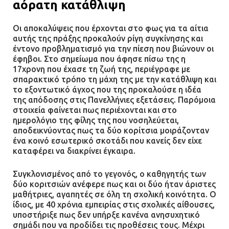
αόρατη κατάθλιψη
Οι αποκαλύψεις που έρχονται στο φως για τα αίτια
αυτής της πράξης προκαλούν ρίγη συγκίνησης και
έντονο προβληματισμό για την πίεση που βιώνουν οι
έφηβοι. Στο σημείωμα που άφησε πίσω της η
17χρονη που έχασε τη ζωή της, περιέγραφε με
σπαρακτικό τρόπο τη μάχη της με την κατάθλιψη και
το εξοντωτικό άγχος που της προκαλούσε η ιδέα
της απόδοσης στις Πανελλήνιες εξετάσεις. Παρόμοια
στοιχεία φαίνεται πως περιέχονται και στο
ημερολόγιο της φίλης της που νοσηλεύεται,
αποδεικνύοντας πως τα δύο κορίτσια μοιράζονταν
ένα κοινό εσωτερικό σκοτάδι που κανείς δεν είχε
καταφέρει να διακρίνει έγκαιρα.
Συγκλονισμένος από το γεγονός, ο καθηγητής των
δύο κοριτσιών ανέφερε πως και οι δύο ήταν άριστες
μαθήτριες, αγαπητές σε όλη τη σχολική κοινότητα. Ο
ίδιος, με 40 χρόνια εμπειρίας στις σχολικές αίθουσες,
υποστήριξε πως δεν υπήρξε κανένα ανησυχητικό
σημάδι που να προδίδει τις προθέσεις τους. Μέχρι