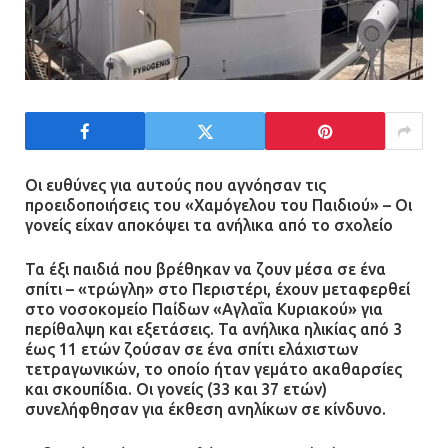
«Φρένο» στα ηλεκτρικά πατίνια:
Τέλος η οδήγησή τους από
ανήλικους
21.07.2026 | 13:35
Τροχαίο στην Πειραιώς: ΙΧ
Οι ευθύνες για αυτούς που αγνόησαν τις
συγκρούστηκε με φορτηγό – Ένας
προειδοποιήσεις του «Χαμόγελου του Παιδιού» – Οι
τραυματίας και κυκλοφοριακό χάος
γονείς είχαν αποκόψει τα ανήλικα από το σχολείο
21.07.2026 | 13:12
Τα έξι παιδιά που βρέθηκαν να ζουν μέσα σε ένα
σπίτι – «τρώγλη» στο Περιστέρι, έχουν μεταφερθεί
Βριλήσσια: Αυτοκίνητο έσπασε
στο νοσοκομείο Παίδων «Αγλαΐα Κυριακού» για
τζαμαρία και μπήκε μέσα σε μαγαζί
περίθαλψη και εξετάσεις. Τα ανήλικα ηλικίας από 3
έως 11 ετών ζούσαν σε ένα σπίτι ελάχιστων
13.07.2026 | 21:32
τετραγωνικών, το οποίο ήταν γεμάτο ακαθαρσίες
και σκουπίδια. Οι γονείς (33 και 37 ετών)
συνελήφθησαν για έκθεση ανηλίκων σε κίνδυνο.
Η Οινόη αποκτά μια νέα, σύγχρονη