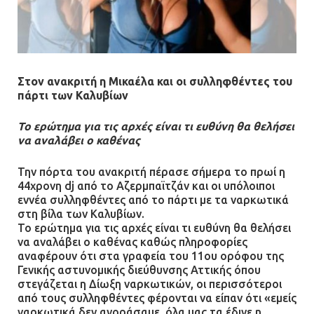
Στον ανακριτή η Μικαέλα και οι συλληφθέντες του
πάρτι των Καλυβίων
Το ερώτημα για τις αρχές είναι τι ευθύνη θα θελήσει
να αναλάβει ο καθένας
Την πόρτα του ανακριτή πέρασε σήμερα το πρωί η
44χρονη dj από το Αζερμπαϊτζάν και οι υπόλοιποι
εννέα συλληφθέντες από το πάρτι με τα ναρκωτικά
στη βίλα των Καλυβίων.
Το ερώτημα για τις αρχές είναι τι ευθύνη θα θελήσει
να αναλάβει ο καθένας καθώς πληροφορίες
αναφέρουν ότι στα γραφεία του 11ου ορόφου της
Γενικής αστυνομικής διεύθυνσης Αττικής όπου
στεγάζεται η Δίωξη ναρκωτικών, οι περισσότεροι
από τους συλληφθέντες φέρονται να είπαν ότι «εμείς
ναρκωτικά δεν αγοράσαμε, όλα μας τα έδινε η