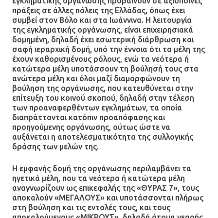
εγκληματικής οργάνωσης προβαίνουν σε αξιόποινες
πράξεις σε άλλες πόλεις της Ελλάδας, όπως έχει
Άνω Λιόσια: Έριξαν τα ναρκωτικά
συμβεί στον Βόλο και στα Ιωάννινα. Η λειτουργία
σε σκουπιδοφάγο για να μη τα βρει
της εγκληματικής οργάνωσης, είναι επιχειρησιακά
η αστυνομία – Λογάριασαν χωρίς
δομημένη, δηλαδή έχει εσωτερική διάρθρωση και
τον ειδικό σκύλο
σαφή ιεραρχική δομή, υπό την έννοια ότι τα μέλη της
έχουν καθορισμένους ρόλους, ενώ τα νεότερα ή
07.07.2026 | 09:56
κατώτερα μέλη υποτάσσουν τη βούλησή τους στα
ανώτερα μέλη και όλοι μαζί διαμορφώνουν τη
βούληση της οργάνωσης, που κατευθύνεται στην
Βούλα: Κραυγή αγωνίας από
επίτευξη του κοινού σκοπού, δηλαδή στην τέλεση
κατοίκους για την οδό Άρεως –
των προαναφερθέντων εγκλημάτων, τα οποία
«Τρέχουν με 90 χλμ. μέσα στη
διαπράττονται κατόπιν προαπόφασης και
γειτονιά»
προηγούμενης οργάνωσης, ούτως ώστε να
αυξάνεται η αποτελεσματικότητα της συλλογικής
07.07.2026 | 09:48
δράσης των μελών της.
Η εμφανής δομή της οργάνωσης περιλαμβάνει τα
ηγετικά μέλη, που τα νεότερα ή κατώτερα μέλη
αναγνωρίζουν ως επικεφαλής της «ΘΥΡΑΣ 7», τους
αποκαλούν «ΜΕΓΑΛΟΥΣ» και υποτάσσονται πλήρως
στη βούληση και τις εντολές τους, και τους
αποκαλούμενους «ΜΙΚΡΟΥΣ», δηλαδή άτομα νεαρής,