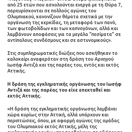
από 25 ετών που ασχολούνται ενεργά με τη Θύρα 7,
08.07.2026 | 16:24
παρευρίσκονται σε πολλούς αγώνες του
Ολυμπιακού, κανονίζουν θέματα σχετικά με την
Ο δήμαρχος Μάνδρας δώρισε όλους
οργάνωση της κερκίδας, τη μεταφορά των πανό,
τους μισθούς του 2025 στο Θριάσιο
των φωτοβολίδων και των καπνογόνων, αλλά και
για μηχάνημα καρδιολογικών
λαμβάνουν αποφάσεις για τα μεγάλα “πεσίματα” σε
επεμβάσεων
αντίπαλους συνδέσμους και σε αστυνομικούς».
08.07.2026 | 15:02
Στις συμπληρωματικές διώξεις που ασκήθηκαν το
καλοκαίρι αναφερόταν στη δράση του Αρχηγού
ΔΗΜΟΣ ΜΑΝΔΡΑΣ ΕΙΔΥΛΛΙΑΣ: Δύο
Ιωσήφ Αντιζά και της παρέας του, εντός και εκτός
νέα πολυδύναμα οχήματα 4×4
Αττικής.
ενισχύουν την Πολιτική Προστασία
Η δράση της εγκληματικής οργάνωσης του Ιωσήφ
08.07.2026 | 09:40
Αντιζά και της παρέας του είχε επεκταθεί και
εκτός Αττικής.
Ομάδα ατόμων επιτέθηκε με
«Η δράση της εγκληματικής οργάνωσης λαμβάνει
ρόπαλα και μαχαίρια σε δύο
χώρα κυρίως στην Αττική, αλλά υπάρχουν και
ανήλικους
περιπτώσεις, όπου, με αφορμή αγώνες της ομάδας
08.07.2026 | 09:38
του Ολυμπιακού εκτός Αττικής, μέλη της