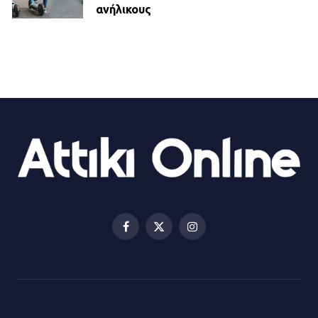
ανήλικους
21.07.2026 | 13:35
Τροχαίο στην Πειραιώς: ΙΧ
συγκρούστηκε με φορτηγό – Ένας
τραυματίας και κυκλοφοριακό χάος
21.07.2026 | 13:12
Βριλήσσια: Αυτοκίνητο έσπασε
τζαμαρία και μπήκε μέσα σε μαγαζί
13.07.2026 | 21:32
Facebook
X
Instagram
(Twitter)
Η Οινόη αποκτά μια νέα, σύγχρονη
και ασφαλή παιδική χαρά
13.07.2026 | 21:21