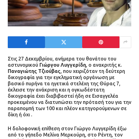
Τηλεφωνικές απάτες με λεία
130.000 ευρώ στην Αττική
13.07.2026 | 20:44
Ασπρόπυργος: Πέθανε ένας από
τους σοβαρά εγκαυματίες της
μεγάλης έκρηξης στο εργοστάσιο
Στις 27 Δεκεμβρίου, ανήμερα του θανάτου του
αστυνομικού
Γιώργου Λυγγερίδη
, ο ανακριτής κ.
12.07.2026 | 15:07
Παναγιώτης Τζιούβας
, που χειριζόταν τη δεύτερη
δικογραφία για την εγκληματική οργάνωση με
βασικό πυρήνα τα ηγετικά στελέχη της Θύρας 7,
Άργος: Στη φυλακή οι δύο
έκλεισε την ανάκριση και η ογκωδέστατη
αστυνομικοί για τους
δικογραφία έχει διαβιβαστεί ήδη σε Εισαγγελέα
πυροβολισμούς κατά του 20χρονου
προκειμένου να διατυπώσει την πρότασή του για την
με αναπηρία
παραπομπή των 100 και πλέον κατηγορούμενων σε
δίκη ή όχι .
11.07.2026 | 22:59
Η δολοφονική επίθεση στον Γιώργο Λυγγερίδη έξω
Ένα πουλί «υπεύθυνο» για την
από το γήπεδο Μελίνα Μερκούρη, στο Ρέντη, τον
πρωινή διακοπή ρεύματος στη