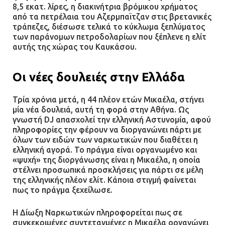
8,5 εκατ. λίρες, η διακινήτρια βρόμικου χρήματος
από τα πετρέλαια του Αζερμπαϊτζαν στις βρετανικές
τράπεζες, διέσωσε τελικά το κύκλωμα ξεπλύματος
των παράνομων πετροδολαρίων που ξέπλενε η ελίτ
αυτής της χώρας του Καυκάσου.
Οι νέες δουλειές στην Ελλάδα
Τρία χρόνια μετά, η 44 πλέον ετών Μικαέλα, στήνει
μία νέα δουλειά, αυτή τη φορά στην Αθήνα. Ως
γνωστή DJ απασχολεί την ελληνική Αστυνομία, αφού
πληροφορίες την φέρουν να διοργανώνει πάρτι με
όλων των ειδών των ναρκωτικών που διαθέτει η
ελληνική αγορά. Το πράγμα είναι οργανωμένο και
«ψυχή» της διοργάνωσης είναι η Μικαέλα, η οποία
στέλνει προσωπικά προσκλήσεις για πάρτι σε μέλη
της ελληνικής πλέον ελίτ. Κάποια στιγμή φαίνεται
πως το πράγμα ξεχείλωσε.
Η Δίωξη Ναρκωτικών πληροφορείται πως σε
συγκεκριμένες συντεταγμένες η Μικαέλα οργανώνει