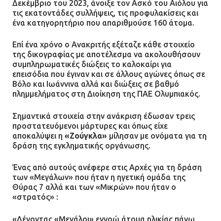
Δεκέμβριο του 2023, άνοιξε τον Ασκό του Αιόλου για
Μάνδρα
τις εκατοντάδες συλλήψεις, τις προφυλακίσεις και
ένα κατηγορητήριο που απαριθμούσε 160 άτομα.
09.07.2026 | 11:12
Επί ένα χρόνο ο Ανακριτής εξέταζε κάθε στοιχείο
Φωτιά σε επιχείρηση στον
της δικογραφίας με αποτέλεσμα να ακολουθήσουν
Ασπρόπυργο – Ήχησε το 112
συμπληρωματικές διώξεις το καλοκαίρι για
επεισόδια που έγιναν και σε άλλους αγώνες όπως σε
09.07.2026 | 09:19
Βόλο και Ιωάννινα αλλά και διώξεις σε βαθμό
πλημμελήματος στη Διοίκηση της ΠΑΕ Ολυμπιακός.
Σημαντικά στοιχεία στην ανάκριση έδωσαν τρεις
Δίωξη για απόπειρα
προστατευόμενοι μάρτυρες και όπως είχε
ανθρωποκτονίας στους δύο
αποκαλύψει η
«Ζούγκλα»
μίλησαν με ονόματα για τη
αστυνομικούς
δράση της εγκληματικής οργάνωσης.
08.07.2026 | 22:30
Ένας από αυτούς ανέφερε στις Αρχές για τη δράση
των «Μεγάλων» που ήταν η ηγετική ομάδα της
Ομαδικός βιασμός 19χρονης στο
Θύρας 7 αλλά και των «Μικρών» που ήταν ο
Α.Τ. Ομονοίας: Ο Εισαγγελέας
«στρατός» :
πρότεινε την αθώωση των
αστυνομικών
«Λέγοντας «Μεγάλοι» εννοώ άτομα ηλικίας πάνω