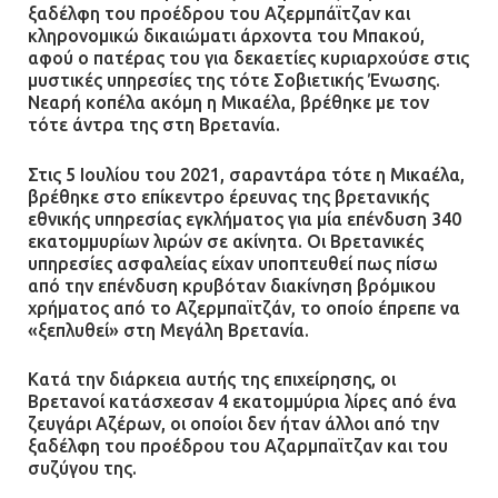
ξαδέλφη του προέδρου του Αζερμπάϊτζαν και
κληρονομικώ δικαιώματι άρχοντα του Μπακού,
αφού ο πατέρας του για δεκαετίες κυριαρχούσε στις
μυστικές υπηρεσίες της τότε Σοβιετικής Ένωσης.
Νεαρή κοπέλα ακόμη η Μικαέλα, βρέθηκε με τον
τότε άντρα της στη Βρετανία.
Στις 5 Ιουλίου του 2021, σαραντάρα τότε η Μικαέλα,
βρέθηκε στο επίκεντρο έρευνας της βρετανικής
εθνικής υπηρεσίας εγκλήματος για μία επένδυση 340
εκατομμυρίων λιρών σε ακίνητα. Οι Βρετανικές
υπηρεσίες ασφαλείας είχαν υποπτευθεί πως πίσω
από την επένδυση κρυβόταν διακίνηση βρόμικου
χρήματος από το Αζερμπαϊτζάν, το οποίο έπρεπε να
«ξεπλυθεί» στη Μεγάλη Βρετανία.
Κατά την διάρκεια αυτής της επιχείρησης, οι
Βρετανοί κατάσχεσαν 4 εκατομμύρια λίρες από ένα
ζευγάρι Αζέρων, οι οποίοι δεν ήταν άλλοι από την
ξαδέλφη του προέδρου του Αζαρμπαϊτζαν και του
συζύγου της.