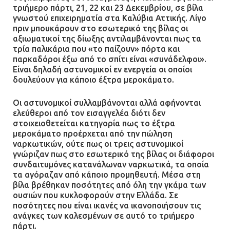
τριήμερο πάρτι, 21, 22 και 23 Δεκεμβρίου, σε βίλα
γνωστού επιχειρηματία στα Καλύβια Αττικής. Λίγο
πριν μπουκάρουν στο εσωτερικό της βίλας οι
αξιωματικοί της δίωξης αντιλαμβάνονται πως τα
τρία παλικάρια που «το παίζουν» πόρτα και
παρκαδόροι έξω από το σπίτι είναι «συνάδελφοι».
Είναι δηλαδή αστυνομικοί εν ενεργεία οι οποίοι
δουλεύουν για κάποιο έξτρα μεροκάματο.
Οι αστυνομικοί συλλαμβάνονται αλλά αφήνονται
ελεύθεροι από τον εισαγγελέα διότι δεν
στοιχειοθετείται κατηγορία πως το έξτρα
μεροκάματο προέρχεται από την πώληση
ναρκωτικών, ούτε πως οι τρεις αστυνομικοί
γνώριζαν πως στο εσωτερικό της βίλας οι διάφοροι
συνδαιτυμόνες κατανάλωναν ναρκωτικά, τα οποία
τα αγόραζαν από κάποιο προμηθευτή. Μέσα στη
βίλα βρέθηκαν ποσότητες από όλη την γκάμα των
ουσιών που κυκλοφορούν στην Ελλάδα. Σε
ποσότητες που είναι ικανές να ικανοποιήσουν τις
ανάγκες των καλεσμένων σε αυτό το τριήμερο
πάρτι.