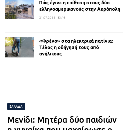
Πώς έγινε η επίθεση στους δύο
ελληνοαμερικανούς στην Ακρόπολη
21.07.2026 | 13:44
«Φρένο» στα ηλεκτρικά πατίνια:
Τέλος η οδήγησή τους από
ανήλικους
21.07.2026 | 13:35
Τροχαίο στην Πειραιώς: ΙΧ
συγκρούστηκε με φορτηγό – Ένας
τραυματίας και κυκλοφοριακό χάος
21.07.2026 | 13:12
ΕΛΛΆΔΑ
Μενίδι: Μητέρα δύο παιδιών
Βριλήσσια: Αυτοκίνητο έσπασε
τζαμαρία και μπήκε μέσα σε μαγαζί
η γυναίκα που μαχαίρωσε ο