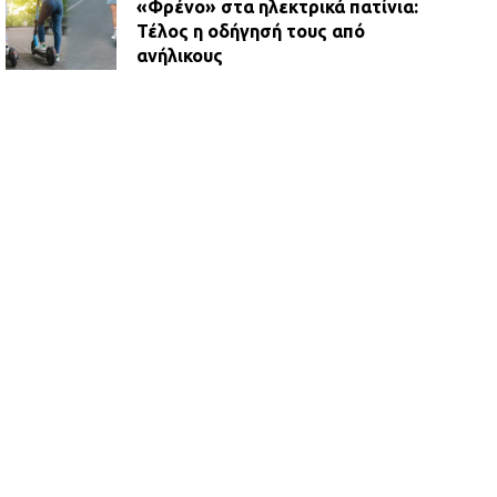
«Φρένο» στα ηλεκτρικά πατίνια:
Τέλος η οδήγησή τους από
ανήλικους
21.07.2026 | 13:35
Τροχαίο στην Πειραιώς: ΙΧ
συγκρούστηκε με φορτηγό – Ένας
τραυματίας και κυκλοφοριακό χάος
21.07.2026 | 13:12
Βριλήσσια: Αυτοκίνητο έσπασε
τζαμαρία και μπήκε μέσα σε μαγαζί
13.07.2026 | 21:32
Η Οινόη αποκτά μια νέα, σύγχρονη
και ασφαλή παιδική χαρά