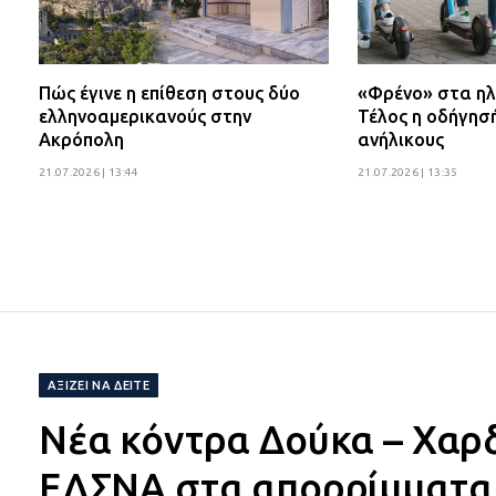
Πώς έγινε η επίθεση στους δύο
«Φρένο» στα ηλ
ελληνοαμερικανούς στην
Τέλος η οδήγησ
Ακρόπολη
ανήλικους
21.07.2026 | 13:44
21.07.2026 | 13:35
ΑΞΊΖΕΙ ΝΑ ΔΕΊΤΕ
Νέα κόντρα Δούκα – Χαρδα
ΕΔΣΝΑ στα απορρίμματα