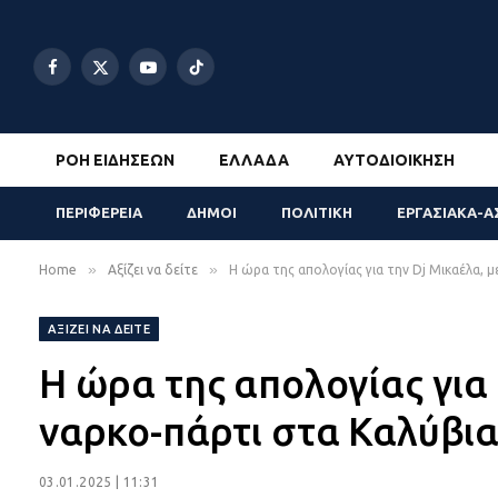
Facebook
X
YouTube
TikTok
(Twitter)
ΡΟΉ ΕΙΔΉΣΕΩΝ
ΕΛΛΆΔΑ
ΑΥΤΟΔΙΟΊΚΗΣΗ
ΠΕΡΙΦΕΡΕΙΑ
ΔΗΜΟΙ
ΠΟΛΙΤΙΚΗ
ΕΡΓΑΣΙΑΚΑ-Α
»
»
Home
Αξίζει να δείτε
Η ώρα της απολογίας για την Dj Μικαέλα, 
ΑΞΊΖΕΙ ΝΑ ΔΕΊΤΕ
Η ώρα της απολογίας για 
ναρκο-πάρτι στα Καλύβι
03.01.2025 | 11:31