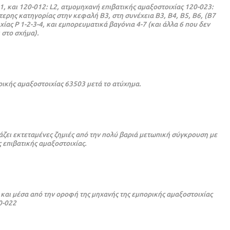
, και 120-012: L2, ατμομηχανή επιβατικής αμαξοστοιχίας 120-023:
ερης κατηγορίας στην κεφαλή Β3, στη συνέχεια Β3, Β4, Β5, Β6, (Β7
ς P 1-2-3-4, και εμπορευματικά βαγόνια 4-7 (και άλλα 6 που δεν
 στο σχήμα).
ρικής αμαξοστοιχίας 63503 μετά το ατύχημα.
ζει εκτεταμένες ζημιές από την πολύ βαριά μετωπική σύγκρουση με
 επιβατικής αμαξοστοιχίας.
 και μέσα από την οροφή της μηχανής της εμπορικής αμαξοστοιχίας
0-022