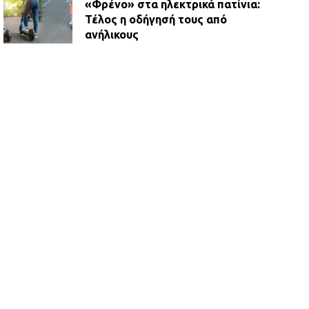
«Φρένο» στα ηλεκτρικά πατίνια:
Τέλος η οδήγησή τους από
ανήλικους
21.07.2026 | 13:35
Τροχαίο στην Πειραιώς: ΙΧ
συγκρούστηκε με φορτηγό – Ένας
τραυματίας και κυκλοφοριακό χάος
21.07.2026 | 13:12
Βριλήσσια: Αυτοκίνητο έσπασε
τζαμαρία και μπήκε μέσα σε μαγαζί
13.07.2026 | 21:32
Η Οινόη αποκτά μια νέα, σύγχρονη
και ασφαλή παιδική χαρά