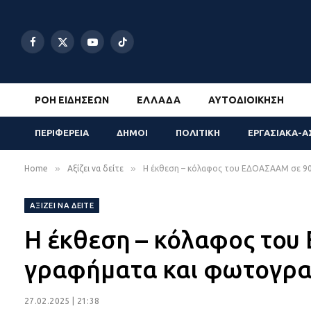
Facebook
X
YouTube
TikTok
(Twitter)
ΡΟΉ ΕΙΔΉΣΕΩΝ
ΕΛΛΆΔΑ
ΑΥΤΟΔΙΟΊΚΗΣΗ
ΠΕΡΙΦΕΡΕΙΑ
ΔΗΜΟΙ
ΠΟΛΙΤΙΚΗ
ΕΡΓΑΣΙΑΚΑ-Α
»
»
Home
Αξίζει να δείτε
Η έκθεση – κόλαφος του ΕΔΟΑΣΑΑΜ σε 90
ΑΞΊΖΕΙ ΝΑ ΔΕΊΤΕ
Η έκθεση – κόλαφος του
γραφήματα και φωτογρα
27.02.2025 | 21:38