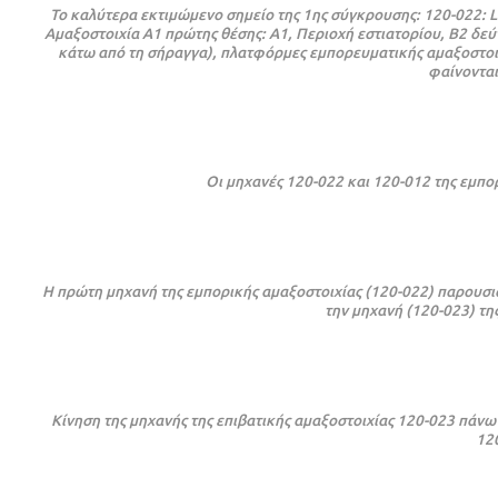
Το καλύτερα εκτιμώμενο σημείο της 1ης σύγκρουσης: 120-022: L1
Αμαξοστοιχία Α1 πρώτης θέσης: A1, Περιοχή εστιατορίου, Β2 δεύτ
κάτω από τη σήραγγα), πλατφόρμες εμπορευματικής αμαξοστοιχία
φαίνονται
Οι μηχανές 120-022 και 120-012 της εμπο
Η πρώτη μηχανή της εμπορικής αμαξοστοιχίας (120-022) παρουσιά
την μηχανή (120-023) της
Κίνηση της μηχανής της επιβατικής αμαξοστοιχίας 120-023 πάνω
12