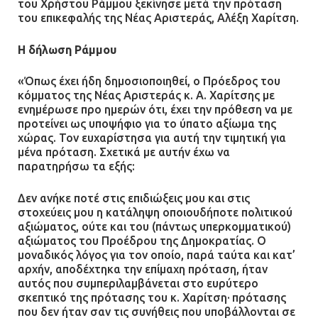
του Χρήστου Ράμμου ξεκίνησε μετά την πρόταση
Ασπρόπυργος: Πέθανε ένας από
του επικεφαλής της Νέας Αριστεράς, Αλέξη Χαρίτση.
τους σοβαρά εγκαυματίες της
μεγάλης έκρηξης στο εργοστάσιο
Η δήλωση Ράμμου
12.07.2026 | 15:07
«Όπως έχει ήδη δημοσιοποιηθεί, ο Πρόεδρος του
κόμματος της Νέας Αριστεράς κ. Α. Χαρίτσης με
ενημέρωσε προ ημερών ότι, έχει την πρόθεση να με
Άργος: Στη φυλακή οι δύο
προτείνει ως υποψήφιο για το ύπατο αξίωμα της
αστυνομικοί για τους
χώρας. Τον ευχαρίστησα για αυτή την τιμητική για
πυροβολισμούς κατά του 20χρονου
μένα πρόταση. Σχετικά με αυτήν έχω να
με αναπηρία
παρατηρήσω τα εξής:
11.07.2026 | 22:59
Δεν ανήκε ποτέ στις επιδιώξεις μου και στις
στοχεύεις μου η κατάληψη οποιουδήποτε πολιτικού
Ένα πουλί «υπεύθυνο» για την
αξιώματος, ούτε και του (πάντως υπερκομματικού)
πρωινή διακοπή ρεύματος στη
αξιώματος του Προέδρου της Δημοκρατίας. Ο
Μάνδρα
μοναδικός λόγος για τον οποίο, παρά ταύτα και κατ’
αρχήν, αποδέχτηκα την επίμαχη πρόταση, ήταν
09.07.2026 | 11:12
αυτός που συμπεριλαμβάνεται στο ευρύτερο
σκεπτικό της πρότασης του κ. Χαρίτση· πρότασης
Φωτιά σε επιχείρηση στον
που δεν ήταν σαν τις συνήθεις που υποβάλλονται σε