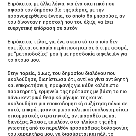
Επρόκειτο, με άλλα λόγια, για ένα σκεπτικό που
επεμβάσεων
αφορά τον δημόσιο βίο της χώρας, με την
08.07.2026 | 15:02
προαναφερθείσα έννοια, τo οποίο θα μπορούσε, αν
του δίνονταν η προσοχή που του άξιζε, να έχει
ευεργετική επίδραση σε αυτόν.
Επρόκειτο, τέλος, για ένα σκεπτικό το οποίο δεν
σχετίζεται σε καμία περίπτωση και σε ό,τι με αφορά,
με “ματαιοδοξίες” μου ή με προσδοκία ωφελειών για
το άτομο μου.
Στην πορεία, όμως, του δημοσίου διαλόγου που
ακολούθησε, διαπίστωσα ότι, αντί να γίνει αντιληπτή
και επικρατήσει η, προφανής για κάθε καλόπιστο
παρατηρητή, ερμηνεία της πρότασης με βάση το πιο
πάνω κεντρικό θεσμικό μήνυμα της και να
ακολουθήσει μια εποικοδομητική συζήτηση πάνω σε
αυτό, επικράτησαν οι μικροπολιτικοί υπολογισμοί και
οι κομματικές στρατηγικές, αντιπαραθέσεις και
διενέξεις. Άρχισε, επιπλέον, στο πλαίσιο της ήδη
γνωστής από το παρελθόν προσπάθειας δολοφονίας
του χαρακτήρα μου, να διασύρεται και πάλι το