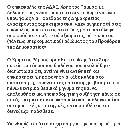
21.07.2026 | 13:12
Ο επικεφαλής της ΑΔΑΕ, Χρήστος Ράμμος, με
δήλωσή του, γνωστοποιεί ότι δεν επιθυμεί να είναι
υποψήφιος για Πρόεδρος της Δημοκρατίας,
Βριλήσσια: Αυτοκίνητο έσπασε
αναφέροντας χαρακτηριστικά: «Δεν ανήκε ποτέ στις
τζαμαρία και μπήκε μέσα σε μαγαζί
επιδιώξεις μου και στις στοχεύεις μου η κατάληψη
οποιουδήποτε πολιτικού αξιώματος, ούτε και του
13.07.2026 | 21:32
(πάντως υπερκομματικού) αξιώματος του Προέδρου
της Δημοκρατίας».
Η Οινόη αποκτά μια νέα, σύγχρονη
Ο Χρήστος Ράμμος προσθέτει επίσης ότι «Στην
και ασφαλή παιδική χαρά
πορεία του δημοσίου διαλόγου που ακολούθησε,
διαπίστωσα ότι, αντί να γίνει αντιληπτή και
13.07.2026 | 21:21
επικρατήσει η, προφανής για κάθε καλόπιστο
παρατηρητή, ερμηνεία της πρότασης με βάση το πιο
πάνω κεντρικό θεσμικό μήνυμα της και να
ακολουθήσει μια εποικοδομητική συζήτηση πάνω σε
Τηλεφωνικές απάτες με λεία
αυτό, επικράτησαν οι μικροπολιτικοί υπολογισμοί και
130.000 ευρώ στην Αττική
οι κομματικές στρατηγικές, αντιπαραθέσεις και
διενέξεις», πρόσθεσε.
13.07.2026 | 20:44
Υπενθυμίζεται ότι η συζήτηση για την υποψηφιότητα