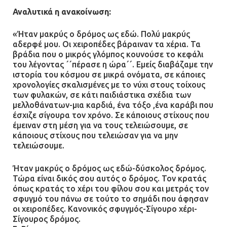
Αναλυτικά η ανακοίνωση:
«Ήταν μακρύς ο δρόμος ως εδώ. Πολύ μακρύς
αδερφέ μου. Οι χειροπέδες βάραιναν τα χέρια. Τα
βράδια που ο μικρός γλόμπος κουνούσε το κεφάλι
του λέγοντας ´´πέρασε η ώρα´´. Εμείς διαβάζαμε την
ιστορία του κόσμου σε μικρά ονόματα, σε κάποιες
χρονολογίες σκαλισμένες με το νύχι στους τοίχους
των φυλακών, σε κάτι παιδιάστικα σχέδια των
μελλοθάνατων-μια καρδιά, ένα τόξο ,ένα καράβι που
έσχιζε σίγουρα τον χρόνο. Σε κάποιους στίχους που
έμειναν στη μέση για να τους τελειώσουμε, σε
κάποιους στίχους που τελειώσαν για να μην
τελειώσουμε.
Ήταν μακρύς ο δρόμος ως εδώ-δύσκολος δρόμος.
Τώρα είναι δικός σου αυτός ο δρόμος. Τον κρατάς
όπως κρατάς το χέρι του φίλου σου και μετράς τον
σφυγμό του πάνω σε τούτο το σημάδι που άφησαν
οι χειροπέδες. Κανονικός σφυγμός-Σίγουρο χέρι-
Σίγουρος δρόμος.