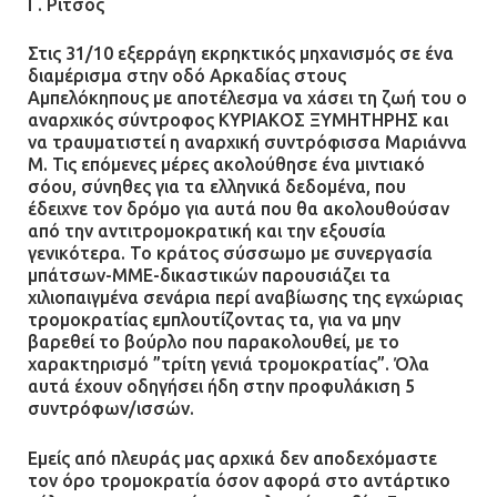
Γ. Ρίτσος
Στις 31/10 εξερράγη εκρηκτικός μηχανισμός σε ένα
διαμέρισμα στην οδό Αρκαδίας στους
Αμπελόκηπους με αποτέλεσμα να χάσει τη ζωή του ο
αναρχικός σύντροφος ΚΥΡΙΑΚΟΣ ΞΥΜΗΤΗΡΗΣ και
να τραυματιστεί η αναρχική συντρόφισσα Μαριάννα
Μ. Τις επόμενες μέρες ακολούθησε ένα μιντιακό
σόου, σύνηθες για τα ελληνικά δεδομένα, που
έδειχνε τον δρόμο για αυτά που θα ακολουθούσαν
από την αντιτρομοκρατική και την εξουσία
γενικότερα. Το κράτος σύσσωμο με συνεργασία
μπάτσων-ΜΜΕ-δικαστικών παρουσιάζει τα
χιλιοπαιγμένα σενάρια περί αναβίωσης της εγχώριας
τρομοκρατίας εμπλουτίζοντας τα, για να μην
βαρεθεί το βούρλο που παρακολουθεί, με το
χαρακτηρισμό ”τρίτη γενιά τρομοκρατίας”. Όλα
αυτά έχουν οδηγήσει ήδη στην προφυλάκιση 5
συντρόφων/ισσών.
Εμείς από πλευράς μας αρχικά δεν αποδεχόμαστε
τον όρο τρομοκρατία όσον αφορά στο αντάρτικο