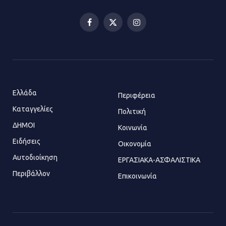
Ελευσίνας επιστρέφει στον
Πολυχώρο ΙΡΙΣ
Facebook
X
Instagram
21.07.2026 | 14:01
(Twitter)
Πώς έγινε η επίθεση στους δύο
ελληνοαμερικανούς στην Ακρόπολη
21.07.2026 | 13:44
Ελλάδα
Περιφέρεια
Καταγγελίες
Πολιτική
ΔΗΜΟΙ
Κοινωνία
«Φρένο» στα ηλεκτρικά πατίνια:
Τέλος η οδήγησή τους από
Ειδήσεις
Οικονομία
ανήλικους
Αυτοδιοίκηση
ΕΡΓΑΣΙΑΚΑ-ΑΣΦΑΛΙΣΤΙΚΑ
21.07.2026 | 13:35
Περιβάλλον
Επικοινωνία
Τροχαίο στην Πειραιώς: ΙΧ
συγκρούστηκε με φορτηγό – Ένας
τραυματίας και κυκλοφοριακό χάος