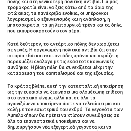
πόλης και στη γενικότερη πολιτική αντιβία. Για μας
τρομοκρατία είναι να ζεις κάτω από το όριο της
φτώχειας, τα πανάκριβα ενοίκια, οι υπέρογκοι
λογαριασμοί, ο εξευγενισμός και η ανάπλαση, η
μπατσοκρατία, τα μη λειτουργικά τρένα και τα όπλα
που εκπυρσοκροτούν στον αέρα.
Κατά δεύτερον, το αντάρτικο πόλης δεν χωρίζεται
σε γενιές. Η οργανωμένη πολιτική αντιβία ζει στην
ιστορία εδώ και εκατοντάδες χρόνια και ακμάζει η
παρακμάζει ανάλογα με τις εκάστοτε κοινωνικές
συνθήκες. Η βίαιη πάλη θα συνεχίζεται μέχρι την
κατάρρευση του καπιταλισμού και της εξουσίας.
Το κράτος βλέπει αυτή την κατασταλτική επιχείρηση
ως την ευκαιρία να ξεκινήσει μια ολομέτωπη επίθεση
στο αναρχικό κίνημα αλλά και σε όλα τα
αγωνιζόμενα υποκείμενα ώστε να τελειώσει μια και
καλή με τον εσωτερικό του εχθρό. Τα γεγονότα των
Αμπελοκήπων θα πρέπει να χτίσουν συνειδήσεις σε
όλα τα επαναστατικά υποκείμενα και να
δημιουργήσουν νέα εξεγερτικά γεγονότα και να