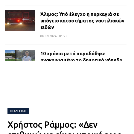
Άλιμος: Υπό έλεγχο η πυρκαγιά σε
υπόγειο καταστήματος ναυτιλιακών
ειδών
08.08.2026 | 01:25
10 χρόνια μετά παραδόθηκε
ανακαινισμένο το δημοτικό γήπεδο
Βιλίων
27.07.2026 | 20:49
ΔΗΜΟΣ ΜΑΝΔΡΑΣ ΕΙΔΥΛΛΙΑΣ:
Ορίστηκαν οι αντιδήμαρχοι και οι
αρμοδιότητες τους
ΠΟΛΙΤΙΚΉ
23.07.2026 | 14:58
Χρήστος Ράμμος: «Δεν
Αισχύλεια 2026: Το Φεστιβάλ της