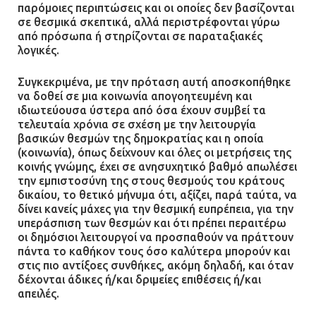
Ασπρόπυργο – Ήχησε το 112
παρόμοιες περιπτώσεις και οι οποίες δεν βασίζονται
σε θεσμικά σκεπτικά, αλλά περιστρέφονται γύρω
09.07.2026 | 09:19
από πρόσωπα ή στηρίζονται σε παραταξιακές
λογικές.
Συγκεκριμένα, με την πρόταση αυτή αποσκοπήθηκε
Δίωξη για απόπειρα
να δοθεί σε μια κοινωνία απογοητευμένη και
ανθρωποκτονίας στους δύο
ιδιωτεύουσα ύστερα από όσα έχουν συμβεί τα
αστυνομικούς
τελευταία χρόνια σε σχέση με την λειτουργία
βασικών θεσμών της δημοκρατίας και η οποία
08.07.2026 | 22:30
(κοινωνία), όπως δείχνουν και όλες οι μετρήσεις της
κοινής γνώμης, έχει σε ανησυχητικό βαθμό απωλέσει
Ομαδικός βιασμός 19χρονης στο
την εμπιστοσύνη της στους θεσμούς του κράτους
Α.Τ. Ομονοίας: Ο Εισαγγελέας
δικαίου, το θετικό μήνυμα ότι, αξίζει, παρά ταύτα, να
πρότεινε την αθώωση των
δίνει κανείς μάχες για την θεσμική ευπρέπεια, για την
υπεράσπιση των θεσμών και ότι πρέπει περαιτέρω
αστυνομικών
οι δημόσιοι λειτουργοί να προσπαθούν να πράττουν
08.07.2026 | 16:24
πάντα το καθήκον τους όσο καλύτερα μπορούν και
στις πιο αντίξοες συνθήκες, ακόμη δηλαδή, και όταν
δέχονται άδικες ή/και δριμείες επιθέσεις ή/και
Ο δήμαρχος Μάνδρας δώρισε όλους
απειλές.
τους μισθούς του 2025 στο Θριάσιο
για μηχάνημα καρδιολογικών