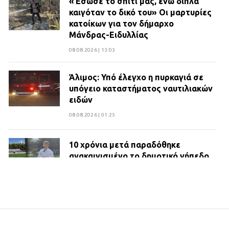
«Έσωσε το σπίτι μας, ενώ δίπλα
καιγόταν το δικό του» Οι μαρτυρίες
κατοίκων για τον δήμαρχο
Μάνδρας-Ειδυλλίας
08.08.2026 | 13:03
Άλιμος: Υπό έλεγχο η πυρκαγιά σε
υπόγειο καταστήματος ναυτιλιακών
ειδών
08.08.2026 | 01:25
10 χρόνια μετά παραδόθηκε
ανακαινισμένο το δημοτικό γήπεδο
Βιλίων
27.07.2026 | 20:49
ΔΗΜΟΣ ΜΑΝΔΡΑΣ ΕΙΔΥΛΛΙΑΣ:
Ορίστηκαν οι αντιδήμαρχοι και οι