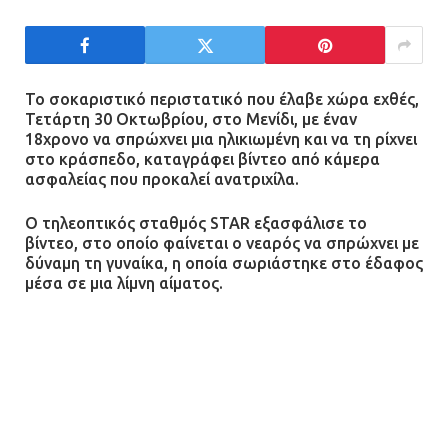
Τροχαίο στην Πειραιώς: ΙΧ
συγκρούστηκε με φορτηγό – Ένας
τραυματίας και κυκλοφοριακό χάος
Το σοκαριστικό περιστατικό που έλαβε χώρα εχθές,
Τετάρτη 30 Οκτωβρίου, στο Μενίδι, με έναν
21.07.2026 | 13:12
18χρονο να σπρώχνει μια ηλικιωμένη και να τη ρίχνει
στο κράσπεδο, καταγράφει βίντεο από κάμερα
ασφαλείας που προκαλεί ανατριχίλα.
Βριλήσσια: Αυτοκίνητο έσπασε
τζαμαρία και μπήκε μέσα σε μαγαζί
Ο τηλεοπτικός σταθμός STAR εξασφάλισε το
13.07.2026 | 21:32
βίντεο, στο οποίο φαίνεται ο νεαρός να σπρώχνει με
δύναμη τη γυναίκα, η οποία σωριάστηκε στο έδαφος
μέσα σε μια λίμνη αίματος.
Η Οινόη αποκτά μια νέα, σύγχρονη
Η 72χρονη έχει διαφύγει τον κίνδυνο ενώ χρειάστηκε
και ασφαλή παιδική χαρά
να νοσηλευτεί στην ΜΕΘ του ΚΑΤ.
13.07.2026 | 21:21
Δείτε το video:
Τηλεφωνικές απάτες με λεία