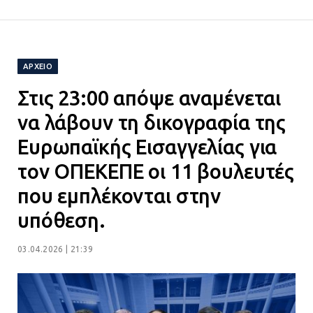
ΔΗΜΟΣ ΜΑΝΔΡΑΣ ΕΙΔΥΛΛΙΑΣ:
Ορίστηκαν οι αντιδήμαρχοι και οι
αρμοδιότητες τους
ΑΡΧΕΙΟ
23.07.2026 | 14:58
Στις 23:00 απόψε αναμένεται
Αισχύλεια 2026: Το Φεστιβάλ της
να λάβουν τη δικογραφία της
Ελευσίνας επιστρέφει στον
Ευρωπαϊκής Εισαγγελίας για
Πολυχώρο ΙΡΙΣ
τον ΟΠΕΚΕΠΕ οι 11 βουλευτές
21.07.2026 | 14:01
που εμπλέκονται στην
Πώς έγινε η επίθεση στους δύο
υπόθεση.
ελληνοαμερικανούς στην Ακρόπολη
21.07.2026 | 13:44
03.04.2026 | 21:39
«Φρένο» στα ηλεκτρικά πατίνια: