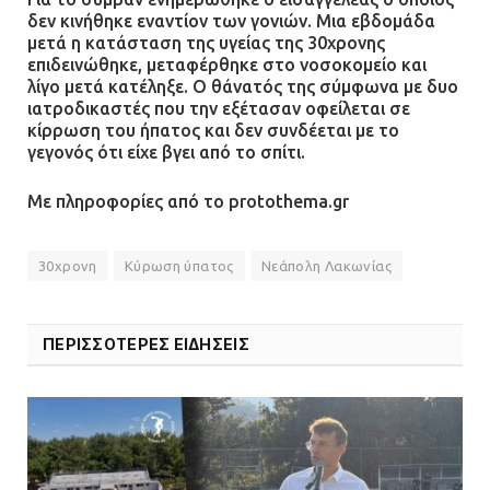
Α.Τ. Ομονοίας: Ο Εισαγγελέας
δεν κινήθηκε εναντίον των γονιών. Μια εβδομάδα
πρότεινε την αθώωση των
μετά η κατάσταση της υγείας της 30χρονης
αστυνομικών
επιδεινώθηκε, μεταφέρθηκε στο νοσοκομείο και
λίγο μετά κατέληξε. Ο θάνατός της σύμφωνα με δυο
08.07.2026 | 16:24
ιατροδικαστές που την εξέτασαν οφείλεται σε
κίρρωση του ήπατος και δεν συνδέεται με το
Ο δήμαρχος Μάνδρας δώρισε όλους
γεγονός ότι είχε βγει από το σπίτι.
τους μισθούς του 2025 στο Θριάσιο
για μηχάνημα καρδιολογικών
Με πληροφορίες από το protothema.gr
επεμβάσεων
08.07.2026 | 15:02
30χρονη
Κύρωση ύπατος
Νεάπολη Λακωνίας
ΔΗΜΟΣ ΜΑΝΔΡΑΣ ΕΙΔΥΛΛΙΑΣ: Δύο
νέα πολυδύναμα οχήματα 4×4
ΠΕΡΙΣΣΟΤΕΡΕΣ ΕΙΔΗΣΕΙΣ
ενισχύουν την Πολιτική Προστασία
08.07.2026 | 09:40
Ομάδα ατόμων επιτέθηκε με
ρόπαλα και μαχαίρια σε δύο