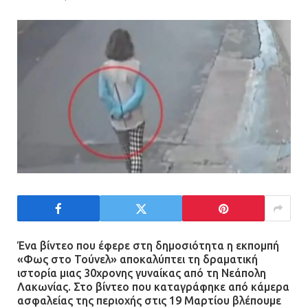
Τηλεφωνικές απάτες με λεία
130.000 ευρώ στην Αττική
13.07.2026 | 20:44
Ασπρόπυργος: Πέθανε ένας από
τους σοβαρά εγκαυματίες της
μεγάλης έκρηξης στο εργοστάσιο
12.07.2026 | 15:07
Άργος: Στη φυλακή οι δύο
αστυνομικοί για τους
Ένα βίντεο που έφερε στη δημοσιότητα η εκπομπή
«Φως στο Τούνελ» αποκαλύπτει τη δραματική
πυροβολισμούς κατά του 20χρονου
ιστορία μιας 30χρονης γυναίκας από τη Νεάπολη
με αναπηρία
Λακωνίας. Στο βίντεο που καταγράφηκε από κάμερα
11.07.2026 | 22:59
ασφαλείας της περιοχής στις 19 Μαρτίου βλέπουμε