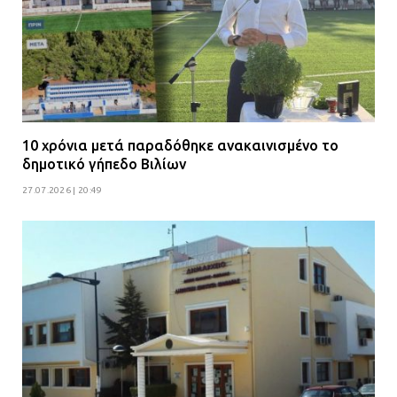
ανήλικους
08.07.2026 | 09:38
Άνω Λιόσια: Έριξαν τα ναρκωτικά
σε σκουπιδοφάγο για να μη τα βρει
η αστυνομία – Λογάριασαν χωρίς
τον ειδικό σκύλο
10 χρόνια μετά παραδόθηκε ανακαινισμένο το
δημοτικό γήπεδο Βιλίων
07.07.2026 | 09:56
27.07.2026 | 20:49
Βούλα: Κραυγή αγωνίας από
κατοίκους για την οδό Άρεως –
«Τρέχουν με 90 χλμ. μέσα στη
γειτονιά»
07.07.2026 | 09:48