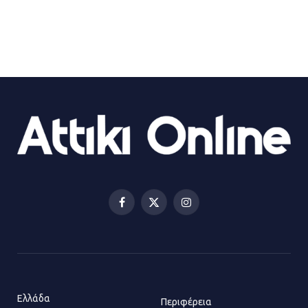
21.07.2026 | 13:35
Τροχαίο στην Πειραιώς: ΙΧ
συγκρούστηκε με φορτηγό – Ένας
τραυματίας και κυκλοφοριακό χάος
21.07.2026 | 13:12
Βριλήσσια: Αυτοκίνητο έσπασε
τζαμαρία και μπήκε μέσα σε μαγαζί
13.07.2026 | 21:32
Facebook
X
Instagram
(Twitter)
Η Οινόη αποκτά μια νέα, σύγχρονη
και ασφαλή παιδική χαρά
13.07.2026 | 21:21
Ελλάδα
Περιφέρεια