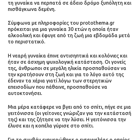
τη γυναίκα να περπατά σε άδειο δρόμο ξυπόλητη και
πισθάγκωνα δεμένη.
Ένα πουλί «υπεύθυνο» για την
πρωινή διακοπή ρεύματος στη
Σύμφωνα με πληροφορίες του protothema.gr
Μάνδρα
πρόκειται για μια γυναίκα 30 ετών η οποία ήταν
09.07.2026 | 11:12
αλκοολική και έφυγε από τη ζωή μια εβδομάδα μετά
το περιστατικό.
Φωτιά σε επιχείρηση στον
Η νεαρή γυναίκα έπινε αντισηπτικά και κολόνιες και
Ασπρόπυργο – Ήχησε το 112
ήταν σε άσχημη ψυχολογική κατάσταση. Οι γονείς
της, άνθρωποι σε μεγάλη ηλικία προσπαθούσαν να
09.07.2026 | 09:19
την κρατήσουν στη ζωή και για το λόγο αυτό της
έδεναν τα χέρια γιατί λόγω των στερητικών
επεισοδίων που πάθαινε, προσπαθούσε να
αυτοκτονήσει.
Δίωξη για απόπειρα
ανθρωποκτονίας στους δύο
Μια μέρα κατάφερε να βγει από το σπίτι, πήγε σε μια
αστυνομικούς
γειτόνισσα (οι γείτονες γνώριζαν για την κατάστασή
08.07.2026 | 22:30
της) και της ζήτησε να την λύσει. Η γειτόνισσα την
έλυσε και η κοπέλα γύρισε στο σπίτι.
Ομαδικός βιασμός 19χρονης στο
Για το συμβάν ενημερώθηκε ο εισαγγελέας ο οποίος