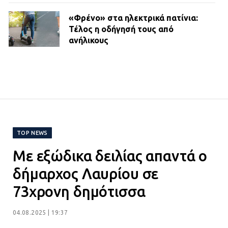
«Φρένο» στα ηλεκτρικά πατίνια:
Τέλος η οδήγησή τους από
ανήλικους
21.07.2026 | 13:35
Τροχαίο στην Πειραιώς: ΙΧ
συγκρούστηκε με φορτηγό – Ένας
τραυματίας και κυκλοφοριακό χάος
21.07.2026 | 13:12
TOP NEWS
Με εξώδικα δειλίας απαντά ο
Βριλήσσια: Αυτοκίνητο έσπασε
τζαμαρία και μπήκε μέσα σε μαγαζί
δήμαρχος Λαυρίου σε
13.07.2026 | 21:32
73χρονη δημότισσα
04.08.2025 | 19:37
Η Οινόη αποκτά μια νέα, σύγχρονη