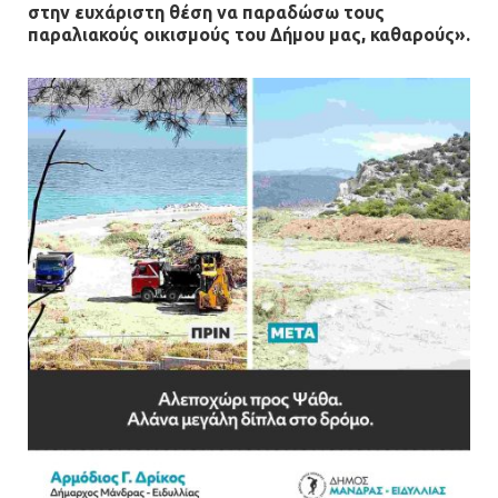
νέα πολυδύναμα οχήματα 4×4
στην ευχάριστη θέση να παραδώσω τους
παραλιακούς οικισμούς του Δήμου μας, καθαρούς».
ενισχύουν την Πολιτική Προστασία
08.07.2026 | 09:40
Ομάδα ατόμων επιτέθηκε με
ρόπαλα και μαχαίρια σε δύο
ανήλικους
08.07.2026 | 09:38
Άνω Λιόσια: Έριξαν τα ναρκωτικά
σε σκουπιδοφάγο για να μη τα βρει
η αστυνομία – Λογάριασαν χωρίς
τον ειδικό σκύλο
07.07.2026 | 09:56
Βούλα: Κραυγή αγωνίας από
κατοίκους για την οδό Άρεως –
«Τρέχουν με 90 χλμ. μέσα στη