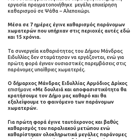
εργασία πραγματοποιήθηκε μεγάλη επιχείρηση
καθαρισμού σε Ψάθα – Αλεποχώρι.
Άργος: Στη φυλακή οι δύο
αστυνομικοί για τους
Μέσα σε 7 ημέρες έγινε καθαρισμός παράνομων
πυροβολισμούς κατά του 20χρονου
χωματερών που υπήρχαν στις περιοχές αυτές εδώ
με αναπηρία
και 15 χρόνια.
11.07.2026 | 22:59
Τα συνεργεία καθαριότητας του Δήμου Μάνδρας
Ειδυλλίας δεν σταμάτησαν να εργάζονται, ενώ για
Ένα πουλί «υπεύθυνο» για την
πρώτη φορά έγιναν ουσιαστικές παρεμβάσεις στις
πρωινή διακοπή ρεύματος στη
παράνομες υπαίθριες χωματερές.
Μάνδρα
09.07.2026 | 11:12
Ο δήμαρχος Μάνδρας Ειδυλλίας Αρμόδιος Δρίκος
επισήμανε
«Με δουλειά και αποφασιστικότητα θα
κρατήσουμε τον Δήμο μας καθαρό και θα
Φωτιά σε επιχείρηση στον
εξαλείψουμε το φαινόμενο των παράνομων
Ασπρόπυργο – Ήχησε το 112
χωματερών.
09.07.2026 | 09:19
Για πρώτη φορά έγινε ταυτόχρονος και βαθύς
καθαρισμός του παραλιακού μετώπου ενώ
καθαρίστηκαν ολοκληρωτικά μεγάλες παράνομες