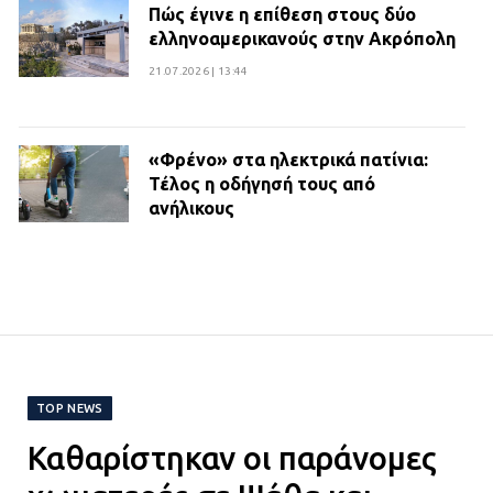
Πώς έγινε η επίθεση στους δύο
ελληνοαμερικανούς στην Ακρόπολη
21.07.2026 | 13:44
«Φρένο» στα ηλεκτρικά πατίνια:
Τέλος η οδήγησή τους από
ανήλικους
21.07.2026 | 13:35
Τροχαίο στην Πειραιώς: ΙΧ
συγκρούστηκε με φορτηγό – Ένας
τραυματίας και κυκλοφοριακό χάος
21.07.2026 | 13:12
TOP NEWS
Καθαρίστηκαν οι παράνομες
Βριλήσσια: Αυτοκίνητο έσπασε
τζαμαρία και μπήκε μέσα σε μαγαζί