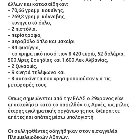
άλλων και κατασχέθηκαν:
– 70,66 γραμμ. κοκαΐνης,
– 269,8 γραμμ. κάνναβης,
– κυνηγετικό όπλο,
– 2 πιστόλια,
– περίστροφο,
– αεροβόλο όπλο και μαχαίρι
– 84 φυσίγγια,
– το χρηματικό ποσό των 8.420 ευρώ, 52 δολάρια,
500 λίρες Σουηδίας και 1.600 Λεκ Αλβανίας,
– 2 ζυγαριές,
– 9 κινητά τηλέφωνα και
– 8 αυτοκίνητα που χρησιμοποιούσαν για τις
μεταφορές τους.
Όπως σημειώνεται από την ΕΛΑΣ ο 29χρονος είχε
απασχολήσει κατά το παρελθόν τις Αρχές, ως μέλος
έτερης εγκληματικής οργάνωσης που διέπραττε
απάτες και απάτες μέσω υπολογιστή.
Οι συλληφθέντες οδηγήθηκαν στον εισαγγελέα
Πλημμελειοδικών Αθηνών.