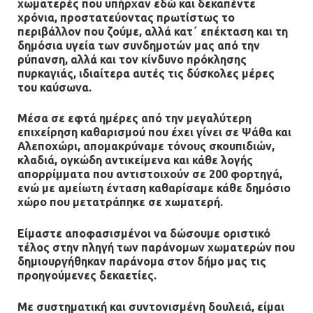
χωματερές που υπήρχαν εδώ και δεκαπέντε
Δίωξη για απόπειρα
χρόνια, προστατεύοντας πρωτίστως το
ανθρωποκτονίας στους δύο
περιβάλλον που ζούμε, αλλά κατ΄ επέκταση και τη
αστυνομικούς
δημόσια υγεία των συνδημοτών μας από την
08.07.2026 | 22:30
ρύπανση, αλλά και τον κίνδυνο πρόκλησης
πυρκαγιάς, ιδιαίτερα αυτές τις δύσκολες μέρες
του καύσωνα.
Ομαδικός βιασμός 19χρονης στο
Α.Τ. Ομονοίας: Ο Εισαγγελέας
Μέσα σε εφτά ημέρες από την μεγαλύτερη
πρότεινε την αθώωση των
επιχείρηση καθαρισμού που έχει γίνει σε Ψάθα και
αστυνομικών
Αλεποχώρι, απομακρύναμε τόνους σκουπιδιών,
κλαδιά, ογκώδη αντικείμενα και κάθε λογής
08.07.2026 | 16:24
απορρίμματα που αντιστοιχούν σε 200 φορτηγά,
ενώ με αμείωτη ένταση καθαρίσαμε κάθε δημόσιο
Ο δήμαρχος Μάνδρας δώρισε όλους
χώρο που μετατράπηκε σε χωματερή.
τους μισθούς του 2025 στο Θριάσιο
για μηχάνημα καρδιολογικών
Είμαστε αποφασισμένοι να δώσουμε οριστικό
επεμβάσεων
τέλος στην πληγή των παράνομων χωματερών που
δημιουργήθηκαν παράνομα στον δήμο μας τις
08.07.2026 | 15:02
προηγούμενες δεκαετίες.
ΔΗΜΟΣ ΜΑΝΔΡΑΣ ΕΙΔΥΛΛΙΑΣ: Δύο
Με συστηματική και συντονισμένη δουλειά, είμαι