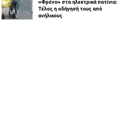
«Φρένο» στα ηλεκτρικά πατίνια:
Τέλος η οδήγησή τους από
ανήλικους
21.07.2026 | 13:35
Τροχαίο στην Πειραιώς: ΙΧ
συγκρούστηκε με φορτηγό – Ένας
τραυματίας και κυκλοφοριακό χάος
21.07.2026 | 13:12
Βριλήσσια: Αυτοκίνητο έσπασε
τζαμαρία και μπήκε μέσα σε μαγαζί
13.07.2026 | 21:32
Η Οινόη αποκτά μια νέα, σύγχρονη
και ασφαλή παιδική χαρά