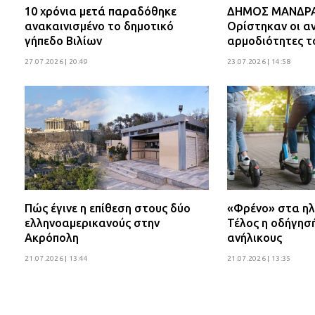
10 χρόνια μετά παραδόθηκε
ΔΗΜΟΣ ΜΑΝΔΡΑΣ
ανακαινισμένο το δημοτικό
Ορίστηκαν οι αν
γήπεδο Βιλίων
αρμοδιότητες τ
27.07.2026 | 20:49
23.07.2026 | 14:58
Πώς έγινε η επίθεση στους δύο
«Φρένο» στα ηλ
ελληνοαμερικανούς στην
Τέλος η οδήγησ
Ακρόπολη
ανήλικους
21.07.2026 | 13:44
21.07.2026 | 13:35