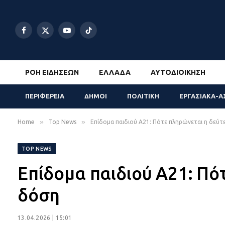
Facebook
X
YouTube
TikTok
(Twitter)
ΡΟΉ ΕΙΔΉΣΕΩΝ
ΕΛΛΆΔΑ
ΑΥΤΟΔΙΟΊΚΗΣΗ
ΠΕΡΙΦΕΡΕΙΑ
ΔΗΜΟΙ
ΠΟΛΙΤΙΚΗ
ΕΡΓΑΣΙΑΚΑ-Α
»
»
Home
Top News
Επίδομα παιδιού Α21: Πότε πληρώνεται η δεύ
TOP NEWS
Επίδομα παιδιού Α21: Πό
δόση
13.04.2026 | 15:01