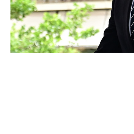
Facebook
Twitter
Pinterest
Απορρίφθηκε από τους δικαστές του Τριμελούς Συμ
αποφυλάκισης του καταδικασμένου για διεύθυνση 
Κασιδιάρη.
Η απόφαση πάρθηκε κατά πλειοψηφία…
Κατά πλειοψηφία πάρθηκε η απόφαση, με ψήφους 2-
φορά ήταν θετική για την υφ’ όρον απόλυσή του.