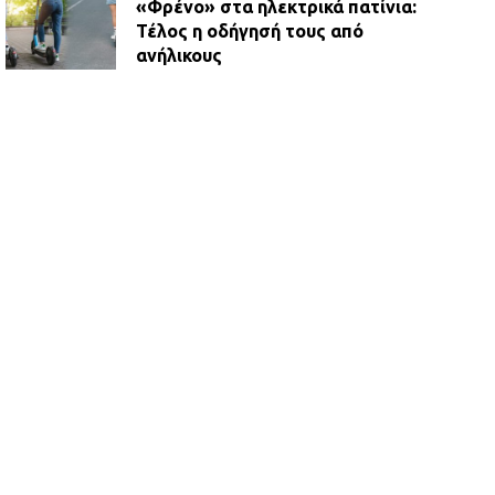
«Φρένο» στα ηλεκτρικά πατίνια:
Τέλος η οδήγησή τους από
ανήλικους
21.07.2026 | 13:35
Τροχαίο στην Πειραιώς: ΙΧ
συγκρούστηκε με φορτηγό – Ένας
τραυματίας και κυκλοφοριακό χάος
21.07.2026 | 13:12
Βριλήσσια: Αυτοκίνητο έσπασε
τζαμαρία και μπήκε μέσα σε μαγαζί
13.07.2026 | 21:32
Η Οινόη αποκτά μια νέα, σύγχρονη
και ασφαλή παιδική χαρά