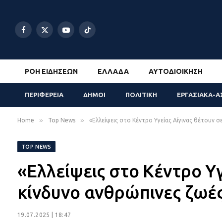
Facebook
X
YouTube
TikTok
(Twitter)
ΡΟΉ ΕΙΔΉΣΕΩΝ
ΕΛΛΆΔΑ
ΑΥΤΟΔΙΟΊΚΗΣΗ
ΠΕΡΙΦΕΡΕΙΑ
ΔΗΜΟΙ
ΠΟΛΙΤΙΚΗ
ΕΡΓΑΣΙΑΚΑ-Α
»
»
Home
Top News
«Ελλείψεις στο Κέντρο Υγείας Αίγινας θέτουν 
TOP NEWS
«Ελλείψεις στο Κέντρο Υγ
κίνδυνο ανθρώπινες ζωέ
19.07.2025 | 18:47