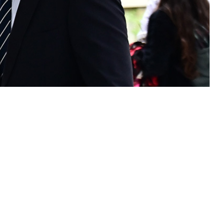
βουλίου Πλημμελειοδικών Λαμίας το νέο αίτημα
της εγκληματικής οργάνωσης «Χρυσή Αυγή», Ηλία
1, παρά την Εισαγγελική πρόταση που για πρώτη