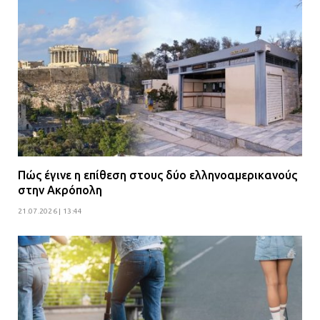
πρότεινε την αθώωση των
αστυνομικών
08.07.2026 | 16:24
Ο δήμαρχος Μάνδρας δώρισε όλους
τους μισθούς του 2025 στο Θριάσιο
για μηχάνημα καρδιολογικών
επεμβάσεων
08.07.2026 | 15:02
Πώς έγινε η επίθεση στους δύο ελληνοαμερικανούς
ΔΗΜΟΣ ΜΑΝΔΡΑΣ ΕΙΔΥΛΛΙΑΣ: Δύο
στην Ακρόπολη
νέα πολυδύναμα οχήματα 4×4
21.07.2026 | 13:44
ενισχύουν την Πολιτική Προστασία
08.07.2026 | 09:40
Ομάδα ατόμων επιτέθηκε με
ρόπαλα και μαχαίρια σε δύο
ανήλικους