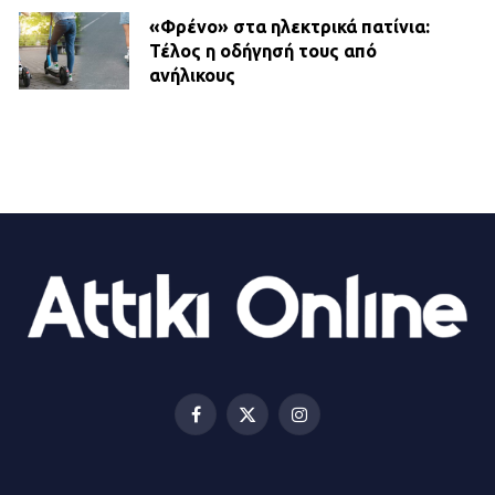
«Φρένο» στα ηλεκτρικά πατίνια:
Τέλος η οδήγησή τους από
ανήλικους
21.07.2026 | 13:35
Τροχαίο στην Πειραιώς: ΙΧ
συγκρούστηκε με φορτηγό – Ένας
τραυματίας και κυκλοφοριακό χάος
21.07.2026 | 13:12
Βριλήσσια: Αυτοκίνητο έσπασε
τζαμαρία και μπήκε μέσα σε μαγαζί
13.07.2026 | 21:32
Facebook
X
Instagram
(Twitter)
Η Οινόη αποκτά μια νέα, σύγχρονη
και ασφαλή παιδική χαρά