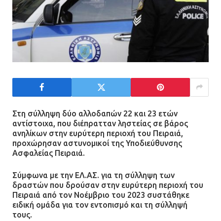
Τηλεφωνικές απάτες με λεία
130.000 ευρώ στην Αττική
13.07.2026 | 20:44
Ασπρόπυργος: Πέθανε ένας από
τους σοβαρά εγκαυματίες της
μεγάλης έκρηξης στο εργοστάσιο
Στη σύλληψη δύο αλλοδαπών 22 και 23 ετών
αντίστοιχα, που διέπρατταν ληστείας σε βάρος
12.07.2026 | 15:07
ανηλίκων στην ευρύτερη περιοχή του Πειραιά,
προχώρησαν αστυνομικοί της Υποδιεύθυνσης
Ασφαλείας Πειραιά.
Άργος: Στη φυλακή οι δύο
αστυνομικοί για τους
Σύμφωνα με την ΕΛ.ΑΣ. για τη σύλληψη των
πυροβολισμούς κατά του 20χρονου
δραστών που δρούσαν στην ευρύτερη περιοχή του
με αναπηρία
Πειραιά από τον Νοέμβριο του 2023 συστάθηκε
11.07.2026 | 22:59
ειδική ομάδα για τον εντοπισμό και τη σύλληψή
τους.