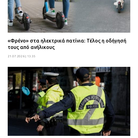
08.07.2026 | 09:38
Άνω Λιόσια: Έριξαν τα ναρκωτικά
σε σκουπιδοφάγο για να μη τα βρει
η αστυνομία – Λογάριασαν χωρίς
«Φρένο» στα ηλεκτρικά πατίνια: Τέλος η οδήγησή
τον ειδικό σκύλο
τους από ανήλικους
07.07.2026 | 09:56
21.07.2026 | 13:35
Βούλα: Κραυγή αγωνίας από
κατοίκους για την οδό Άρεως –
«Τρέχουν με 90 χλμ. μέσα στη
γειτονιά»
07.07.2026 | 09:48