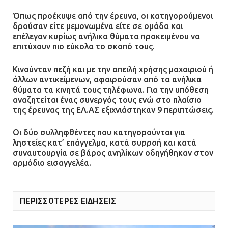
Ένα πουλί «υπεύθυνο» για την
Όπως προέκυψε από την έρευνα, οι κατηγορούμενοι
πρωινή διακοπή ρεύματος στη
δρούσαν είτε μεμονωμένα είτε σε ομάδα και
Μάνδρα
επέλεγαν κυρίως ανήλικα θύματα προκειμένου να
09.07.2026 | 11:12
επιτύχουν πιο εύκολα το σκοπό τους.
Κινούνταν πεζή και με την απειλή χρήσης μαχαιριού ή
Φωτιά σε επιχείρηση στον
άλλων αντικείμενων, αφαιρούσαν από τα ανήλικα
Ασπρόπυργο – Ήχησε το 112
θύματα τα κινητά τους τηλέφωνα. Για την υπόθεση
αναζητείται ένας συνεργός τους ενώ στο πλαίσιο
09.07.2026 | 09:19
της έρευνας της ΕΛ.ΑΣ εξιχνιάστηκαν 9 περιπτώσεις.
Οι δύο συλληφθέντες που κατηγορούνται για
Δίωξη για απόπειρα
ληστείες κατ’ επάγγελμα, κατά συρροή και κατά
ανθρωποκτονίας στους δύο
συναυτουργία σε βάρος ανηλίκων οδηγήθηκαν στον
αρμόδιο εισαγγελέα.
αστυνομικούς
08.07.2026 | 22:30
ΠΕΡΙΣΣΟΤΕΡΕΣ ΕΙΔΗΣΕΙΣ
Ομαδικός βιασμός 19χρονης στο
Α.Τ. Ομονοίας: Ο Εισαγγελέας