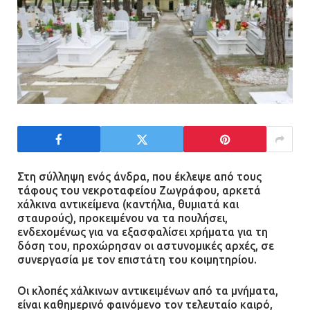
Τηλεφωνικές απάτες με λεία
130.000 ευρώ στην Αττική
13.07.2026 | 20:44
Ασπρόπυργος: Πέθανε ένας από
τους σοβαρά εγκαυματίες της
μεγάλης έκρηξης στο εργοστάσιο
Στη σύλληψη ενός άνδρα, που έκλεψε από τους
τάφους του νεκροταφείου Ζωγράφου, αρκετά
12.07.2026 | 15:07
χάλκινα αντικείμενα (καντήλια, θυμιατά και
σταυρούς), προκειμένου να τα πουλήσει,
ενδεχομένως για να εξασφαλίσει χρήματα για τη
Άργος: Στη φυλακή οι δύο
δόση του, προχώρησαν οι αστυνομικές αρχές, σε
αστυνομικοί για τους
συνεργασία με τον επιστάτη του κοιμητηρίου.
πυροβολισμούς κατά του 20χρονου
με αναπηρία
Οι κλοπές χάλκινων αντικειμένων από τα μνήματα,
11.07.2026 | 22:59
είναι καθημερινό φαινόμενο τον τελευταίο καιρό,