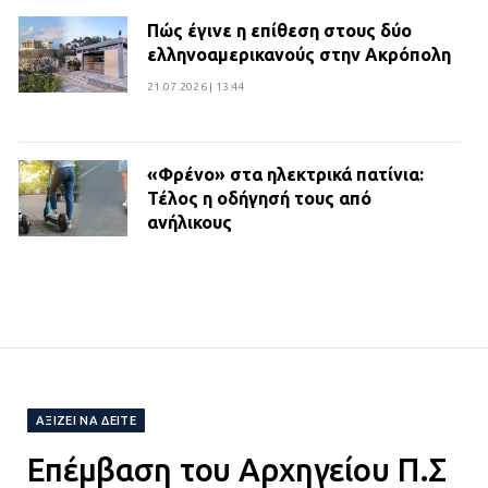
Πώς έγινε η επίθεση στους δύο
ελληνοαμερικανούς στην Ακρόπολη
21.07.2026 | 13:44
«Φρένο» στα ηλεκτρικά πατίνια:
Τέλος η οδήγησή τους από
ανήλικους
21.07.2026 | 13:35
Τροχαίο στην Πειραιώς: ΙΧ
συγκρούστηκε με φορτηγό – Ένας
τραυματίας και κυκλοφοριακό χάος
21.07.2026 | 13:12
ΑΞΊΖΕΙ ΝΑ ΔΕΊΤΕ
Επέμβαση του Αρχηγείου Π.Σ
Βριλήσσια: Αυτοκίνητο έσπασε
τζαμαρία και μπήκε μέσα σε μαγαζί