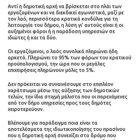
Αντί η δημοτική αρχή να βρίσκεται στο πλάι των
Ένα πουλί «υπεύθυνο» για την
εργαζομένων και να διεκδικεί αγωνιστικά, μαζί με
τον λαό, περισσότερα κρατικά κονδύλια για τη
πρωινή διακοπή ρεύματος στη
λειτουργία του δήμου, η λύση γι’ αυτούς είναι ή οι
Μάνδρα
αυξημένοι φόροι ή η παράδοση υπηρεσιών σε
09.07.2026 | 11:12
ιδιώτες ή και τα δύο.
Οι εργαζόμενοι, ο λαός συνολικά πληρώνει ήδη
Φωτιά σε επιχείρηση στον
αρκετά. Πληρώνει το 95% των φόρων του κρατικού
Ασπρόπυργο – Ήχησε το 112
προϋπολογισμού, την ώρα που οι μεγάλες
επιχειρήσεις πληρώνουν μόλις το 5%.
09.07.2026 | 09:19
Δεν πρόκειται να συναινέσουμε στο επιπλέον
χαράτσωμα μέσω της αύξησης των δημοτικών
Δίωξη για απόπειρα
τελών, την ίδια στιγμή μάλιστα που οι παρεχόμενες
ανθρωποκτονίας στους δύο
από τον δήμο υπηρεσίες προς τους δημότες
αστυνομικούς
χειροτερεύουν.
08.07.2026 | 22:30
Βλέπουμε για παράδειγμα ποια είναι τα
αποτελέσματα της ιδιωτικοποίησης του πρασίνου
που η δημοτική αρχή συνεχίζει στο δρόμο που
Ομαδικός βιασμός 19χρονης στο