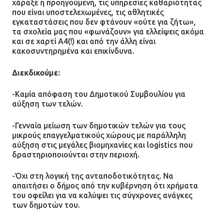
χάραξε η προηγούμενη, τις υπηρεσίες καθαριότητας
Α.Τ. Ομονοίας: Ο Εισαγγελέας
που είναι υποστελεχωμένες, τις αθλητικές
πρότεινε την αθώωση των
εγκαταστάσεις που δεν φτάνουν «ούτε για ζήτω»,
αστυνομικών
τα σχολεία μας που «φωνάζουν» για ελλείψεις ακόμα
και σε χαρτί Α4(!) και από την άλλη είναι
08.07.2026 | 16:24
κακοσυντηρημένα και επικίνδυνα.
Ο δήμαρχος Μάνδρας δώρισε όλους
Διεκδικούμε:
τους μισθούς του 2025 στο Θριάσιο
για μηχάνημα καρδιολογικών
-Καμία απόφαση του Δημοτικού Συμβουλίου για
επεμβάσεων
αύξηση των τελών.
08.07.2026 | 15:02
-Γενναία μείωση των δημοτικών τελών για τους
μικρούς επαγγελματικούς χώρους με παράλληλη
αύξηση στις μεγάλες βιομηχανίες και logistics που
δραστηριοποιούνται στην περιοχή.
-Όχι στη λογική της ανταποδοτικότητας. Να
απαιτήσει ο δήμος από την κυβέρνηση ότι χρήματα
του οφείλει για να καλύψει τις σύγχρονες ανάγκες
των δημοτών του.