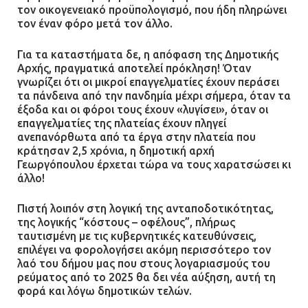
τον οικογενειακό προϋπολογισμό, που ήδη πληρώνει
τον έναν φόρο μετά τον άλλο.
Τηλεφωνικές απάτες με λεία
Για τα καταστήματα δε, η απόφαση της Δημοτικής
130.000 ευρώ στην Αττική
Αρχής, πραγματικά αποτελεί πρόκληση! Όταν
γνωρίζει ότι οι μικροί επαγγελματίες έχουν περάσει
13.07.2026 | 20:44
τα πάνδεινα από την πανδημία μέχρι σήμερα, όταν τα
έξοδα και οι φόροι τους έχουν «λυγίσει», όταν οι
επαγγελματίες της πλατείας έχουν πληγεί
ανεπανόρθωτα από τα έργα στην πλατεία που
Ασπρόπυργος: Πέθανε ένας από
κράτησαν 2,5 χρόνια, η δημοτική αρχή
τους σοβαρά εγκαυματίες της
Γεωργόπουλου έρχεται τώρα να τους χαρατσώσει κι
μεγάλης έκρηξης στο εργοστάσιο
άλλο!
12.07.2026 | 15:07
Πιστή λοιπόν στη λογική της ανταποδοτικότητας,
της λογικής “κόστους – οφέλους”, πλήρως
Άργος: Στη φυλακή οι δύο
ταυτισμένη με τις κυβερνητικές κατευθύνσεις,
αστυνομικοί για τους
επιλέγει να φορολογήσει ακόμη περισσότερο τον
πυροβολισμούς κατά του 20χρονου
λαό του δήμου μας που στους λογαριασμούς του
ρεύματος από το 2025 θα δει νέα αύξηση, αυτή τη
με αναπηρία
φορά και λόγω δημοτικών τελών.
11.07.2026 | 22:59