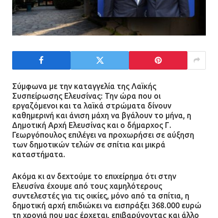
Τέλος η οδήγησή τους από
ανήλικους
21.07.2026 | 13:35
Τροχαίο στην Πειραιώς: ΙΧ
συγκρούστηκε με φορτηγό – Ένας
τραυματίας και κυκλοφοριακό χάος
Σύμφωνα με την καταγγελία της Λαϊκής
Συσπείρωσης Ελευσίνας: Την ώρα που οι
21.07.2026 | 13:12
εργαζόμενοι και τα λαϊκά στρώματα δίνουν
καθημερινή και άνιση μάχη να βγάλουν το μήνα, η
Δημοτική Αρχή Ελευσίνας και ο δήμαρχος Γ.
Βριλήσσια: Αυτοκίνητο έσπασε
Γεωργόπουλος επιλέγει να προχωρήσει σε αύξηση
τζαμαρία και μπήκε μέσα σε μαγαζί
των δημοτικών τελών σε σπίτια και μικρά
13.07.2026 | 21:32
καταστήματα.
Ακόμα κι αν δεχτούμε το επιχείρημα ότι στην
Ελευσίνα έχουμε από τους χαμηλότερους
Η Οινόη αποκτά μια νέα, σύγχρονη
συντελεστές για τις οικίες, μόνο από τα σπίτια, η
και ασφαλή παιδική χαρά
δημοτική αρχή επιδιώκει να εισπράξει 368.000 ευρώ
τη χρονιά που μας έρχεται, επιβαρύνοντας και άλλο
13.07.2026 | 21:21