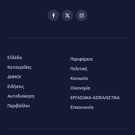
Ελευσίνας επιστρέφει στον
Πολυχώρο ΙΡΙΣ
Facebook
X
Instagram
21.07.2026 | 14:01
(Twitter)
Πώς έγινε η επίθεση στους δύο
ελληνοαμερικανούς στην Ακρόπολη
21.07.2026 | 13:44
Ελλάδα
Περιφέρεια
Καταγγελίες
Πολιτική
ΔΗΜΟΙ
Κοινωνία
«Φρένο» στα ηλεκτρικά πατίνια:
Τέλος η οδήγησή τους από
Ειδήσεις
Οικονομία
ανήλικους
Αυτοδιοίκηση
ΕΡΓΑΣΙΑΚΑ-ΑΣΦΑΛΙΣΤΙΚΑ
21.07.2026 | 13:35
Περιβάλλον
Επικοινωνία
Τροχαίο στην Πειραιώς: ΙΧ
συγκρούστηκε με φορτηγό – Ένας
τραυματίας και κυκλοφοριακό χάος