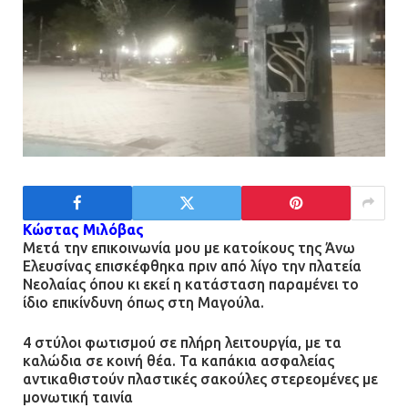
21.07.2026 | 13:44
«Φρένο» στα ηλεκτρικά πατίνια:
Τέλος η οδήγησή τους από
ανήλικους
21.07.2026 | 13:35
Τροχαίο στην Πειραιώς: ΙΧ
συγκρούστηκε με φορτηγό – Ένας
Κώστας Μιλόβας
τραυματίας και κυκλοφοριακό χάος
Μετά την επικοινωνία μου με κατοίκους της Άνω
Ελευσίνας επισκέφθηκα πριν από λίγο την πλατεία
21.07.2026 | 13:12
Νεολαίας όπου κι εκεί η κατάσταση παραμένει το
ίδιο επικίνδυνη όπως στη Μαγούλα.
Βριλήσσια: Αυτοκίνητο έσπασε
4 στύλοι φωτισμού σε πλήρη λειτουργία, με τα
τζαμαρία και μπήκε μέσα σε μαγαζί
καλώδια σε κοινή θέα. Τα καπάκια ασφαλείας
13.07.2026 | 21:32
αντικαθιστούν πλαστικές σακούλες στερεομένες με
μονωτική ταινία