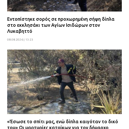
Εντοπίστηκε σορός σε προχωρημένη σήψη δίπλα
στο εκκλησάκι των Αγίων Ισιδώρων στον
Λυκαβηττό
08.08.2026 | 13:23
«Έσωσε το σπίτι μας, ενώ δίπλα καιγόταν το δικό
του» Οι μαρτυρίες κατοίκων για τον δήμαρχο