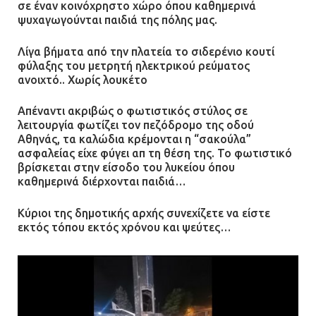
σε έναν κοινόχρηστο χώρο όπου καθημερινά
ψυχαγωγούνται παιδιά της πόλης μας.
Η Οινόη αποκτά μια νέα, σύγχρονη
και ασφαλή παιδική χαρά
Λίγα βήματα από την πλατεία το σιδερένιο κουτί
φύλαξης του μετρητή ηλεκτρικού ρεύματος
13.07.2026 | 21:21
ανοιχτό.. Χωρίς λουκέτο
Απέναντι ακριβώς ο φωτιστικός στύλος σε
Τηλεφωνικές απάτες με λεία
λειτουργία φωτίζει τον πεζόδρομο της οδού
130.000 ευρώ στην Αττική
Αθηνάς, τα καλώδια κρέμονται η “σακούλα”
ασφαλείας είχε φύγει απ τη θέση της. Το φωτιστικό
13.07.2026 | 20:44
βρίσκεται στην είσοδο του λυκείου όπου
καθημερινά διέρχονται παιδιά…
Κύριοι της δημοτικής αρχής συνεχίζετε να είστε
Ασπρόπυργος: Πέθανε ένας από
εκτός τόπου εκτός χρόνου και ψεύτες…
τους σοβαρά εγκαυματίες της
μεγάλης έκρηξης στο εργοστάσιο
12.07.2026 | 15:07
Άργος: Στη φυλακή οι δύο