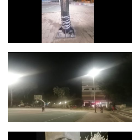
αστυνομικοί για τους
πυροβολισμούς κατά του 20χρονου
με αναπηρία
11.07.2026 | 22:59
Ένα πουλί «υπεύθυνο» για την
πρωινή διακοπή ρεύματος στη
Μάνδρα
09.07.2026 | 11:12
Φωτιά σε επιχείρηση στον
Ασπρόπυργο – Ήχησε το 112
09.07.2026 | 09:19
Δίωξη για απόπειρα
ανθρωποκτονίας στους δύο
αστυνομικούς