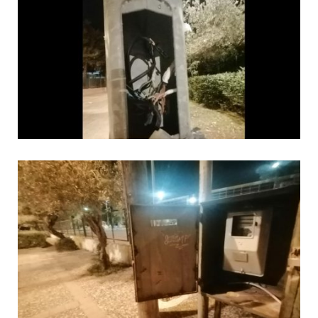
08.07.2026 | 22:30
Ομαδικός βιασμός 19χρονης στο
Α.Τ. Ομονοίας: Ο Εισαγγελέας
πρότεινε την αθώωση των
αστυνομικών
08.07.2026 | 16:24
Ο δήμαρχος Μάνδρας δώρισε όλους
τους μισθούς του 2025 στο Θριάσιο
για μηχάνημα καρδιολογικών
επεμβάσεων
08.07.2026 | 15:02