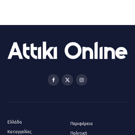
27.07.2026 | 20:49
ΔΗΜΟΣ ΜΑΝΔΡΑΣ ΕΙΔΥΛΛΙΑΣ:
Ορίστηκαν οι αντιδήμαρχοι και οι
αρμοδιότητες τους
23.07.2026 | 14:58
Αισχύλεια 2026: Το Φεστιβάλ της
Ελευσίνας επιστρέφει στον
Πολυχώρο ΙΡΙΣ
Facebook
X
Instagram
21.07.2026 | 14:01
(Twitter)
Πώς έγινε η επίθεση στους δύο
ελληνοαμερικανούς στην Ακρόπολη
21.07.2026 | 13:44
Ελλάδα
Περιφέρεια
Καταγγελίες
Πολιτική