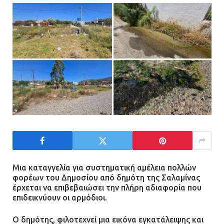
13.07.2026 | 21:21
Τηλεφωνικές απάτες με λεία
130.000 ευρώ στην Αττική
13.07.2026 | 20:44
Ασπρόπυργος: Πέθανε ένας από
τους σοβαρά εγκαυματίες της
μεγάλης έκρηξης στο εργοστάσιο
12.07.2026 | 15:07
Μια καταγγελία για συστηματική αμέλεια πολλών
Άργος: Στη φυλακή οι δύο
φορέων του Δημοσίου από δημότη της Σαλαμίνας
αστυνομικοί για τους
έρχεται να επιβεβαιώσει την πλήρη αδιαφορία που
πυροβολισμούς κατά του 20χρονου
επιδεικνύουν οι αρμόδιοι.
με αναπηρία
Ο δημότης, φιλοτεχνεί μια εικόνα εγκατάλειψης και
11.07.2026 | 22:59