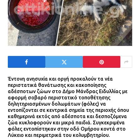
Τηλεφωνικές απάτες με λεία
130.000 ευρώ στην Αττική
13.07.2026 | 20:44
Ασπρόπυργος: Πέθανε ένας από
τους σοβαρά εγκαυματίες της
μεγάλης έκρηξης στο εργοστάσιο
12.07.2026 | 15:07
Έντονη ανησυχία και οργή προκαλούν τα νέα
περιστατικά θανάτωσης και κακοποίησης
αδέσποτων ζώων στο Δήμο Μάνδρας Ειδυλλίας με
Άργος: Στη φυλακή οι δύο
αφορμή σοβαρό περιστατικό τοποθέτησης
αστυνομικοί για τους
δηλητηριασμένων δολωμάτων (φόλες) να
πυροβολισμούς κατά του 20χρονου
εντοπίζονται σε κεντρικά σημεία της περιοχής όπου
με αναπηρία
καθημερινά εκτός από αδέσποτα και δεσποζόμενα
ζώα κυκλοφορούν και μικρά παιδιά. Συγκεκριμένα
11.07.2026 | 22:59
φόλες εντοπίστηκαν
στην οδό Ομήρου κοντά στο
Λύκειο και περιμετρικά του κολυμβητηρίου.
Ένα πουλί «υπεύθυνο» για την