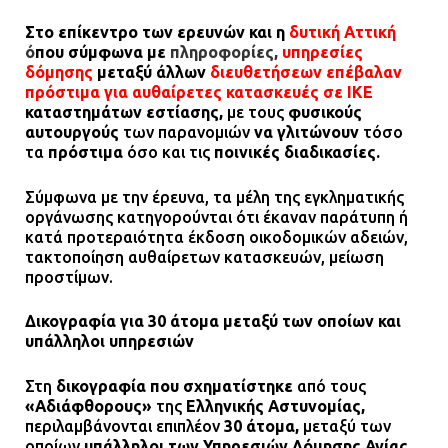
Στο επίκεντρο των ερευνών και η
δυτική Αττική
ό
που σύμφωνα με
πληροφορίες,
υπηρεσίες
δόμησης
μεταξύ άλλων
διευθετήσεων επέβαλαν
πρόστιμα για αυθαίρετες κατασκευές σε ΙΚΕ
καταστημάτων εστίασης,
με τους
φυσικούς
αυτουργούς
των παρανομιών
να γλιτώνουν
τόσο
τα
πρόστιμα
όσο και τις
ποινικές διαδικασίες.
Σύμφωνα με την έρευνα, τα μέλη της εγκληματικής
οργάνωσης κατηγορούνται ότι έκαναν παράτυπη ή
κατά προτεραιότητα έκδοση οικοδομικών αδειών,
τακτοποίηση αυθαίρετων κατασκευών, μείωση
προστίμων.
Δικογραφία για 30 άτομα μεταξύ των οποίων και
υπάλληλοι υπηρεσιών
Στη
δικογραφία που σχηματίστηκε
από τους
«Αδιάφθορους»
της
Ελληνικής Αστυνομίας,
περιλαμβάνονται επιπλέον
30 άτομα,
μεταξύ των
οποίων
υπάλληλοι των Υπηρεσιών Δόμησης Αγίας