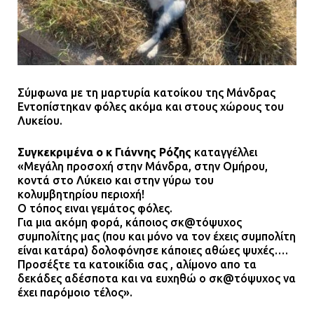
αστυνομικών
08.07.2026 | 16:24
Ο δήμαρχος Μάνδρας δώρισε όλους
τους μισθούς του 2025 στο Θριάσιο
Σύμφωνα με τη μαρτυρία κατοίκου της Μάνδρας
για μηχάνημα καρδιολογικών
Εντοπίστηκαν φόλες ακόμα και στους χώρους του
επεμβάσεων
Λυκείου.
08.07.2026 | 15:02
Συγκεκριμένα ο κ Γιάννης Ρόζης
καταγγέλλει
«Μεγάλη προσοχή στην Μάνδρα, στην Ομήρου,
ΔΗΜΟΣ ΜΑΝΔΡΑΣ ΕΙΔΥΛΛΙΑΣ: Δύο
κοντά στο Λύκειο και στην γύρω του
νέα πολυδύναμα οχήματα 4×4
κολυμβητηρίου περιοχή!
ενισχύουν την Πολιτική Προστασία
Ο τόπος ειναι γεμάτος φόλες.
Για μια ακόμη φορά, κάποιος σκ@τόψυχος
08.07.2026 | 09:40
συμπολίτης μας (που και μόνο να τον έχεις συμπολίτη
είναι κατάρα) δολοφόνησε κάποιες αθώες ψυχές….
Προσέξτε τα κατοικίδια σας , αλίμονο απο τα
Ομάδα ατόμων επιτέθηκε με
δεκάδες αδέσποτα και να ευχηθώ ο σκ@τόψυχος να
ρόπαλα και μαχαίρια σε δύο
έχει παρόμοιο τέλος».
ανήλικους