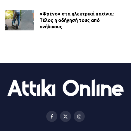
«Φρένο» στα ηλεκτρικά πατίνια:
Τέλος η οδήγησή τους από
ανήλικους
21.07.2026 | 13:35
Τροχαίο στην Πειραιώς: ΙΧ
συγκρούστηκε με φορτηγό – Ένας
τραυματίας και κυκλοφοριακό χάος
21.07.2026 | 13:12
Βριλήσσια: Αυτοκίνητο έσπασε
τζαμαρία και μπήκε μέσα σε μαγαζί
13.07.2026 | 21:32
Facebook
X
Instagram
(Twitter)
Η Οινόη αποκτά μια νέα, σύγχρονη