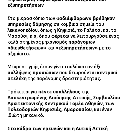
εξυπηρετήσεων
Στο μικροσκόπιο των
«αδιάφθορων» βρέθηκαν
υπηρεσίες δόμησης
σε κομβικά σημεία του
λεκανοπεδίου, όπως η Κηφισιά, το Γαλάτσι και το
Μαρούσι, κ.α, όπου φέρεται να λειτουργούσε ένας
καλά στημένος μηχανισμός
παράνομων
«διευθετήσεων»
και
«εξυπηρετήσεων»
με το
αζημίωτο.
Μέχρι στιγμής έχουν γίνει τουλάχιστον
έξι
συλλήψεις προσώπων
που θεωρούνται
κεντρικά
στελέχη
της παράνομης δραστηριότητας.
Πρόκειται για
πέντε υπαλλήλους
της
Αποκεντρωμένης Διοίκησης Αττικής
,
Συμβουλίου
Αρχιτεκτονικής Κεντρικού Τομέα Αθηνών
, των
Πολεοδομιών Κηφισιάς, Αμαρουσίου
, και έναν
ιδιώτη μηχανικό.
Στο κάδρο των ερευνών και η Δυτική Αττική