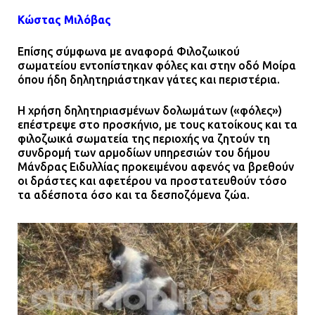
πρωινή διακοπή ρεύματος στη
Κώστας Μιλόβας
Μάνδρα
Επίσης σύμφωνα με αναφορά Φιλοζωικού
09.07.2026 | 11:12
σωματείου εντοπίστηκαν φόλες και στην οδό Μοίρα
όπου ήδη δηλητηριάστηκαν γάτες και περιστέρια.
Φωτιά σε επιχείρηση στον
Ασπρόπυργο – Ήχησε το 112
Η χρήση δηλητηριασμένων δολωμάτων («φόλες»)
επέστρεψε στο προσκήνιο, με τους κατοίκους και τα
09.07.2026 | 09:19
φιλοζωικά σωματεία της περιοχής να ζητούν τη
συνδρομή των αρμοδίων υπηρεσιών του δήμου
Μάνδρας Ειδυλλίας προκειμένου αφενός να βρεθούν
οι δράστες και αφετέρου να προστατευθούν τόσο
Δίωξη για απόπειρα
τα αδέσποτα όσο και τα δεσποζόμενα ζώα.
ανθρωποκτονίας στους δύο
αστυνομικούς
08.07.2026 | 22:30
Ομαδικός βιασμός 19χρονης στο
Α.Τ. Ομονοίας: Ο Εισαγγελέας
πρότεινε την αθώωση των