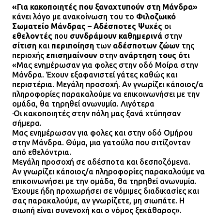
08.07.2026 | 09:38
«Για κακοποιητές που ξαναχτυπούν στη Μάνδρα»
κάνει λόγο με ανακοίνωση του το
Φιλοζωικό
Σωματείο Μάνδρας – Αδέσποτες Ψυχές
οι
Άνω Λιόσια: Έριξαν τα ναρκωτικά
εθελοντές
που
συνδράμουν καθημερινά
στην
σε σκουπιδοφάγο για να μη τα βρει
σίτιση
και
περιποίηση
των
αδέσποτων ζώων
της
η αστυνομία – Λογάριασαν χωρίς
περιοχής
επισημαίνουν
στην
ανάρτηση τους ότι
τον ειδικό σκύλο
«Μας ενημέρωσαν για φολες στην οδό Μοίρα στην
Μάνδρα. Έχουν εξαφανιστεί γάτες καθώς και
07.07.2026 | 09:56
περιστέρια. Μεγάλη προσοχή. Αν γνωρίζει κάποιος/α
πληροφορίες παρακαλούμε να επικοινωνήσει με την
Βούλα: Κραυγή αγωνίας από
ομάδα, θα τηρηθεί ανωνυμία. Λιγότερα
κατοίκους για την οδό Άρεως –
·Οι κακοποιητές στην πόλη μας ξανά χτύπησαν
σήμερα.
«Τρέχουν με 90 χλμ. μέσα στη
Μας ενημέρωσαν για φολες και στην οδό Ομήρου
γειτονιά»
στην Μάνδρα. Θύμα, μια γατούλα που σιτίζονταν
07.07.2026 | 09:48
από εθελόντρια.
Μεγάλη προσοχή σε αδέσποτα και δεσποζόμενα.
Αν γνωρίζει κάποιος/α πληροφορίες παρακαλούμε να
επικοινωνήσει με την ομάδα, θα τηρηθεί ανωνυμία.
Έχουμε ήδη προχωρήσει σε νόμιμες διαδικασίες και
σας παρακαλούμε, αν γνωρίζετε, μη σιωπάτε. Η
σιωπή είναι συνενοχή και ο νόμος ξεκάθαρος».