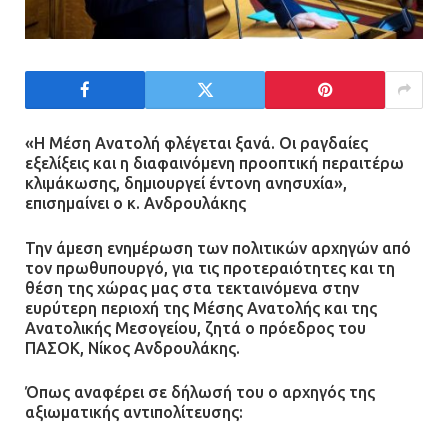
Ασπρόπυργος: Πέθανε ένας από
τους σοβαρά εγκαυματίες της
μεγάλης έκρηξης στο εργοστάσιο
12.07.2026 | 15:07
«Η Μέση Ανατολή φλέγεται ξανά. Οι ραγδαίες
Άργος: Στη φυλακή οι δύο
εξελίξεις και η διαφαινόμενη προοπτική περαιτέρω
αστυνομικοί για τους
κλιμάκωσης, δημιουργεί έντονη ανησυχία»,
πυροβολισμούς κατά του 20χρονου
επισημαίνει ο κ. Ανδρουλάκης
με αναπηρία
Την άμεση ενημέρωση των πολιτικών αρχηγών από
11.07.2026 | 22:59
τον πρωθυπουργό, για τις προτεραιότητες και τη
θέση της χώρας μας στα τεκταινόμενα στην
Ένα πουλί «υπεύθυνο» για την
ευρύτερη περιοχή της Μέσης Ανατολής και της
πρωινή διακοπή ρεύματος στη
Ανατολικής Μεσογείου, ζητά ο πρόεδρος του
ΠΑΣΟΚ, Νίκος Ανδρουλάκης.
Μάνδρα
09.07.2026 | 11:12
Όπως αναφέρει σε δήλωσή του ο αρχηγός της
αξιωματικής αντιπολίτευσης:
Φωτιά σε επιχείρηση στον