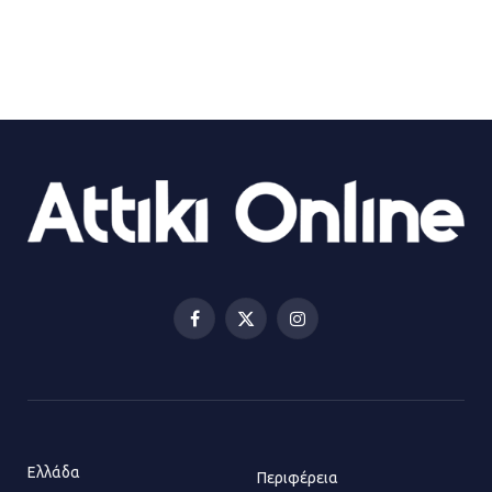
21.07.2026 | 13:35
Τροχαίο στην Πειραιώς: ΙΧ
συγκρούστηκε με φορτηγό – Ένας
τραυματίας και κυκλοφοριακό χάος
21.07.2026 | 13:12
Βριλήσσια: Αυτοκίνητο έσπασε
τζαμαρία και μπήκε μέσα σε μαγαζί
13.07.2026 | 21:32
Facebook
X
Instagram
(Twitter)
Η Οινόη αποκτά μια νέα, σύγχρονη
και ασφαλή παιδική χαρά
13.07.2026 | 21:21
Ελλάδα
Περιφέρεια