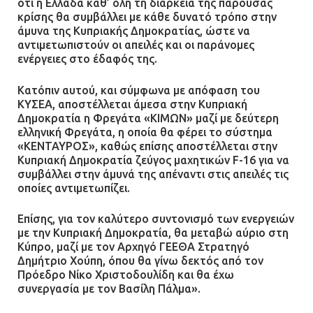
ότι η Ελλάδα καθ’ όλη τη διάρκεια της παρούσας
κρίσης θα συμβάλλει με κάθε δυνατό τρόπο στην
άμυνα της Κυπριακής Δημοκρατίας, ώστε να
αντιμετωπιστούν οι απειλές και οι παράνομες
ενέργειες στο έδαφός της.
Κατόπιν αυτού, και σύμφωνα με απόφαση του
ΚΥΣΕΑ, αποστέλλεται άμεσα στην Κυπριακή
Δημοκρατία η Φρεγάτα «ΚΙΜΩΝ» μαζί με δεύτερη
ελληνική Φρεγάτα, η οποία θα φέρει το σύστημα
«ΚΕΝΤΑΥΡΟΣ», καθώς επίσης αποστέλλεται στην
Κυπριακή Δημοκρατία ζεύγος μαχητικών F-16 για να
συμβάλλει στην άμυνά της απέναντι στις απειλές τις
οποίες αντιμετωπίζει.
Επίσης, για τον καλύτερο συντονισμό των ενεργειών
με την Κυπριακή Δημοκρατία, θα μεταβώ αύριο στη
Κύπρο, μαζί με τον Αρχηγό ΓΕΕΘΑ Στρατηγό
Δημήτριο Χούπη, όπου θα γίνω δεκτός από τον
Πρόεδρο Νίκο Χριστοδουλίδη και θα έχω
συνεργασία με τον Βασίλη Πάλμα».