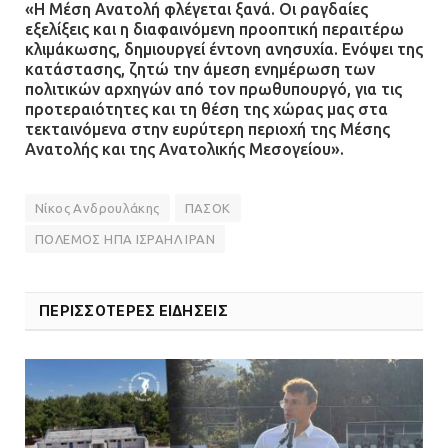
«Η Μέση Ανατολή φλέγεται ξανά. Οι ραγδαίες
Ασπρόπυργο – Ήχησε το 112
εξελίξεις και η διαφαινόμενη προοπτική περαιτέρω
09.07.2026 | 09:19
κλιμάκωσης, δημιουργεί έντονη ανησυχία. Ενόψει της
κατάστασης, ζητώ την άμεση ενημέρωση των
πολιτικών αρχηγών από τον πρωθυπουργό, για τις
προτεραιότητες και τη θέση της χώρας μας στα
Δίωξη για απόπειρα
τεκταινόμενα στην ευρύτερη περιοχή της Μέσης
ανθρωποκτονίας στους δύο
Ανατολής και της Ανατολικής Μεσογείου».
αστυνομικούς
08.07.2026 | 22:30
Νίκος Ανδρουλάκης
ΠΑΣΟΚ
ΠΟΛΕΜΟΣ ΗΠΑ ΙΣΡΑΗΛ ΙΡΑΝ
Ομαδικός βιασμός 19χρονης στο
Α.Τ. Ομονοίας: Ο Εισαγγελέας
πρότεινε την αθώωση των
ΠΕΡΙΣΣΟΤΕΡΕΣ ΕΙΔΗΣΕΙΣ
αστυνομικών
08.07.2026 | 16:24
Ο δήμαρχος Μάνδρας δώρισε όλους
τους μισθούς του 2025 στο Θριάσιο
για μηχάνημα καρδιολογικών