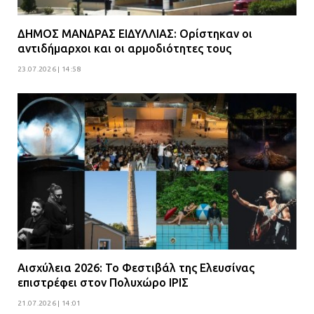
07.07.2026 | 09:56
ΔΗΜΟΣ ΜΑΝΔΡΑΣ ΕΙΔΥΛΛΙΑΣ: Ορίστηκαν οι
Βούλα: Κραυγή αγωνίας από
αντιδήμαρχοι και οι αρμοδιότητες τους
κατοίκους για την οδό Άρεως –
23.07.2026 | 14:58
«Τρέχουν με 90 χλμ. μέσα στη
γειτονιά»
07.07.2026 | 09:48
Αισχύλεια 2026: Το Φεστιβάλ της Ελευσίνας
επιστρέφει στον Πολυχώρο ΙΡΙΣ
21.07.2026 | 14:01