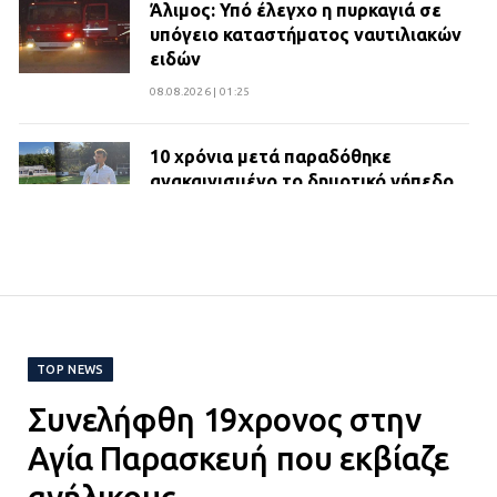
Άλιμος: Υπό έλεγχο η πυρκαγιά σε
υπόγειο καταστήματος ναυτιλιακών
ειδών
08.08.2026 | 01:25
10 χρόνια μετά παραδόθηκε
ανακαινισμένο το δημοτικό γήπεδο
Βιλίων
27.07.2026 | 20:49
ΔΗΜΟΣ ΜΑΝΔΡΑΣ ΕΙΔΥΛΛΙΑΣ:
Ορίστηκαν οι αντιδήμαρχοι και οι
αρμοδιότητες τους
TOP NEWS
23.07.2026 | 14:58
Συνελήφθη 19χρονος στην
Αισχύλεια 2026: Το Φεστιβάλ της
Αγία Παρασκευή που εκβίαζε
Ελευσίνας επιστρέφει στον
ανήλικους