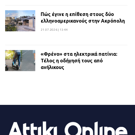
Πώς έγινε η επίθεση στους δύο
ελληνοαμερικανούς στην Ακρόπολη
21.07.2026 | 13:44
«Φρένο» στα ηλεκτρικά πατίνια:
Τέλος η οδήγησή τους από
ανήλικους
21.07.2026 | 13:35
Τροχαίο στην Πειραιώς: ΙΧ
συγκρούστηκε με φορτηγό – Ένας
τραυματίας και κυκλοφοριακό χάος
21.07.2026 | 13:12
Βριλήσσια: Αυτοκίνητο έσπασε