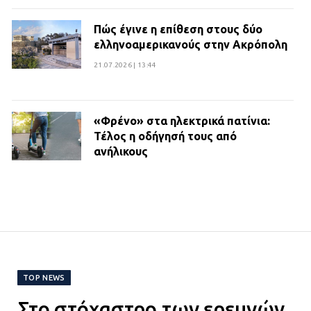
Πώς έγινε η επίθεση στους δύο
ελληνοαμερικανούς στην Ακρόπολη
21.07.2026 | 13:44
«Φρένο» στα ηλεκτρικά πατίνια:
Τέλος η οδήγησή τους από
ανήλικους
21.07.2026 | 13:35
Τροχαίο στην Πειραιώς: ΙΧ
συγκρούστηκε με φορτηγό – Ένας
τραυματίας και κυκλοφοριακό χάος
21.07.2026 | 13:12
TOP NEWS
Στο στόχαστρο των ερευνών
Βριλήσσια: Αυτοκίνητο έσπασε