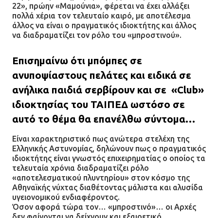
22», πρώην «Μαμούνια», φέρεται να έχει αλλάξει
πολλά χέρια τον τελευταίο καιρό, με αποτέλεσμα
Δίωξη για απόπειρα
άλλος να είναι ο πραγματικός ιδιοκτήτης και άλλος
ανθρωποκτονίας στους δύο
να διαδραματίζει τον ρόλο του «μπροστινού».
αστυνομικούς
08.07.2026 | 22:30
Επισημαίνω ότι μπόμπες σε
ανυποψίαστους πελάτες και ειδικά σε
Ομαδικός βιασμός 19χρονης στο
ανήλικα παιδιά σερβίρουν και σε «Club»
Α.Τ. Ομονοίας: Ο Εισαγγελέας
πρότεινε την αθώωση των
ιδιοκτησίας του ΤΑΙΠΕΔ ωστόσο σε
αστυνομικών
αυτό το θέμα θα επανέλθω σύντομα…
08.07.2026 | 16:24
Είναι χαρακτηριστικό πως ανώτερα στελέχη της
Ελληνικής Αστυνομίας, δηλώνουν πως ο πραγματικός
Ο δήμαρχος Μάνδρας δώρισε όλους
ιδιοκτήτης είναι γνωστός επιχειρηματίας ο οποίος τα
τους μισθούς του 2025 στο Θριάσιο
τελευταία χρόνια διαδραματίζει ρόλο
για μηχάνημα καρδιολογικών
«αποτελεσματικού πλυντηρίου» στον κόσμο της
επεμβάσεων
Αθηναϊκής νύχτας διαθέτοντας μάλιστα και αλυσίδα
υγειονομικού ενδιαφέροντος.
08.07.2026 | 15:02
Όσον αφορά τώρα τον… «μπροστινό»… οι Αρχές
δεν φαίνονται να δείχνουν και εξαιρετικό