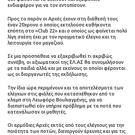
ΔΗΜΟΣ ΜΑΝΔΡΑΣ ΕΙΔΥΛΛΙΑΣ: Δύο
ενδιαφέρον για να τον εντοπίσουν.
νέα πολυδύναμα οχήματα 4×4
ενισχύουν την Πολιτική Προστασία
Προς το παρόν οι Αρχές έχουν στη διάθεσή τους
έναν 20χρονο ο οποίος εκτελούσε καθήκοντα
08.07.2026 | 09:40
επόπτη στο «Club 22» και ο οποίος ως φαίνεται πολύ
λίγη σχέση έχει με τον πραγματικό έλεγχο και τη
λειτουργία του μαγαζιού.
Ομάδα ατόμων επιτέθηκε με
ρόπαλα και μαχαίρια σε δύο
Σε μια προσπάθεια να εξακριβωθεί τι ακριβώς
ανήλικους
συνέβη, οι αξιωματικοί της ΕΛ.ΑΣ θα συνομιλήσουν
08.07.2026 | 09:38
με τα παιδιά αλλά και με εκείνους οι οποίοι φέρονται
ως οι διοργανωτές της εκδήλωσης.
Άνω Λιόσια: Έριξαν τα ναρκωτικά
Την ίδια ώρα περιμένουν και τα αποτελέσματα των
σε σκουπιδοφάγο για να μη τα βρει
ελέγχων στις φιάλες που κατασχέθηκαν από το
η αστυνομία – Λογάριασαν χωρίς
κλαμπ στη Λεωφόρο Βουλιαγμένης, για να
τον ειδικό σκύλο
διαπιστωθεί εάν υπήρχε πρόβλημα με τα ποτά που
κατανάλωσαν οι μαθητές.
07.07.2026 | 09:56
Οι αρμόδιες Αρχές εκτός από τους ελέγχους για την
Βούλα: Κραυγή αγωνίας από
ποιότητα των ποτών, διενεργούν έρευνες και για τις