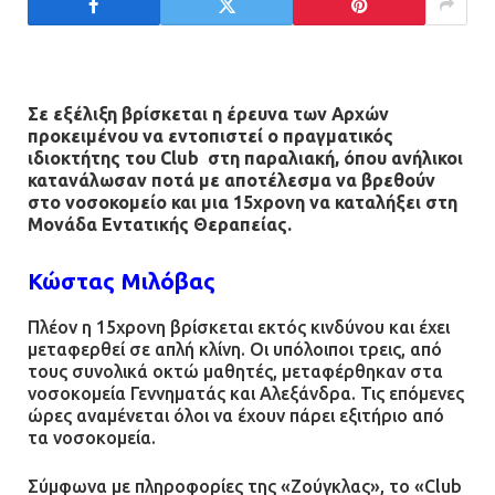
12.07.2026 | 15:07
Άργος: Στη φυλακή οι δύο
αστυνομικοί για τους
Σε εξέλιξη βρίσκεται η έρευνα των Αρχών
πυροβολισμούς κατά του 20χρονου
προκειμένου να εντοπιστεί ο πραγματικός
με αναπηρία
ιδιοκτήτης του Club στη παραλιακή, όπου ανήλικοι
κατανάλωσαν ποτά με αποτέλεσμα να βρεθούν
11.07.2026 | 22:59
στο νοσοκομείο και μια 15χρονη να καταλήξει στη
Μονάδα Εντατικής Θεραπείας.
Ένα πουλί «υπεύθυνο» για την
πρωινή διακοπή ρεύματος στη
Κώστας Μιλόβας
Μάνδρα
Πλέον η 15χρονη βρίσκεται εκτός κινδύνου και έχει
09.07.2026 | 11:12
μεταφερθεί σε απλή κλίνη. Οι υπόλοιποι τρεις, από
τους συνολικά οκτώ μαθητές, μεταφέρθηκαν στα
Φωτιά σε επιχείρηση στον
νοσοκομεία Γεννηματάς και Αλεξάνδρα. Τις επόμενες
Ασπρόπυργο – Ήχησε το 112
ώρες αναμένεται όλοι να έχουν πάρει εξιτήριο από
τα νοσοκομεία.
09.07.2026 | 09:19
Σύμφωνα με πληροφορίες της «Ζούγκλας», το «Club