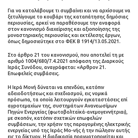
Για να καταλάβουμε τι συμβαίνει και να αρχίσουμε να
ξετυλίγουμε το κουβάρι της καταπάτησης δημόσιας
περιουσίας, αρκεί να παραθέσουμε την αναφορά
στον κανονισμό διαχείρισης και αξιοποίησης της
μοναστηριακής περιουσίας και εκτέλεσης έργων,
όπως δημοσιεύτηκε στο ΦΕΚ Β 1914/13.05.2021.
Στο άρθρο 21 του κανονισμού, που αποτελεί τη με
αριθμό 1004/680/7.4.2021 απόφαση της Διαρκούς
Ιεράς Συνόδου, αναγράφεται: «Αρθρον 21.
Επωφελείς συμβάσεις.
Η Ιερά Μονή δύναται να επενδύει, κατόπιν
αδειοδοτήσεως και σχεδιασμού, εις νομικά
πρόσωπα, τα οποία λειτουργούν εγκαταστάσεις επί
αγροτεμαχίων της, συστημάτων Ανανεωσίμων
Πηγών Ενεργείας (φωτοβολταϊκά-ανεμογεννήτριαι),
με σκοπόν, κατόπιν σχετικών επωφελών
συμβάσεων, την χρήσιν της παραγομένης ηλεκτρικής
ενεργείας υπό της Ιεράς Μο-νής ή την πώλησιν αυτής
εις το δίκτυον. Η διαδικασία πραγματοποιείται και