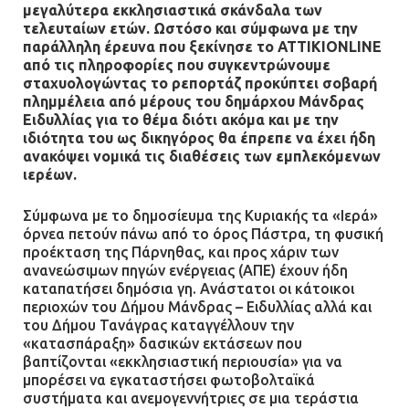
με αναπηρία
μεγαλύτερα εκκλησιαστικά σκάνδαλα των
τελευταίων ετών. Ωστόσο και σύμφωνα με την
11.07.2026 | 22:59
παράλληλη έρευνα που ξεκίνησε το ATTIKIONLINE
από τις πληροφορίες που συγκεντρώνουμε
σταχυολογώντας το ρεπορτάζ προκύπτει σοβαρή
Ένα πουλί «υπεύθυνο» για την
πλημμέλεια από μέρους του δημάρχου Μάνδρας
πρωινή διακοπή ρεύματος στη
Ειδυλλίας για το θέμα διότι ακόμα και με την
Μάνδρα
ιδιότητα του ως δικηγόρος θα έπρεπε να έχει ήδη
09.07.2026 | 11:12
ανακόψει νομικά τις διαθέσεις των εμπλεκόμενων
ιερέων.
Φωτιά σε επιχείρηση στον
Σύμφωνα με το δημοσίευμα της Κυριακής τα «Ιερά»
Ασπρόπυργο – Ήχησε το 112
όρνεα πετούν πάνω από το όρος Πάστρα, τη φυσική
προέκταση της Πάρνηθας, και προς χάριν των
09.07.2026 | 09:19
ανανεώσιμων πηγών ενέργειας (ΑΠΕ) έχουν ήδη
καταπατήσει δημόσια γη. Ανάστατοι οι κάτοικοι
περιοχών του Δήμου Μάνδρας – Ειδυλλίας αλλά και
του Δήμου Τανάγρας καταγγέλλουν την
Δίωξη για απόπειρα
«κατασπάραξη» δασικών εκτάσεων που
ανθρωποκτονίας στους δύο
βαπτίζονται «εκκλησιαστική περιουσία» για να
αστυνομικούς
μπορέσει να εγκαταστήσει φωτοβολταϊκά
08.07.2026 | 22:30
συστήματα και ανεμογεννήτριες σε μια τεράστια