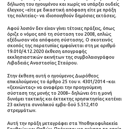
δήλωση του ηγουμένου και χωρίς να υπάρξει ουδείς
έλεγχος –είτε με δικαστική απόφαση είτε με πράξη
της πολιτείας– να ιδιοποιηθούν δημόσιες εκτάσεις.
Αφού λοιπόν δεν είχαν γίνει τέτοιες πράξεις, όπως
όριζε ο νόμος από τη σύσταση του 2008, απλώς
εξέδωσαν νέα απόφαση σύστασης. Ο σκοτεινός
σκοπός της παρατυπίας εμφαίνεται στη με αριθμό
19.010/4.12.2020 έκθεση απογραφής
εκκλησιαστικών ακινήτων της συμβολαιογράφου
Λιβαδειάς Αναστασίας Σταύρου.
Στην έκθεση αυτή ο ηγούμενος Δωρόθεος
επικαλούμενος το άρθρο 25 του ν. 4301/2014 –και
«ξεχνώντας» να αναφέρει την προηγούμενη
σύσταση της μονής το 2008– δηλώνει ότι η μονή
δυνάμει τακτικής και έκτακτης χρησικτησίας κατέχει
23 ακίνητα συνολικού εμβα-δού 5.512,410
στρεμμάτων.
Αυτή την πράξη μεταγράφει στα Υποθηκοφυλακεία
Ερυθρών και Θηβών. Πρόκειται για ακίνητα τα οποία