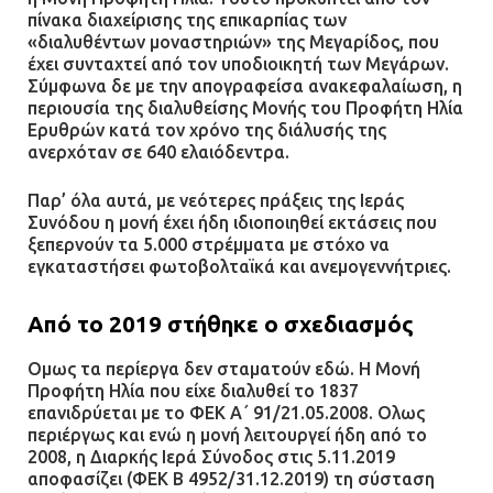
πίνακα διαχείρισης της επικαρπίας των
«διαλυθέντων μοναστηριών» της Μεγαρίδος, που
έχει συνταχτεί από τον υποδιοικητή των Μεγάρων.
Σύμφωνα δε με την απογραφείσα ανακεφαλαίωση, η
περιουσία της διαλυθείσης Μονής του Προφήτη Ηλία
Ερυθρών κατά τον χρόνο της διάλυσής της
ανερχόταν σε 640 ελαιόδεντρα.
Παρ’ όλα αυτά, με νεότερες πράξεις της Ιεράς
Συνόδου η μονή έχει ήδη ιδιοποιηθεί εκτάσεις που
ξεπερνούν τα 5.000 στρέμματα με στόχο να
εγκαταστήσει φωτοβολταϊκά και ανεμογεννήτριες.
Από το 2019 στήθηκε ο σχεδιασμός
Ομως τα περίεργα δεν σταματούν εδώ. Η Μονή
Προφήτη Ηλία που είχε διαλυθεί το 1837
επανιδρύεται με το ΦΕΚ Α΄ 91/21.05.2008. Ολως
περιέργως και ενώ η μονή λειτουργεί ήδη από το
2008, η Διαρκής Ιερά Σύνοδος στις 5.11.2019
αποφασίζει (ΦΕΚ Β 4952/31.12.2019) τη σύσταση