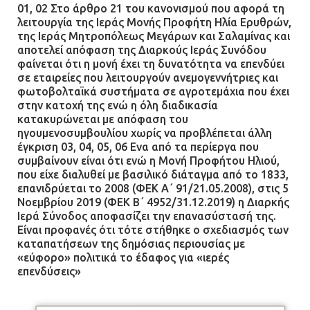
01, 02 Στο άρθρο 21 του κανονισμού που αφορά τη
λειτουργία της Ιεράς Μονής Προφήτη Ηλία Ερυθρών,
της Ιεράς Μητροπόλεως Μεγάρων και Σαλαμίνας και
αποτελεί απόφαση της Διαρκούς Ιεράς Συνόδου
φαίνεται ότι η μονή έχει τη δυνατότητα να επενδύει
σε εταιρείες που λειτουργούν ανεμογεννήτριες και
φωτοβολταϊκά συστήματα σε αγροτεμάχια που έχει
στην κατοχή της ενώ η όλη διαδικασία
κατακυρώνεται με απόφαση του
ηγουμενοσυμβουλίου χωρίς να προβλέπεται άλλη
έγκριση 03, 04, 05, 06 Ενα από τα περίεργα που
συμβαίνουν είναι ότι ενώ η Μονή Προφήτου Ηλιού,
που είχε διαλυθεί με βασιλικό διάταγμα από το 1833,
επανιδρύεται το 2008 (ΦΕΚ Α΄ 91/21.05.2008), στις 5
Νοεμβρίου 2019 (ΦΕΚ Β΄ 4952/31.12.2019) η Διαρκής
Ιερά Σύνοδος αποφασίζει την επανασύστασή της.
Είναι προφανές ότι τότε στήθηκε ο σχεδιασμός των
καταπατήσεων της δημόσιας περιουσίας με
«εύφορο» πολιτικά το έδαφος για «ιερές
επενδύσεις»