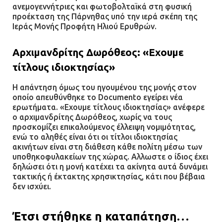
ανεμογεννήτριες και φωτοβολταϊκά στη φυσική
Ομάδα ατόμων επιτέθηκε με
προέκταση της Πάρνηθας υπό την ιερά σκέπη της
ρόπαλα και μαχαίρια σε δύο
Ιεράς Μονής Προφήτη Ηλιού Ερυθρών.
ανήλικους
08.07.2026 | 09:38
Αρχιμανδρίτης Δωρόθεος: «Εχουμε
τίτλους ιδιοκτησίας»
Άνω Λιόσια: Έριξαν τα ναρκωτικά
σε σκουπιδοφάγο για να μη τα βρει
Η απάντηση όμως του ηγουμένου της μονής στον
οποίο απευθύνθηκε το Documento εγείρει νέα
η αστυνομία – Λογάριασαν χωρίς
ερωτήματα. «Εχουμε τίτλους ιδιοκτησίας» ανέφερε
τον ειδικό σκύλο
ο αρχιμανδρίτης Δωρόθεος, χωρίς να τους
07.07.2026 | 09:56
προσκομίζει επικαλούμενος έλλειψη νομιμότητας,
ενώ το αληθές είναι ότι οι τίτλοι ιδιοκτησίας
ακινήτων είναι στη διάθεση κάθε πολίτη μέσω των
Βούλα: Κραυγή αγωνίας από
υποθηκοφυλακείων της χώρας. Αλλωστε ο ίδιος έχει
κατοίκους για την οδό Άρεως –
δηλώσει ότι η μονή κατέχει τα ακίνητα αυτά δυνάμει
«Τρέχουν με 90 χλμ. μέσα στη
τακτικής ή έκτακτης χρησικτησίας, κάτι που βέβαια
γειτονιά»
δεν ισχύει.
07.07.2026 | 09:48
Έτσι στήθηκε η καταπάτηση…