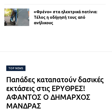
«Φρένο» στα ηλεκτρικά πατίνια:
Τέλος η οδήγησή τους από
ανήλικους
21.07.2026 | 13:35
Τροχαίο στην Πειραιώς: ΙΧ
συγκρούστηκε με φορτηγό – Ένας
τραυματίας και κυκλοφοριακό χάος
21.07.2026 | 13:12
TOP NEWS
Παπάδες καταπατούν δασικές
Βριλήσσια: Αυτοκίνητο έσπασε
τζαμαρία και μπήκε μέσα σε μαγαζί
εκτάσεις στις ΕΡΥΘΡΕΣ!
13.07.2026 | 21:32
ΑΦΑΝΤΟΣ Ο ΔΗΜΑΡΧΟΣ
ΜΑΝΔΡΑΣ
Η Οινόη αποκτά μια νέα, σύγχρονη