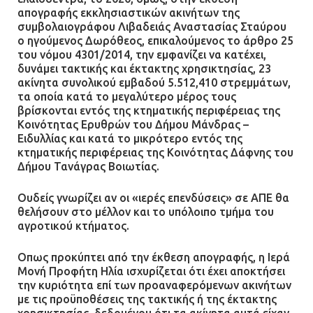
απογραφής εκκλησιαστικών ακινήτων της
συμβολαιογράφου Λιβαδειάς Αναστασίας Σταύρου
ο ηγούμενος Δωρόθεος, επικαλούμενος το άρθρο 25
του νόμου 4301/2014, την εμφανίζει να κατέχει,
δυνάμει τακτικής και έκτακτης χρησικτησίας, 23
ακίνητα συνολικού εμβαδού 5.512,410 στρεμμάτων,
τα οποία κατά το μεγαλύτερο μέρος τους
βρίσκονται εντός της κτηματικής περιφέρειας της
Κοινότητας Ερυθρών του Δήμου Μάνδρας –
Ειδυλλίας και κατά το μικρότερο εντός της
κτηματικής περιφέρειας της Κοινότητας Δάφνης του
Δήμου Τανάγρας Βοιωτίας.
Ουδείς γνωρίζει αν οι «ιερές επενδύσεις» σε ΑΠΕ θα
θελήσουν στο μέλλον και το υπόλοιπο τμήμα του
αγροτικού κτήματος.
Οπως προκύπτει από την έκθεση απογραφής, η Ιερά
Μονή Προφήτη Ηλία ισχυρίζεται ότι έχει αποκτήσει
την κυριότητα επί των προαναφερόμενων ακινήτων
με τις προϋποθέσεις της τακτικής ή της έκτακτης
χρησικτησίας, δεδομένου ότι τα ακίνητα αυτά είχαν