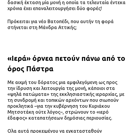
δασική έκταση μία μονή η οποία τα τελευταία έντεκα
χρόνια έχει επαναλειτουργήσει δύο φορές!
Ομαδικός βιασμός 19χρονης στο
Α.Τ. Ομονοίας: Ο Εισαγγελέας
Πρόκειται για νέο Βατοπέδι, που αυτήν τη φορά
πρότεινε την αθώωση των
στήνεται στη Μάνδρα Αττικής;
αστυνομικών
08.07.2026 | 16:24
Ο δήμαρχος Μάνδρας δώρισε όλους
«Ιερά» όρνεα πετούν πάνω από το
τους μισθούς του 2025 στο Θριάσιο
όρος Πάστρα
για μηχάνημα καρδιολογικών
επεμβάσεων
Με αιχμή του δόρατος μια αμφιλεγόμενη ως προς
08.07.2026 | 15:02
την ίδρυση και λειτουργία της μονή, κάποιοι στα
«ψηλά πατώματα» της εκκλησιαστικής ιεραρχίας, με
τη συνδρομή και τοπικών αρχόντων που σιωπούν
ΔΗΜΟΣ ΜΑΝΔΡΑΣ ΕΙΔΥΛΛΙΑΣ: Δύο
προκλητικά –για την κυβέρνηση του Κυριάκου
νέα πολυδύναμα οχήματα 4×4
Μητσοτάκη ούτε λόγος–, στρώνουν το «ιερό
ενισχύουν την Πολιτική Προστασία
έδαφος» καταπατήσεων δημόσιας περιουσίας.
08.07.2026 | 09:40
Ολα αυτά προκειμένου να εγκατασταθούν