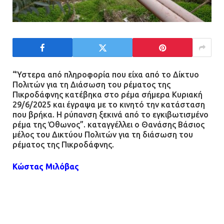
Ασπρόπυργος: Πέθανε ένας από
τους σοβαρά εγκαυματίες της
μεγάλης έκρηξης στο εργοστάσιο
12.07.2026 | 15:07
“Ύστερα από πληροφορία που είχα από το Δίκτυο
Πολιτών για τη Διάσωση του ρέματος της
Πικροδάφνης κατέβηκα στο ρέμα σήμερα Κυριακή
Άργος: Στη φυλακή οι δύο
29/6/2025 και έγραψα με το κινητό την κατάσταση
αστυνομικοί για τους
που βρήκα. Η ρύπανση ξεκινά από το εγκιβωτισμένο
πυροβολισμούς κατά του 20χρονου
ρέμα της Όθωνος”. καταγγέλλει ο Θανάσης Βάσιος
με αναπηρία
μέλος του Δικτύου Πολιτών για τη διάσωση του
ρέματος της Πικροδάφνης.
11.07.2026 | 22:59
Κώστας Μιλόβας
Ένα πουλί «υπεύθυνο» για την
πρωινή διακοπή ρεύματος στη
Ο κ. Βάσιος επισημαίνει επίσης ότι ”Από πού ακριβώς
Μάνδρα
προέρχεται η ρύπανση δεν μπορώ να δω. Η
κατάσταση είναι τραγική, η μυρωδιά έντονη και η
09.07.2026 | 11:12
γλίτσα έχει κολλήσει στις πέτρες. Ο Δήμος και η