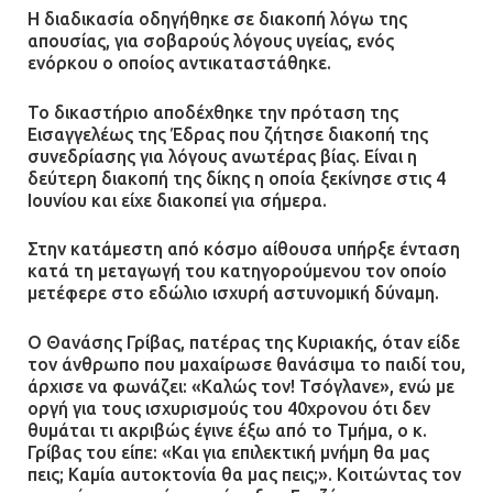
Η διαδικασία οδηγήθηκε σε διακοπή λόγω της
απουσίας, για σοβαρούς λόγους υγείας, ενός
ενόρκου ο οποίος αντικαταστάθηκε.
Το δικαστήριο αποδέχθηκε την πρόταση της
Εισαγγελέως της Έδρας που ζήτησε διακοπή της
συνεδρίασης για λόγους ανωτέρας βίας. Είναι η
δεύτερη διακοπή της δίκης η οποία ξεκίνησε στις 4
Ιουνίου και είχε διακοπεί για σήμερα.
Στην κατάμεστη από κόσμο αίθουσα υπήρξε ένταση
κατά τη μεταγωγή του κατηγορούμενου τον οποίο
μετέφερε στο εδώλιο ισχυρή αστυνομική δύναμη.
Ο Θανάσης Γρίβας, πατέρας της Κυριακής, όταν είδε
τον άνθρωπο που μαχαίρωσε θανάσιμα το παιδί του,
άρχισε να φωνάζει: «Καλώς τον! Τσόγλανε», ενώ με
οργή για τους ισχυρισμούς του 40χρονου ότι δεν
θυμάται τι ακριβώς έγινε έξω από το Τμήμα, ο κ.
Γρίβας του είπε: «Και για επιλεκτική μνήμη θα μας
πεις; Καμία αυτοκτονία θα μας πεις;». Κοιτώντας τον