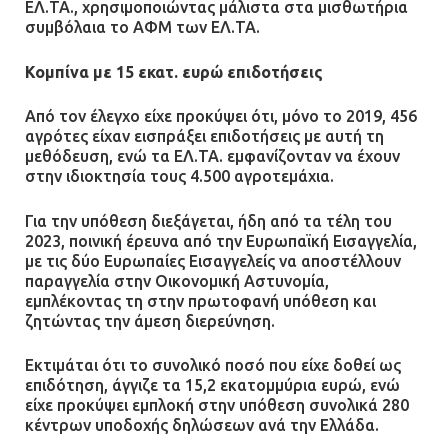
ΕΛ.ΤΑ., χρησιμοποιώντας μάλιστα στα μισθωτήρια
συμβόλαια το ΑΦΜ των ΕΛ.ΤΑ.
Κομπίνα με 15 εκατ. ευρώ επιδοτήσεις
Ασπρόπυργος: Πέθανε ένας από
τους σοβαρά εγκαυματίες της
Από τον έλεγχο είχε προκύψει ότι, μόνο το 2019, 456
μεγάλης έκρηξης στο εργοστάσιο
αγρότες είχαν εισπράξει επιδοτήσεις με αυτή τη
12.07.2026 | 15:07
μεθόδευση, ενώ τα ΕΛ.ΤΑ. εμφανίζονταν να έχουν
στην ιδιοκτησία τους 4.500 αγροτεμάχια.
Άργος: Στη φυλακή οι δύο
Για την υπόθεση διεξάγεται, ήδη από τα τέλη του
αστυνομικοί για τους
2023, ποινική έρευνα από την Ευρωπαϊκή Εισαγγελία,
πυροβολισμούς κατά του 20χρονου
με τις δύο Ευρωπαίες Εισαγγελείς να αποστέλλουν
με αναπηρία
παραγγελία στην Οικονομική Αστυνομία,
εμπλέκοντας τη στην πρωτοφανή υπόθεση και
11.07.2026 | 22:59
ζητώντας την άμεση διερεύνηση.
Ένα πουλί «υπεύθυνο» για την
Εκτιμάται ότι το συνολικό ποσό που είχε δοθεί ως
πρωινή διακοπή ρεύματος στη
επιδότηση, άγγιζε τα 15,2 εκατομμύρια ευρώ, ενώ
Μάνδρα
είχε προκύψει εμπλοκή στην υπόθεση συνολικά 280
κέντρων υποδοχής δηλώσεων ανά την Ελλάδα.
09.07.2026 | 11:12