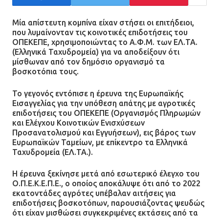
συγκρούστηκε με φορτηγό – Ένας
τραυματίας και κυκλοφοριακό χάος
Μία απίστευτη κομπίνα είχαν στήσει οι επιτήδειοι,
που λυμαίνονταν τις κοινοτικές επιδοτήσεις του
21.07.2026 | 13:12
ΟΠΕΚΕΠΕ, χρησιμοποιώντας το Α.Φ.Μ. των ΕΛ.ΤΑ.
(Ελληνικά Ταχυδρομεία) για να αποδείξουν ότι
μίσθωναν από τον δημόσιο οργανισμό τα
Βριλήσσια: Αυτοκίνητο έσπασε
βοσκοτόπια τους.
τζαμαρία και μπήκε μέσα σε μαγαζί
13.07.2026 | 21:32
Το γεγονός εντόπισε η έρευνα της Ευρωπαϊκής
Εισαγγελίας για την υπόθεση απάτης με αγροτικές
επιδοτήσεις του ΟΠΕΚΕΠΕ (Οργανισμός Πληρωμών
και Ελέγχου Κοινοτικών Ενισχύσεων
Η Οινόη αποκτά μια νέα, σύγχρονη
Προσανατολισμού και Εγγυήσεων), εις βάρος των
και ασφαλή παιδική χαρά
Ευρωπαϊκών Ταμείων, με επίκεντρο τα Ελληνικά
Ταχυδρομεία (ΕΛ.ΤΑ.).
13.07.2026 | 21:21
Η έρευνα ξεκίνησε μετά από εσωτερικό έλεγχο του
Ο.Π.Ε.Κ.Ε.Π.Ε., ο οποίος αποκάλυψε ότι από το 2022
Τηλεφωνικές απάτες με λεία
εκατοντάδες αγρότες υπέβαλαν αιτήσεις για
130.000 ευρώ στην Αττική
επιδοτήσεις βοσκοτόπων, παρουσιάζοντας ψευδώς
ότι είχαν μισθώσει συγκεκριμένες εκτάσεις από τα
13.07.2026 | 20:44