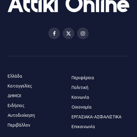
Αισχύλεια 2026: Το Φεστιβάλ της
Ελευσίνας επιστρέφει στον
Πολυχώρο ΙΡΙΣ
Facebook
X
Instagram
21.07.2026 | 14:01
(Twitter)
Πώς έγινε η επίθεση στους δύο
ελληνοαμερικανούς στην Ακρόπολη
21.07.2026 | 13:44
Ελλάδα
Περιφέρεια
Καταγγελίες
Πολιτική
ΔΗΜΟΙ
Κοινωνία
«Φρένο» στα ηλεκτρικά πατίνια:
Τέλος η οδήγησή τους από
Ειδήσεις
Οικονομία
ανήλικους
Αυτοδιοίκηση
ΕΡΓΑΣΙΑΚΑ-ΑΣΦΑΛΙΣΤΙΚΑ
21.07.2026 | 13:35
Περιβάλλον
Επικοινωνία