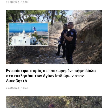
Ο δήμαρχος Μάνδρας δώρισε όλους
08.08.2026 | 13:40
τους μισθούς του 2025 στο Θριάσιο
για μηχάνημα καρδιολογικών
επεμβάσεων
08.07.2026 | 15:02
Εντοπίστηκε σορός σε προχωρημένη σήψη δίπλα
στο εκκλησάκι των Αγίων Ισιδώρων στον
Λυκαβηττό
08.08.2026 | 13:23