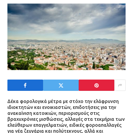
21.07.2026 | 13:44
«Φρένο» στα ηλεκτρικά πατίνια:
Τέλος η οδήγησή τους από
ανήλικους
21.07.2026 | 13:35
Τροχαίο στην Πειραιώς: ΙΧ
συγκρούστηκε με φορτηγό – Ένας
τραυματίας και κυκλοφοριακό χάος
21.07.2026 | 13:12
Δέκα φορολογικά μέτρα με στόχο την ελάφρυνση
Βριλήσσια: Αυτοκίνητο έσπασε
ιδιοκτητών και ενοικιαστών, επιδοτήσεις για την
τζαμαρία και μπήκε μέσα σε μαγαζί
ανακαίνιση κατοικιών, περιορισμούς στις
βραχυχρόνιες μισθώσεις, αλλαγές στα τεκμήρια των
13.07.2026 | 21:32
ελεύθερων επαγγελματιών, ειδικές φοροαπαλλαγές
για νέα ζευγάρια και πολύτεκνους, αλλά και