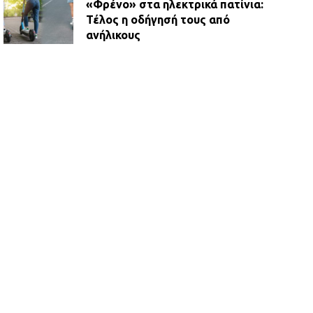
«Φρένο» στα ηλεκτρικά πατίνια:
Τέλος η οδήγησή τους από
ανήλικους
21.07.2026 | 13:35
Τροχαίο στην Πειραιώς: ΙΧ
συγκρούστηκε με φορτηγό – Ένας
τραυματίας και κυκλοφοριακό χάος
21.07.2026 | 13:12
Βριλήσσια: Αυτοκίνητο έσπασε
τζαμαρία και μπήκε μέσα σε μαγαζί
13.07.2026 | 21:32
Η Οινόη αποκτά μια νέα, σύγχρονη
και ασφαλή παιδική χαρά