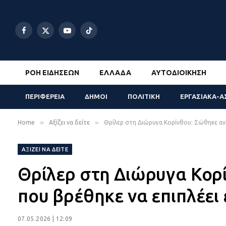
Facebook
X
YouTube
TikTok
(Twitter)
ΡΟΉ ΕΙΔΉΣΕΩΝ
ΕΛΛΆΔΑ
ΑΥΤΟΔΙΟΊΚΗΣΗ
ΠΕΡΙΦΕΡΕΙΑ
ΔΗΜΟΙ
ΠΟΛΙΤΙΚΗ
ΕΡΓΑΣΙΑΚΑ-Α
»
»
Home
Αξίζει να δείτε
Θρίλερ στη Διώρυγα Κορίνθου: Σώθηκε ανή
ΑΞΊΖΕΙ ΝΑ ΔΕΊΤΕ
Θρίλερ στη Διώρυγα Κορ
που βρέθηκε να επιπλέει 
07.05.2026 | 12:09