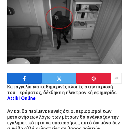
Πώς έγινε η επίθεση στους δύο
ελληνοαμερικανούς στην Ακρόπολη
21.07.2026 | 13:44
«Φρένο» στα ηλεκτρικά πατίνια:
Τέλος η οδήγησή τους από
ανήλικους
21.07.2026 | 13:35
Καταγγελία για καθημερινές κλοπές στην περιοχή
Τροχαίο στην Πειραιώς: ΙΧ
του Περάματος, δέχθηκε η ηλεκτρονική εφημερίδα
συγκρούστηκε με φορτηγό – Ένας
Attiki Online
τραυματίας και κυκλοφοριακό χάος
Αν και θα περίμενε κανείς ότι οι περιορισμοί των
21.07.2026 | 13:12
μετακινήσεων λόγω των μέτρων θα ανάγκαζαν την
εγκληματικότητα να υποχωρήσει, αυτό όχι μόνο δεν
Βριλήσσια: Αυτοκίνητο έσπασε
συνέβη αλλά οι ληστείες σε βάρος πολιτών