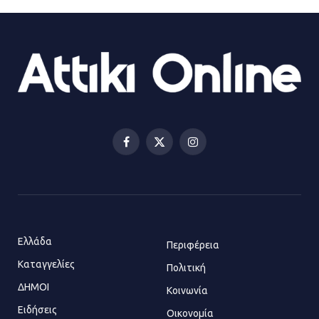
ΔΗΜΟΣ ΜΑΝΔΡΑΣ ΕΙΔΥΛΛΙΑΣ:
Ορίστηκαν οι αντιδήμαρχοι και οι
αρμοδιότητες τους
23.07.2026 | 14:58
Αισχύλεια 2026: Το Φεστιβάλ της
Ελευσίνας επιστρέφει στον
Πολυχώρο ΙΡΙΣ
Facebook
X
Instagram
21.07.2026 | 14:01
(Twitter)
Πώς έγινε η επίθεση στους δύο
ελληνοαμερικανούς στην Ακρόπολη
21.07.2026 | 13:44
Ελλάδα
Περιφέρεια
Καταγγελίες
Πολιτική
ΔΗΜΟΙ
Κοινωνία
«Φρένο» στα ηλεκτρικά πατίνια:
Τέλος η οδήγησή τους από
Ειδήσεις
Οικονομία