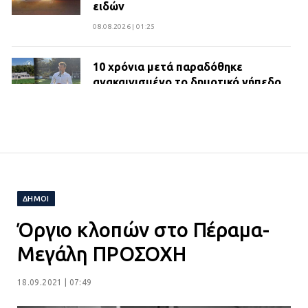
ειδών
08.08.2026 | 01:25
10 χρόνια μετά παραδόθηκε
ανακαινισμένο το δημοτικό γήπεδο
Βιλίων
27.07.2026 | 20:49
ΔΗΜΟΣ ΜΑΝΔΡΑΣ ΕΙΔΥΛΛΙΑΣ:
Ορίστηκαν οι αντιδήμαρχοι και οι
αρμοδιότητες τους
ΔΗΜΟΙ
23.07.2026 | 14:58
Όργιο κλοπών στο Πέραμα-
Αισχύλεια 2026: Το Φεστιβάλ της
Μεγάλη ΠΡΟΣΟΧΗ
Ελευσίνας επιστρέφει στον
Πολυχώρο ΙΡΙΣ
18.09.2021 | 07:49
21.07.2026 | 14:01