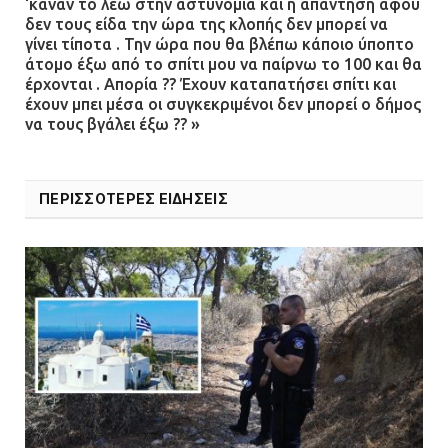
‘καναν το λέω στην αστυνομία και η απάντηση αφού
12.07.2026 | 15:07
δεν τους είδα την ώρα της κλοπής δεν μπορεί να
γίνει τίποτα . Την ώρα που θα βλέπω κάποιο ύποπτο
άτομο έξω από το σπίτι μου να παίρνω το 100 και θα
Άργος: Στη φυλακή οι δύο
έρχονται . Απορία ?? Έχουν καταπατήσει σπίτι και
αστυνομικοί για τους
έχουν μπει μέσα οι συγκεκριμένοι δεν μπορεί ο δήμος
πυροβολισμούς κατά του 20χρονου
να τους βγάλει έξω ?? »
με αναπηρία
11.07.2026 | 22:59
ΠΕΡΙΣΣΟΤΕΡΕΣ ΕΙΔΗΣΕΙΣ
Ένα πουλί «υπεύθυνο» για την
πρωινή διακοπή ρεύματος στη
Μάνδρα
09.07.2026 | 11:12
Φωτιά σε επιχείρηση στον
Ασπρόπυργο – Ήχησε το 112
09.07.2026 | 09:19