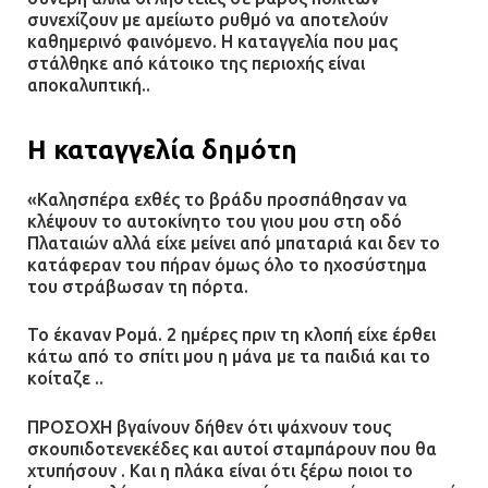
τζαμαρία και μπήκε μέσα σε μαγαζί
συνεχίζουν με αμείωτο ρυθμό να αποτελούν
καθημερινό φαινόμενο. Η καταγγελία που μας
13.07.2026 | 21:32
στάλθηκε από κάτοικο της περιοχής είναι
αποκαλυπτική..
Η Οινόη αποκτά μια νέα, σύγχρονη
Η καταγγελία δημότη
και ασφαλή παιδική χαρά
13.07.2026 | 21:21
«Καλησπέρα εχθές το βράδυ προσπάθησαν να
κλέψουν το αυτοκίνητο του γιου μου στη οδό
Πλαταιών αλλά είχε μείνει από μπαταριά και δεν το
κατάφεραν του πήραν όμως όλο το ηχοσύστημα
Τηλεφωνικές απάτες με λεία
του στράβωσαν τη πόρτα.
130.000 ευρώ στην Αττική
Το έκαναν Ρομά. 2 ημέρες πριν τη κλοπή είχε έρθει
13.07.2026 | 20:44
κάτω από το σπίτι μου η μάνα με τα παιδιά και το
κοίταζε ..
Ασπρόπυργος: Πέθανε ένας από
ΠΡΟΣΟΧΗ βγαίνουν δήθεν ότι ψάχνουν τους
τους σοβαρά εγκαυματίες της
σκουπιδοτενεκέδες και αυτοί σταμπάρουν που θα
χτυπήσουν . Και η πλάκα είναι ότι ξέρω ποιοι το
μεγάλης έκρηξης στο εργοστάσιο