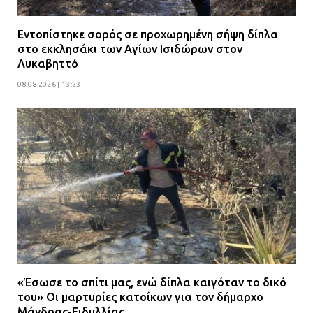
Δίωξη για απόπειρα
Εντοπίστηκε σορός σε προχωρημένη σήψη δίπλα
ανθρωποκτονίας στους δύο
στο εκκλησάκι των Αγίων Ισιδώρων στον
αστυνομικούς
Λυκαβηττό
08.07.2026 | 22:30
08.08.2026 | 13:23
Ομαδικός βιασμός 19χρονης στο
Α.Τ. Ομονοίας: Ο Εισαγγελέας
πρότεινε την αθώωση των
αστυνομικών
08.07.2026 | 16:24
Ο δήμαρχος Μάνδρας δώρισε όλους
τους μισθούς του 2025 στο Θριάσιο
για μηχάνημα καρδιολογικών
επεμβάσεων
«Έσωσε το σπίτι μας, ενώ δίπλα καιγόταν το δικό
08.07.2026 | 15:02
του» Οι μαρτυρίες κατοίκων για τον δήμαρχο
Μάνδρας-Ειδυλλίας