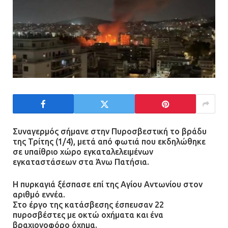
21.07.2026 | 13:44
«Φρένο» στα ηλεκτρικά πατίνια:
Τέλος η οδήγησή τους από
ανήλικους
21.07.2026 | 13:35
Τροχαίο στην Πειραιώς: ΙΧ
Συναγερμός σήμανε στην Πυροσβεστική το βράδυ
συγκρούστηκε με φορτηγό – Ένας
της Τρίτης (1/4), μετά από φωτιά που εκδηλώθηκε
τραυματίας και κυκλοφοριακό χάος
σε υπαίθριο χώρο εγκαταλελειμένων
εγκαταστάσεων στα Άνω Πατήσια.
21.07.2026 | 13:12
Η πυρκαγιά ξέσπασε επί της Αγίου Αντωνίου στον
Βριλήσσια: Αυτοκίνητο έσπασε
αριθμό εννέα.
τζαμαρία και μπήκε μέσα σε μαγαζί
Στο έργο της κατάσβεσης έσπευσαν 22
πυροσβέστες με οκτώ οχήματα και ένα
13.07.2026 | 21:32
βραχιονοφόρο όχημα.