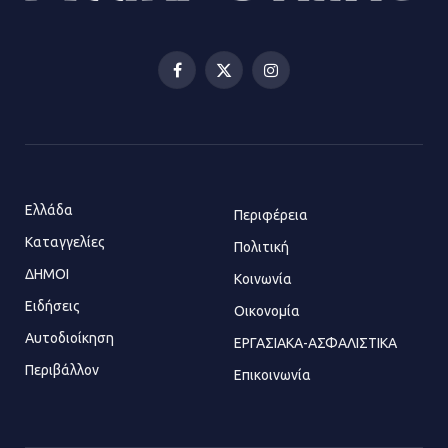
Αισχύλεια 2026: Το Φεστιβάλ της
Ελευσίνας επιστρέφει στον
Πολυχώρο ΙΡΙΣ
Facebook
X
Instagram
21.07.2026 | 14:01
(Twitter)
Πώς έγινε η επίθεση στους δύο
ελληνοαμερικανούς στην Ακρόπολη
21.07.2026 | 13:44
Ελλάδα
Περιφέρεια
Καταγγελίες
Πολιτική
ΔΗΜΟΙ
Κοινωνία
«Φρένο» στα ηλεκτρικά πατίνια:
Τέλος η οδήγησή τους από
Ειδήσεις
Οικονομία
ανήλικους
Αυτοδιοίκηση
ΕΡΓΑΣΙΑΚΑ-ΑΣΦΑΛΙΣΤΙΚΑ
21.07.2026 | 13:35
Περιβάλλον
Επικοινωνία
Τροχαίο στην Πειραιώς: ΙΧ
συγκρούστηκε με φορτηγό – Ένας