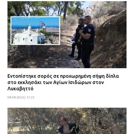
Άργος: Στη φυλακή οι δύο
αστυνομικοί για τους
πυροβολισμούς κατά του 20χρονου
με αναπηρία
11.07.2026 | 22:59
Ένα πουλί «υπεύθυνο» για την
πρωινή διακοπή ρεύματος στη
Μάνδρα
09.07.2026 | 11:12
Εντοπίστηκε σορός σε προχωρημένη σήψη δίπλα
στο εκκλησάκι των Αγίων Ισιδώρων στον
Φωτιά σε επιχείρηση στον
Λυκαβηττό
Ασπρόπυργο – Ήχησε το 112
08.08.2026 | 13:23
09.07.2026 | 09:19
Δίωξη για απόπειρα
ανθρωποκτονίας στους δύο