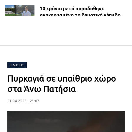
10 χρόνια μετά παραδόθηκε
ανακαινισμένο το δημοτικό γήπεδο
Βιλίων
27.07.2026 | 20:49
ΔΗΜΟΣ ΜΑΝΔΡΑΣ ΕΙΔΥΛΛΙΑΣ:
Ορίστηκαν οι αντιδήμαρχοι και οι
αρμοδιότητες τους
ΕΙΔΉΣΕΙΣ
23.07.2026 | 14:58
Πυρκαγιά σε υπαίθριο χώρο
Αισχύλεια 2026: Το Φεστιβάλ της
στα Άνω Πατήσια
Ελευσίνας επιστρέφει στον
Πολυχώρο ΙΡΙΣ
01.04.2025 | 23:07
21.07.2026 | 14:01
Πώς έγινε η επίθεση στους δύο
ελληνοαμερικανούς στην Ακρόπολη