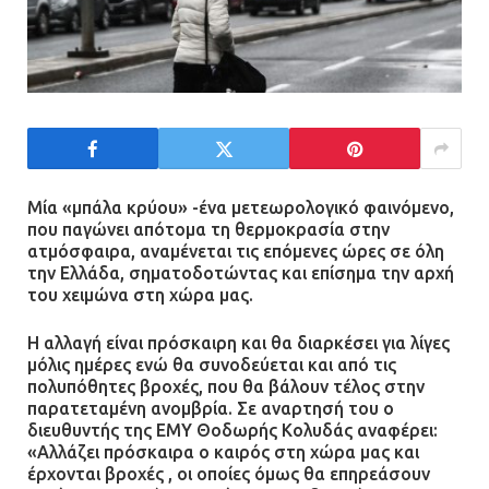
Τηλεφωνικές απάτες με λεία
130.000 ευρώ στην Αττική
13.07.2026 | 20:44
Ασπρόπυργος: Πέθανε ένας από
Μία «μπάλα κρύου» -ένα μετεωρολογικό φαινόμενο,
τους σοβαρά εγκαυματίες της
που παγώνει απότομα τη θερμοκρασία στην
ατμόσφαιρα, αναμένεται τις επόμενες ώρες σε όλη
μεγάλης έκρηξης στο εργοστάσιο
την Ελλάδα, σηματοδοτώντας και επίσημα την αρχή
12.07.2026 | 15:07
του χειμώνα στη χώρα μας.
Η αλλαγή είναι πρόσκαιρη και θα διαρκέσει για λίγες
Άργος: Στη φυλακή οι δύο
μόλις ημέρες ενώ θα συνοδεύεται και από τις
αστυνομικοί για τους
πολυπόθητες βροχές, που θα βάλουν τέλος στην
πυροβολισμούς κατά του 20χρονου
παρατεταμένη ανομβρία. Σε αναρτησή του ο
με αναπηρία
διευθυντής της ΕΜΥ Θοδωρής Κολυδάς αναφέρει:
«Αλλάζει πρόσκαιρα ο καιρός στη χώρα μας και
11.07.2026 | 22:59
έρχονται βροχές , οι οποίες όμως θα επηρεάσουν