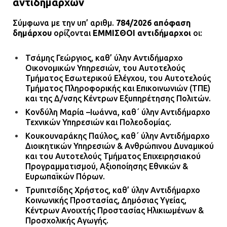
αντιδημάρχων
Ο δήμαρχος Μάνδρας δώρισε όλους
Σύμφωνα με την υπ’ αριθμ.
784/2026 απόφαση
τους μισθούς του 2025 στο Θριάσιο
δημάρχου
ορίζονται
ΕΜΜΙΣΘΟΙ αντιδήμαρχοι
οι:
για μηχάνημα καρδιολογικών
επεμβάσεων
Τσάμης Γεώργιος, καθ’ ύλην Αντιδήμαρχο
08.07.2026 | 15:02
Οικονομικών Υπηρεσιών, του Αυτοτελούς
Τμήματος Εσωτερικού Ελέγχου, του Αυτοτελούς
Τμήματος Πληροφορικής και Επικοινωνιών (ΤΠΕ)
και της Δ/νσης Κέντρων Εξυπηρέτησης Πολιτών.
Κονδύλη Μαρία –Ιωάννα, καθ΄ ύλην Αντιδήμαρχο
Τεχνικών Υπηρεσιών και Πολεοδομίας.
Κουκουναράκης Παύλος, καθ΄ ύλην Αντιδήμαρχο
Διοικητικών Υπηρεσιών & Ανθρώπινου Δυναμικού
και του Αυτοτελούς Τμήματος Επιχειρησιακού
Προγραμματισμού, Αξιοποίησης Εθνικών &
Ευρωπαϊκών Πόρων.
Τρυπιτσίδης Χρήστος, καθ’ ύλην Αντιδήμαρχο
Κοινωνικής Προστασίας, Δημόσιας Υγείας,
Κέντρων Ανοιχτής Προστασίας Ηλικιωμένων &
Προσχολικής Αγωγής.