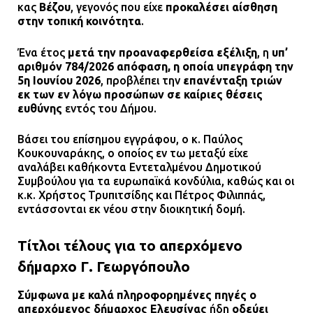
κας
Βέζου
, γεγονός που είχε
προκαλέσει αίσθηση
13.07.2026 | 20:44
στην τοπική κοινότητα
.
Ένα έτος
μετά την προαναφερθείσα εξέλιξη
, η
υπ’
αριθμόν 784/2026 απόφαση, η οποία υπεγράφη την
Ασπρόπυργος: Πέθανε ένας από
5η Ιουνίου 2026
, προβλέπει την
επανένταξη τριών
τους σοβαρά εγκαυματίες της
εκ των εν λόγω προσώπων σε καίριες θέσεις
μεγάλης έκρηξης στο εργοστάσιο
ευθύνης
εντός του Δήμου.
12.07.2026 | 15:07
Βάσει του επίσημου εγγράφου, ο κ. Παύλος
Κουκουναράκης, ο οποίος εν τω μεταξύ είχε
Άργος: Στη φυλακή οι δύο
αναλάβει καθήκοντα Εντεταλμένου Δημοτικού
αστυνομικοί για τους
Συμβούλου για τα ευρωπαϊκά κονδύλια, καθώς και οι
πυροβολισμούς κατά του 20χρονου
κ.κ. Χρήστος Τρυπιτσίδης και Πέτρος Φιλιππάς,
με αναπηρία
εντάσσονται εκ νέου στην διοικητική δομή.
11.07.2026 | 22:59
Τίτλοι τέλους για το απερχόμενο
Ένα πουλί «υπεύθυνο» για την
δήμαρχο Γ. Γεωργόπουλο
πρωινή διακοπή ρεύματος στη
Μάνδρα
Σύμφωνα με καλά πληροφορημένες πηγές ο
απερχόμενος δήμαρχος Ελευσίνας
ήδη
οδεύει