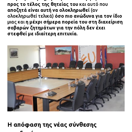
09.07.2026 | 11:12
προς το τέλος της θητείας του
και αυτό που
αποζητά είναι αυτή να ολοκληρωθεί
(αν
ολοκληρωθεί τελικά)
όσο πιο ανώδυνα για τον ίδιο
Φωτιά σε επιχείρηση στον
μιας και
η μέχρι σήμερα πορεία του στη διαχείριση
Ασπρόπυργο – Ήχησε το 112
σοβαρών ζητημάτων για την πόλη δεν έχει
στεφθεί με ιδιαίτερη επιτυχία
.
09.07.2026 | 09:19
Δίωξη για απόπειρα
ανθρωποκτονίας στους δύο
αστυνομικούς
08.07.2026 | 22:30
Ομαδικός βιασμός 19χρονης στο
Α.Τ. Ομονοίας: Ο Εισαγγελέας
πρότεινε την αθώωση των
αστυνομικών
Η απόφαση της νέας σύνθεσης
08.07.2026 | 16:24