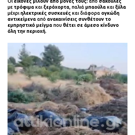
Οι
εικόνες μιλούν από μόνες τους:
από
σακούλες
με
τρόφιμα
και
ξερόχορτα
, παλιά
μπαούλα
και
ξύλα
μέχρι
ηλεκτρικές συσκευές
και διάφορα
ογκώδη
αντικείμενα
από
ανακαινίσεις συνθέτουν το
εμπρηστικό μείγμα
που
θέτει σε άμεσο κίνδυνο
όλη την περιοχή
.