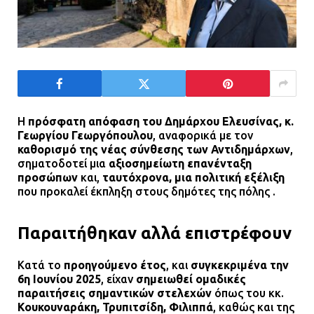
Τροχαίο στην Πειραιώς: ΙΧ
συγκρούστηκε με φορτηγό – Ένας
τραυματίας και κυκλοφοριακό χάος
21.07.2026 | 13:12
Βριλήσσια: Αυτοκίνητο έσπασε
τζαμαρία και μπήκε μέσα σε μαγαζί
Η
πρόσφατη απόφαση του Δημάρχου Ελευσίνας, κ.
Γεωργίου Γεωργόπουλου
, αναφορικά με τον
13.07.2026 | 21:32
καθορισμό της νέας σύνθεσης των Αντιδημάρχων
,
σηματοδοτεί μια
αξιοσημείωτη επανένταξη
προσώπων
και,
ταυτόχρονα, μια πολιτική εξέλιξη
που προκαλεί έκπληξη στους δημότες της πόλης .
Η Οινόη αποκτά μια νέα, σύγχρονη
και ασφαλή παιδική χαρά
Παραιτήθηκαν αλλά επιστρέφουν
13.07.2026 | 21:21
Κατά το
προηγούμενο έτος
, και
συγκεκριμένα την
6η Ιουνίου 2025
, είχαν
σημειωθεί ομαδικές
Τηλεφωνικές απάτες με λεία
παραιτήσεις σημαντικών στελεχών
όπως του κκ.
130.000 ευρώ στην Αττική
Κουκουναράκη, Τρυπιτσίδη, Φιλιππά
, καθώς και της