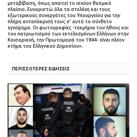
μεταβίβαση, όπως απαιτεί το ισχύον θεσμικό
Ο δήμαρχος Μάνδρας δώρισε όλους
πλαίσιο. Ευχαριστώ όλα τα στελέχη και τους
τους μισθούς του 2025 στο Θριάσιο
εξωτερικούς συνεργάτες του Υπουργείου για την
πλήρη ανταπόκρισή τους σ’ αυτό το σύνθετο
για μηχάνημα καρδιολογικών
εγχείρημα. Οι φωτογραφίες -τεκμήρια του ήθους και
επεμβάσεων
του πατριωτισμού των εκτελεσμένων Ελλήνων στην
08.07.2026 | 15:02
Καισαριανή, την Πρωτομαγιά του 1944- είναι πλέον
κτήμα του Ελληνικού Δημοσίου».
ΠΕΡΙΣΣΟΤΕΡΕΣ ΕΙΔΗΣΕΙΣ