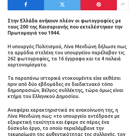
Τροχαίο στην Πειραιώς: ΙΧ
συγκρούστηκε με φορτηγό – Ένας
τραυματίας και κυκλοφοριακό χάος
Στην Ελλάδα ανήκουν πλέον οι φωτογραφίες με
τους 200 της Καισαριανής που εκτελέστηκαν την
21.07.2026 | 13:12
Πρωτομαγιά του 1944.
Βριλήσσια: Αυτοκίνητο έσπασε
Η υπουργός Πολιτισμού, Λίνα Μενδώνη δήλωσε πως
τζαμαρία και μπήκε μέσα σε μαγαζί
τα αρμόδια στελέχη του υπουργείου παρέλαβαν τις
262 φωτογραφίες, τα 16 έγγραφα και τα 4 παλαιά
13.07.2026 | 21:32
χαρτονομίσματα.
Τα παραπάνω ιστορικά ντοκουμέντα είχε εκθέσει
πριν από δύο εβδομάδες σε διαδικτυακό τόπο
Η Οινόη αποκτά μια νέα, σύγχρονη
δημοπρασιών, Βέλγος συλλέκτης, τώρα όμως είναι
και ασφαλή παιδική χαρά
κτήμα του Ελληνικού Δημοσίου.
13.07.2026 | 21:21
Αναφέρει χαρακτηριστικά σε ανακοίνωση της, η
Λίνα Μενδώνη πως: «το υπουργείο αντέδρασε με
εξαιρετική ταχύτητα και έφερε σε πέρας ένα
Τηλεφωνικές απάτες με λεία
δύσκολο έργο, το οποίο περιελάμβανε την
130.000 ευρώ στην Αττική
τεκμηρίωση της αυθεντικότητας της συλλογής, τον