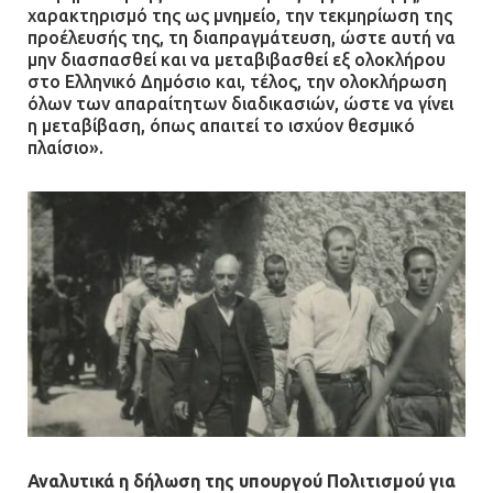
χαρακτηρισμό της ως μνημείο, την τεκμηρίωση της
13.07.2026 | 20:44
προέλευσής της, τη διαπραγμάτευση, ώστε αυτή να
μην διασπασθεί και να μεταβιβασθεί εξ ολοκλήρου
στο Ελληνικό Δημόσιο και, τέλος, την ολοκλήρωση
όλων των απαραίτητων διαδικασιών, ώστε να γίνει
Ασπρόπυργος: Πέθανε ένας από
η μεταβίβαση, όπως απαιτεί το ισχύον θεσμικό
τους σοβαρά εγκαυματίες της
πλαίσιο».
μεγάλης έκρηξης στο εργοστάσιο
12.07.2026 | 15:07
Άργος: Στη φυλακή οι δύο
αστυνομικοί για τους
πυροβολισμούς κατά του 20χρονου
με αναπηρία
11.07.2026 | 22:59
Ένα πουλί «υπεύθυνο» για την
πρωινή διακοπή ρεύματος στη
Μάνδρα
Αναλυτικά η δήλωση της υπουργού Πολιτισμού για