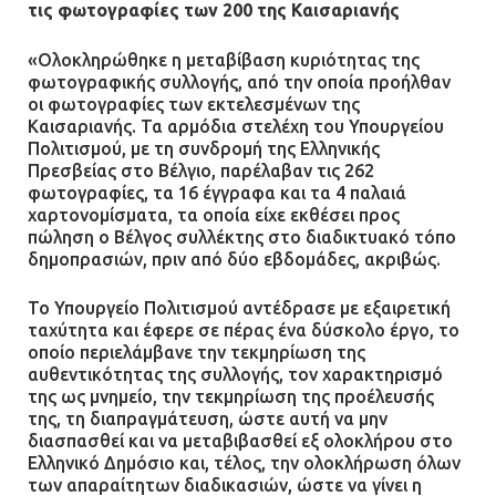
09.07.2026 | 11:12
τις φωτογραφίες των 200 της Καισαριανής
«Ολοκληρώθηκε η μεταβίβαση κυριότητας της
Φωτιά σε επιχείρηση στον
φωτογραφικής συλλογής, από την οποία προήλθαν
Ασπρόπυργο – Ήχησε το 112
οι φωτογραφίες των εκτελεσμένων της
Καισαριανής. Τα αρμόδια στελέχη του Υπουργείου
09.07.2026 | 09:19
Πολιτισμού, με τη συνδρομή της Ελληνικής
Πρεσβείας στο Βέλγιο, παρέλαβαν τις 262
φωτογραφίες, τα 16 έγγραφα και τα 4 παλαιά
χαρτονομίσματα, τα οποία είχε εκθέσει προς
Δίωξη για απόπειρα
πώληση ο Βέλγος συλλέκτης στο διαδικτυακό τόπο
ανθρωποκτονίας στους δύο
δημοπρασιών, πριν από δύο εβδομάδες, ακριβώς.
αστυνομικούς
08.07.2026 | 22:30
Το Υπουργείο Πολιτισμού αντέδρασε με εξαιρετική
ταχύτητα και έφερε σε πέρας ένα δύσκολο έργο, το
οποίο περιελάμβανε την τεκμηρίωση της
Ομαδικός βιασμός 19χρονης στο
αυθεντικότητας της συλλογής, τον χαρακτηρισμό
Α.Τ. Ομονοίας: Ο Εισαγγελέας
της ως μνημείο, την τεκμηρίωση της προέλευσής
πρότεινε την αθώωση των
της, τη διαπραγμάτευση, ώστε αυτή να μην
αστυνομικών
διασπασθεί και να μεταβιβασθεί εξ ολοκλήρου στο
Ελληνικό Δημόσιο και, τέλος, την ολοκλήρωση όλων
08.07.2026 | 16:24
των απαραίτητων διαδικασιών, ώστε να γίνει η