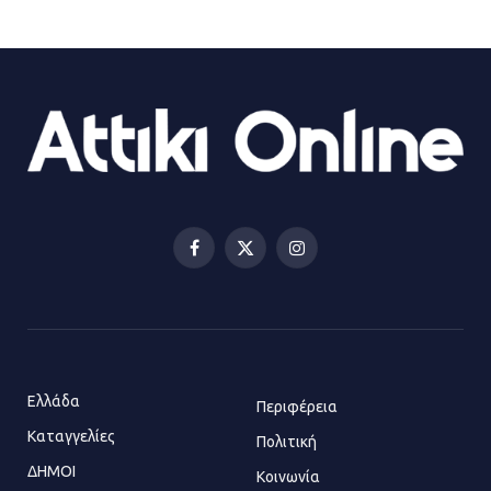
ΔΗΜΟΣ ΜΑΝΔΡΑΣ ΕΙΔΥΛΛΙΑΣ:
Ορίστηκαν οι αντιδήμαρχοι και οι
αρμοδιότητες τους
23.07.2026 | 14:58
Αισχύλεια 2026: Το Φεστιβάλ της
Ελευσίνας επιστρέφει στον
Πολυχώρο ΙΡΙΣ
Facebook
X
Instagram
21.07.2026 | 14:01
(Twitter)
Πώς έγινε η επίθεση στους δύο
ελληνοαμερικανούς στην Ακρόπολη
21.07.2026 | 13:44
Ελλάδα
Περιφέρεια
Καταγγελίες
Πολιτική
ΔΗΜΟΙ
Κοινωνία
«Φρένο» στα ηλεκτρικά πατίνια: