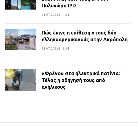
Πολυχώρο ΙΡΙΣ
21.07.2026 | 14:01
Πώς έγινε η επίθεση στους δύο
ελληνοαμερικανούς στην Ακρόπολη
21.07.2026 | 13:44
«Φρένο» στα ηλεκτρικά πατίνια:
Τέλος η οδήγησή τους από
ανήλικους
21.07.2026 | 13:35
Τροχαίο στην Πειραιώς: ΙΧ
συγκρούστηκε με φορτηγό – Ένας
τραυματίας και κυκλοφοριακό χάος
21.07.2026 | 13:12