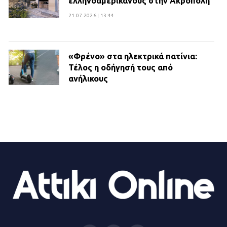
ελληνοαμερικανούς στην Ακρόπολη
21.07.2026 | 13:44
«Φρένο» στα ηλεκτρικά πατίνια:
Τέλος η οδήγησή τους από
ανήλικους
21.07.2026 | 13:35
Τροχαίο στην Πειραιώς: ΙΧ
συγκρούστηκε με φορτηγό – Ένας
τραυματίας και κυκλοφοριακό χάος
21.07.2026 | 13:12
Βριλήσσια: Αυτοκίνητο έσπασε
τζαμαρία και μπήκε μέσα σε μαγαζί
13.07.2026 | 21:32