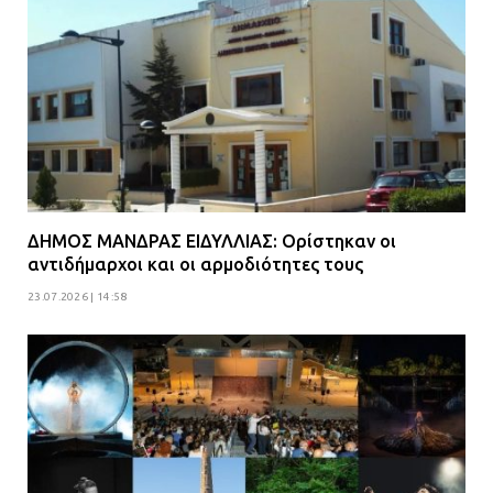
Βούλα: Κραυγή αγωνίας από
κατοίκους για την οδό Άρεως –
«Τρέχουν με 90 χλμ. μέσα στη
γειτονιά»
07.07.2026 | 09:48
ΔΗΜΟΣ ΜΑΝΔΡΑΣ ΕΙΔΥΛΛΙΑΣ: Ορίστηκαν οι
αντιδήμαρχοι και οι αρμοδιότητες τους
23.07.2026 | 14:58