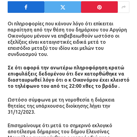
Ασπρόπυργος: Πέθανε ένας από
τους σοβαρά εγκαυματίες της
μεγάλης έκρηξης στο εργοστάσιο
Οι πληροφορίες που κάνουν λόγο ότι επίκειται
12.07.2026 | 15:07
παραίτηση από την θέση του δημάρχου του Αργύρη
Οικονόμου μένουν να επιβεβαιωθούν ωστόσο οι
Άργος: Στη φυλακή οι δύο
εξελίξεις είναι καταιγιστικές ειδικά μετά το
αστυνομικοί για τους
επεισόδιο μεταξύ του ιδίου και μελών του
συνδυασμού του.
πυροβολισμούς κατά του 20χρονου
με αναπηρία
Σε ότι αφορά την ανωτέρω πληροφόρηση κρατώ
11.07.2026 | 22:59
επιφυλάξεις δεδομένου ότι δεν κατορθώθηκε να
διασταυρωθεί λόγο ότι ο κ Οικονόμου έχει κλειστό
το τηλέφωνο του από τις 22:00 χθες το βράδυ .
Ένα πουλί «υπεύθυνο» για την
πρωινή διακοπή ρεύματος στη
Ωστόσο σύμφωνα με τη νομοθεσία η διάρκεια
Μάνδρα
θητείας της υπάρχουσας διοίκησης λήγει την
09.07.2026 | 11:12
31/12/2023.
Επισημαίνουμε ότι μετά το σημερινό εκλογικό
Φωτιά σε επιχείρηση στον
αποτέλεσμα δήμαρχος του δήμου Ελευσίνας
Ασπρόπυργο – Ήχησε το 112