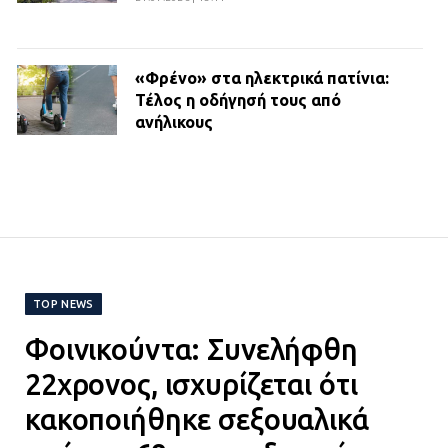
«Φρένο» στα ηλεκτρικά πατίνια:
Τέλος η οδήγησή τους από
ανήλικους
21.07.2026 | 13:35
Τροχαίο στην Πειραιώς: ΙΧ
συγκρούστηκε με φορτηγό – Ένας
τραυματίας και κυκλοφοριακό χάος
21.07.2026 | 13:12
TOP NEWS
Φοινικούντα: Συνελήφθη
Βριλήσσια: Αυτοκίνητο έσπασε
τζαμαρία και μπήκε μέσα σε μαγαζί
22χρονος, ισχυρίζεται ότι
13.07.2026 | 21:32
κακοποιήθηκε σεξουαλικά