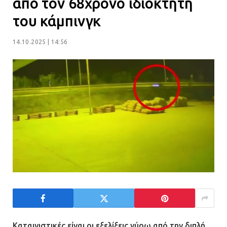
από τον 68χρονο ιδιοκτήτη
Η Οινόη αποκτά μια νέα, σύγχρονη
του κάμπινγκ
και ασφαλή παιδική χαρά
13.07.2026 | 21:21
14.10.2025 | 14:56
Τηλεφωνικές απάτες με λεία
130.000 ευρώ στην Αττική
13.07.2026 | 20:44
Ασπρόπυργος: Πέθανε ένας από
τους σοβαρά εγκαυματίες της
μεγάλης έκρηξης στο εργοστάσιο
12.07.2026 | 15:07
Άργος: Στη φυλακή οι δύο
αστυνομικοί για τους
Καταιγιστικές είναι οι εξελίξεις γύρω από την διπλή