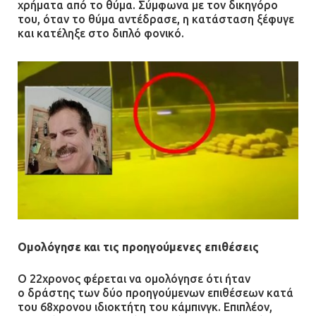
χρήματα από το θύμα. Σύμφωνα με τον δικηγόρο
08.07.2026 | 22:30
του, όταν το θύμα αντέδρασε, η κατάσταση ξέφυγε
και κατέληξε στο διπλό φονικό.
Ομαδικός βιασμός 19χρονης στο
Α.Τ. Ομονοίας: Ο Εισαγγελέας
πρότεινε την αθώωση των
αστυνομικών
08.07.2026 | 16:24
Ο δήμαρχος Μάνδρας δώρισε όλους
τους μισθούς του 2025 στο Θριάσιο
για μηχάνημα καρδιολογικών
επεμβάσεων
08.07.2026 | 15:02
Ομολόγησε και τις προηγούμενες επιθέσεις
ΔΗΜΟΣ ΜΑΝΔΡΑΣ ΕΙΔΥΛΛΙΑΣ: Δύο
νέα πολυδύναμα οχήματα 4×4
Ο 22χρονος φέρεται να ομολόγησε ότι ήταν
ενισχύουν την Πολιτική Προστασία
ο
δράστης των δύο προηγούμενων επιθέσεων
κατά
του 68χρονου ιδιοκτήτη του κάμπινγκ. Επιπλέον,
08.07.2026 | 09:40