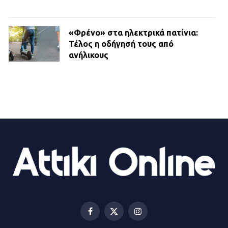
«Φρένο» στα ηλεκτρικά πατίνια:
Τέλος η οδήγησή τους από
ανήλικους
21.07.2026 | 13:35
Τροχαίο στην Πειραιώς: ΙΧ
συγκρούστηκε με φορτηγό – Ένας
τραυματίας και κυκλοφοριακό χάος
21.07.2026 | 13:12
Βριλήσσια: Αυτοκίνητο έσπασε
τζαμαρία και μπήκε μέσα σε μαγαζί
13.07.2026 | 21:32
Facebook
X
Instagram
(Twitter)