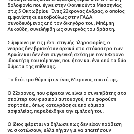
δολοφονία που έγινε στην
Φοινικούντα
Μεσσηνίας,
πυροβολισμούς κατά του 20χρονου
στις 5 Οκτωβρίου. Ένας 22χρονος άνδρας, ο οποίος
με αναπηρία
εμφανίστηκε αυτοβούλως στην ΓΑΔΑ
11.07.2026 | 22:59
συνοδευόμενος από τον δικηγόρο του, Μπάμπη
Λυκούδη, συνελήφθη ως συνεργός του δράστη.
Ένα πουλί «υπεύθυνο» για την
Σύμφωνα με τις μέχρι στιγμής πληροφορίες, ο
πρωινή διακοπή ρεύματος στη
νεαρός δεν βρισκόταν αρχικά στο στόχαστρο των
Μάνδρα
Αρχών και δεν έχει συγγενική σχέση με τον 68χρονο
09.07.2026 | 11:12
ιδιοκτήτη του κάμπινγκ, που ήταν και ένα από τα δύο
θύματα της επίθεσης.
Φωτιά σε επιχείρηση στον
Το δεύτερο θύμα ήταν ένας 61χρονος επιστάτης.
Ασπρόπυργο – Ήχησε το 112
09.07.2026 | 09:19
Ο 22χρονος, που φέρεται να είναι ο συνεπιβάτης στο
σκούτερ του φυσικού αυτουργού, που φορούσε
σορτσάκι, όπως καταγράφηκε από κάμερα
ασφαλείας, παραδέχθηκε την εμπλοκή του.
Δίωξη για απόπειρα
ανθρωποκτονίας στους δύο
Ο ίδιος φέρεται να δήλωσε πως δεν είχαν πρόθεση
αστυνομικούς
να σκοτώσουν, αλλά πήγαν για να απαιτήσουν