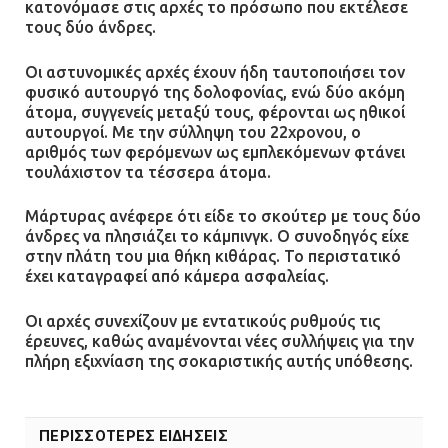
κατονόμασε στις αρχές το πρόσωπο που εκτέλεσε
τους δύο άνδρες.
Ομάδα ατόμων επιτέθηκε με
Οι αστυνομικές αρχές έχουν ήδη ταυτοποιήσει τον
ρόπαλα και μαχαίρια σε δύο
φυσικό αυτουργό της δολοφονίας, ενώ δύο ακόμη
ανήλικους
άτομα, συγγενείς μεταξύ τους, φέρονται ως ηθικοί
08.07.2026 | 09:38
αυτουργοί. Με την σύλληψη του 22χρονου, ο
αριθμός των φερόμενων ως εμπλεκόμενων φτάνει
τουλάχιστον τα τέσσερα άτομα.
Άνω Λιόσια: Έριξαν τα ναρκωτικά
σε σκουπιδοφάγο για να μη τα βρει
Μάρτυρας ανέφερε ότι είδε το σκούτερ με τους δύο
η αστυνομία – Λογάριασαν χωρίς
άνδρες να πλησιάζει το κάμπινγκ. Ο συνοδηγός είχε
τον ειδικό σκύλο
στην πλάτη του μια θήκη κιθάρας. Το περιστατικό
έχει καταγραφεί από κάμερα ασφαλείας.
07.07.2026 | 09:56
Οι αρχές συνεχίζουν με εντατικούς ρυθμούς τις
Βούλα: Κραυγή αγωνίας από
έρευνες, καθώς αναμένονται νέες συλλήψεις για την
κατοίκους για την οδό Άρεως –
πλήρη εξιχνίαση της σοκαριστικής αυτής υπόθεσης.
«Τρέχουν με 90 χλμ. μέσα στη
γειτονιά»
07.07.2026 | 09:48
ΠΕΡΙΣΣΟΤΕΡΕΣ ΕΙΔΗΣΕΙΣ