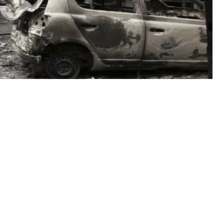
ας της έδρας στη δίκη για την φονική πυρκαγιά στο
ς τις κρίσιμες ώρες της καταστροφικής φωτιάς,
αχείριση της φωτιάς και τις ευθύνες τους.
ρθηκε και στην απραξία τις κρίσιμες ώρες ενώ
η Γενική Γραμματεία Πολιτικής Προστασίας και