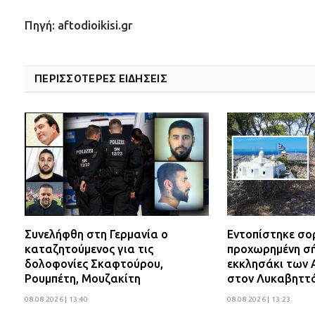
Πηγή: aftodioikisi.gr
ΠΕΡΙΣΣΟΤΕΡΕΣ ΕΙΔΗΣΕΙΣ
Συνελήφθη στη Γερμανία ο
Εντοπίστηκε σο
καταζητούμενος για τις
προχωρημένη σή
δολοφονίες Σκαφτούρου,
εκκλησάκι των 
Ρουμπέτη, Μουζακίτη
στον Λυκαβηττ
08.08.2026 | 13:40
08.08.2026 | 13:23