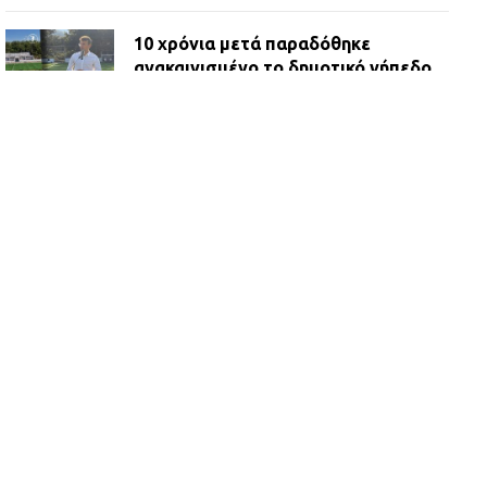
10 χρόνια μετά παραδόθηκε
ανακαινισμένο το δημοτικό γήπεδο
Βιλίων
27.07.2026 | 20:49
ΔΗΜΟΣ ΜΑΝΔΡΑΣ ΕΙΔΥΛΛΙΑΣ:
Ορίστηκαν οι αντιδήμαρχοι και οι
αρμοδιότητες τους
23.07.2026 | 14:58
Αισχύλεια 2026: Το Φεστιβάλ της
Ελευσίνας επιστρέφει στον
Πολυχώρο ΙΡΙΣ
21.07.2026 | 14:01
Πώς έγινε η επίθεση στους δύο