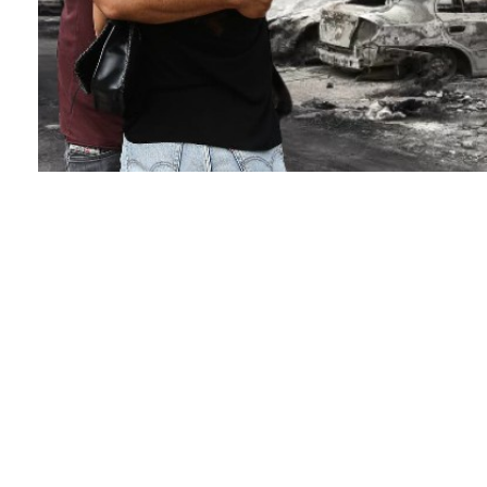
Facebook
Twitter
Pinterest
Ενοχή για 12 κατηγορούμενους πρότεινε η εισαγγελέ
Μάτι.
Στην αγόρευσή της αναφέρθηκε σε λάθος αποφάσει
μιλώντας για όσους είχαν συντονιστικό ρόλο στη δι
Η εισαγγελέας της έδρας Σταματίνα Περιμένη αναφέ
καταλόγισε ευθύνες στην Πυροσβεστική Υπηρεσία, τ