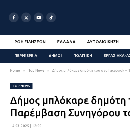
Facebook
X
YouTube
TikTok
(Twitter)
ΡΟΉ ΕΙΔΉΣΕΩΝ
ΕΛΛΆΔΑ
ΑΥΤΟΔΙΟΊΚΗΣΗ
ΠΕΡΙΦΕΡΕΙΑ
ΔΗΜΟΙ
ΠΟΛΙΤΙΚΗ
ΕΡΓΑΣΙΑΚΑ-Α
»
»
Home
Top News
Δήμος μπλόκαρε δημότη του στο facebook – 
TOP NEWS
Δήμος μπλόκαρε δημότη τ
Παρέμβαση Συνηγόρου τ
14.03.2025 | 12:00