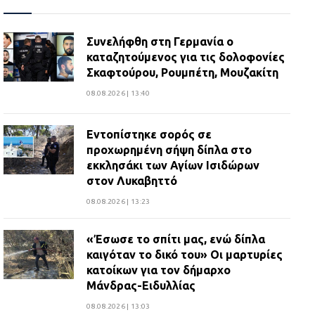
ανθρωποκτονίας στους δύο
αστυνομικούς
08.07.2026 | 22:30
Συνελήφθη στη Γερμανία ο
καταζητούμενος για τις δολοφονίες
Σκαφτούρου, Ρουμπέτη, Μουζακίτη
Ομαδικός βιασμός 19χρονης στο
Α.Τ. Ομονοίας: Ο Εισαγγελέας
08.08.2026 | 13:40
πρότεινε την αθώωση των
αστυνομικών
Εντοπίστηκε σορός σε
08.07.2026 | 16:24
προχωρημένη σήψη δίπλα στο
εκκλησάκι των Αγίων Ισιδώρων
στον Λυκαβηττό
Ο δήμαρχος Μάνδρας δώρισε όλους
τους μισθούς του 2025 στο Θριάσιο
08.08.2026 | 13:23
για μηχάνημα καρδιολογικών
επεμβάσεων
«Έσωσε το σπίτι μας, ενώ δίπλα
08.07.2026 | 15:02
καιγόταν το δικό του» Οι μαρτυρίες
κατοίκων για τον δήμαρχο
Μάνδρας-Ειδυλλίας
08.08.2026 | 13:03