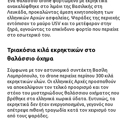
Ένα θαλάσσιο drone φορτωμένο με εκρηκτικά
ανακαλύφθηκε στο λιμάνι της Βασιλικής στη
21.07.2026 | 13:12
Λευκάδα, προκαλώντας άμεση κινητοποίηση των
ελληνικών Αρχών ασφαλείας. Ψαράδες της περιοχής
εντόπισαν το μαύρο USV και το μετέφεραν στην
Βριλήσσια: Αυτοκίνητο έσπασε
ξηρά, αγνοώντας το επικίνδυνο φορτίο που περιείχε
τζαμαρία και μπήκε μέσα σε μαγαζί
στο εσωτερικό του.
13.07.2026 | 21:32
Τριακόσια κιλά εκρηκτικών στο
θαλάσσιο όχημα
Η Οινόη αποκτά μια νέα, σύγχρονη
και ασφαλή παιδική χαρά
Σύμφωνα με τον αστυνομικό συντάκτη Βασίλη
Λαμπρόπουλο, το drone περιείχε περίπου 300 κιλά
13.07.2026 | 21:21
εκρηκτικών υλών. Οι ελληνικές Αρχές προσπαθούν
να αποκαλύψουν τον τελικό προορισμό και τον
στόχο του μυστηριώδους θαλάσσιου οχήματος που
βρέθηκε στα ελληνικά χωρικά ύδατα. Ευτυχώς, τα
Τηλεφωνικές απάτες με λεία
εκρηκτικά δεν ήταν ενεργοποιημένα, γεγονός που
130.000 ευρώ στην Αττική
απέτρεψε πιθανή τραγωδία κατά τον χειρισμό του
13.07.2026 | 20:44
από τους ψαράδες.