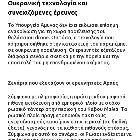
Ουκρανική τεχνολογία και
Ασπρόπυργος: Πέθανε ένας από
συνεχιζόμενες έρευνες
τους σοβαρά εγκαυματίες της
μεγάλης έκρηξης στο εργοστάσιο
Το Υπουργείο Άμυνας δεν έχει εκδώσει επίσημη
ανακοίνωση για τη χώρα προέλευσης του
12.07.2026 | 15:07
θαλάσσιου drone. Ωστόσο, η τεχνολογία που
χρησιμοποιήθηκε στην κατασκευή του παραπέμπει
σε ουκρανική προέλευση. Οι ερευνητές εξετάζουν
Άργος: Στη φυλακή οι δύο
διάφορα σενάρια σχετικά με την πορεία και την
αστυνομικοί για τους
αποστολή του μη επανδρωμένου οχήματος.
πυροβολισμούς κατά του 20χρονου
με αναπηρία
11.07.2026 | 22:59
Σενάρια που εξετάζουν οι ερευνητικές Αρχές
Σύμφωνα με πληροφορίες η πρώτη εκδοχή αφορά
Ένα πουλί «υπεύθυνο» για την
πιθανή εκτόξευση από εμπορικό πλοίο με στόχο
πρωινή διακοπή ρεύματος στη
ρωσικό τάνκερ στην περιοχή του Κάβου Μαλιά. Τα
Μάνδρα
ρωσικά πλοία πραγματοποιούν τακτικούς
09.07.2026 | 11:12
ανεφοδιασμούς καυσίμων στην περιοχή (σε διεθνή
ύδατα), γεγονός που τα καθιστά πιθανούς στόχους.
Σύμφωνα με αυτό το σενάριο, οι Ρώσοι ενδέχεται να
Φωτιά σε επιχείρηση στον