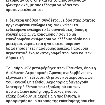
εντόπισαν το drone και να το αποσυντόνισαν
Ασπρόπυργο – Ήχησε το 112
ηλεκτρονικά, με αποτέλεσμα να χάσει τον
προσανατολισμό του.
09.07.2026 | 09:19
Η δεύτερη υπόθεση συνδέεται με δραστηριότητες
οργανωμένου εγκλήματος. Διακινείται το
ενδεχόμενο εγκληματικές οργανώσεις, όπως η
Δίωξη για απόπειρα
ιταλική μαφία, να χρησιμοποίησαν το μη
ανθρωποκτονίας στους δύο
επανδρωμένο σκάφος για να πλήξουν πλοίο που
αστυνομικούς
μετέφερε ναρκωτικά ή να στοχοποιήσουν
08.07.2026 | 22:30
δραστηριότητες παράνομης αλιείας. Παρόμοια
περιστατικά έχουν καταγραφεί στο Ιόνιο και την
Αδριατική.
Ομαδικός βιασμός 19χρονης στο
Α.Τ. Ομονοίας: Ο Εισαγγελέας
Το μαύρο USV μεταφέρθηκε στην Ελευσίνα, όπου η
πρότεινε την αθώωση των
Διεύθυνση Αεροπορικής Άμυνας αναλαμβάνει την
αστυνομικών
εξονυχιστική εξέταση. Οι μηχανικοί αεροσκαφών
του Γενικού Επιτελείου Αεροπορίας διενεργούν
08.07.2026 | 16:24
λεπτομερή έλεγχο του εξοπλισμού και των
συστημάτων πλοήγησης. Στόχος είναι να
Ο δήμαρχος Μάνδρας δώρισε όλους
εξακριβωθούν με ακρίβεια η προέλευση, ο
προορισμός και ο σκοπός της επιχείρησης που είχε
τους μισθούς του 2025 στο Θριάσιο