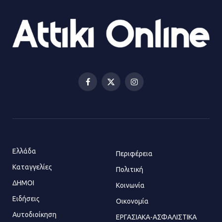
Ορίστηκαν οι αντιδήμαρχοι και οι
αρμοδιότητες τους
23.07.2026 | 14:58
Αισχύλεια 2026: Το Φεστιβάλ της
Ελευσίνας επιστρέφει στον
Πολυχώρο ΙΡΙΣ
Facebook
X
Instagram
21.07.2026 | 14:01
(Twitter)
Πώς έγινε η επίθεση στους δύο
ελληνοαμερικανούς στην Ακρόπολη
21.07.2026 | 13:44
Ελλάδα
Περιφέρεια
Καταγγελίες
Πολιτική
ΔΗΜΟΙ
Κοινωνία
«Φρένο» στα ηλεκτρικά πατίνια:
Τέλος η οδήγησή τους από
Ειδήσεις
Οικονομία
ανήλικους
Αυτοδιοίκηση
ΕΡΓΑΣΙΑΚΑ-ΑΣΦΑΛΙΣΤΙΚΑ